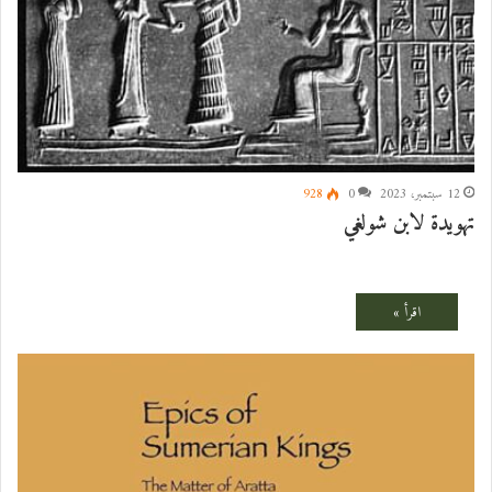
12 سبتمبر، 2023
0
928
تهويدة لابن شولغي