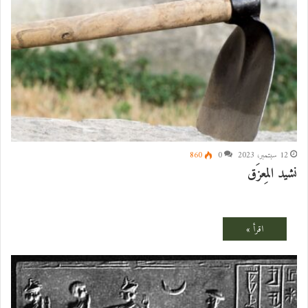
12 سبتمبر، 2023
0
860
نشيد المِعزَق