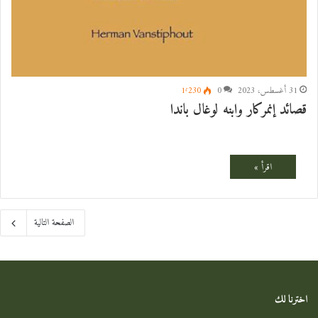
31 أغسطس، 2023
0
1٬230
قصائد إنمركار وابنه لوغال باندا
الصفحة التالية
اخترنا لك