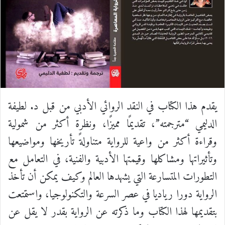
يقدم هذا الكتاب في النقد الروائي الأدبي من قبل د. لطيفة
الدليمي “مترجمته”، تقديمًا مميزًا، ونظرة أكثر من شمولية
وقراءة أكثر من واعية للرواية متناولةً تأريخها ومواضيعها
وتأثيراتها ومشاكلها وقيمتها الأدبية والفنية، في التعامل مع
التطورات المتسارعة التي يشهدها العالم وكيف يمكن أن تأخذ
الرواية دورا رياديا في عصر السرعة والتكنولوجيا، واستمتعت
بتقديمها لهذا الكتاب وما ذكرته عن الرواية بقدر لا يقل عن