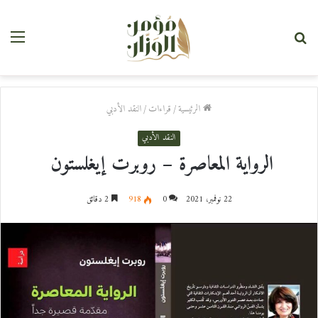
بحث
القا
عن
الرئيسية
/
قراءات
/
النقد الأدبي
النقد الأدبي
الرواية المعاصرة – روبرت إيغلستون
22 نوفمبر، 2021
0
918
2 دقائق