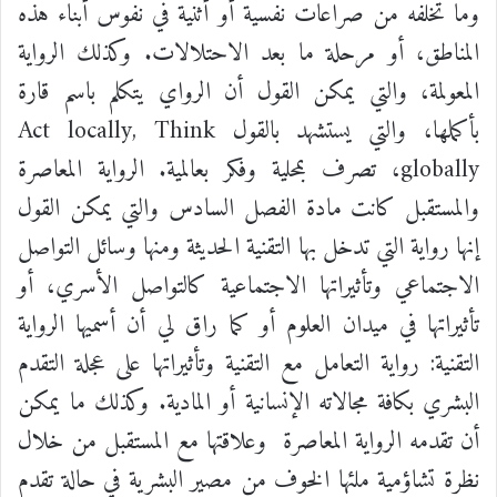
وما تخلفه من صراعات نفسية أو أثنية في نفوس أبناء هذه
المناطق، أو مرحلة ما بعد الاحتلالات. وكذلك الرواية
المعولمة، والتي يمكن القول أن الرواي يتكلم باسم قارة
بأكملها، والتي يستشهد بالقول Act locally, Think
globally، تصرف بمحلية وفكر بعالمية.
الرواية المعاصرة
والمستقبل كانت مادة الفصل السادس والتي يمكن القول
إنها رواية التي تدخل بها التقنية الحديثة ومنها وسائل التواصل
الاجتماعي وتأثيراتها الاجتماعية كالتواصل الأسري، أو
تأثيراتها في ميدان العلوم أو كما راق لي أن أسميها الرواية
التقنية: رواية التعامل مع التقنية وتأثيراتها على عجلة التقدم
البشري بكافة مجالاته الإنسانية أو المادية. وكذلك ما يمكن
أن تقدمه الرواية المعاصرة وعلاقتها مع المستقبل من خلال
نظرة تشاؤمية ملئها الخوف من مصير البشرية في حالة تقدم