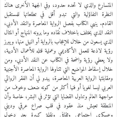
المتسارع والذي لا تحده حدود، وفي الجهة الأخرى هناك
النظرة التفاؤلية والتي تبدو أقل في تطلعاتها للمستقبل
القادم.
ينهي الكتاب بفصل الرواية المعاصرة والنقد الأدبي،
النقد الذي يختلف باختلاف نُقاده وما يرونه المنهاج أو المثال
الذي يسعون من خلال للإعجاب بالرواية أو النيل منها، ويبرز
رؤية لاذعة للعمل الأكاديمي وعملية قتله للأعمال الأدبية،
ولا يعطي رؤية واضحة في الكتاب عن النقد الأدبي.
ومن
خلال إسقاط المواضيع التي تتناولها الرواية المعاصرة الأجنبية
ومقابلتها الرواية العربية المعاصرة، يبدو لي أن الفقر الروائي
العربي ليسا لغويا أو فنيا أكثر من كونه ضعف وخوف من
مواجهة العالم وتناول القضايا التي تؤثر في البشر، خاصة وأن
المنطقة تعيش منذ عقود في قلب صراع عرقي وديني
وعسكري اجتماعي وثقافي ونقلة كبيرة بعد دخول