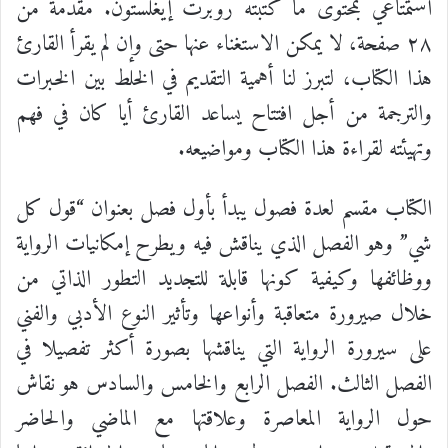
استمتاعي بمحتوى ما كتبته روبرت إيغلستون. مقدمة من
٢٨ صفحة، لا يمكن الاستغناء عنها حتى وإن لم يقرأ القارئ
هذا الكتاب، لتبرز لنا أهمية التقديم في الخلط بين الخبرات
والترجمة من أجل افتتاح يساعد القارئ أيا كان في فهم
وتهيئته لقراءة هذا الكتاب ومواضيعه.
الكتاب مقسم لعدة فصول يبدأ بأول فصل بعنوان “قول كل
شي” وهو الفصل الذي يناقش فيه ويطرح إمكانيات الرواية
ووظائفها وكيفية كونها قابلة للتجديد التطور الذاتي من
خلال صيرورة متعاقبة وأنواعها وتأثير النوع الأدبي والفني
على سيرورة الرواية التي يناقشها بصورة أكثر تفصيلا في
الفصل الثالث. الفصل الرابع والخامس والسادس هو نقاش
حول الرواية المعاصرة وعلاقتها مع الماضي والحاضر