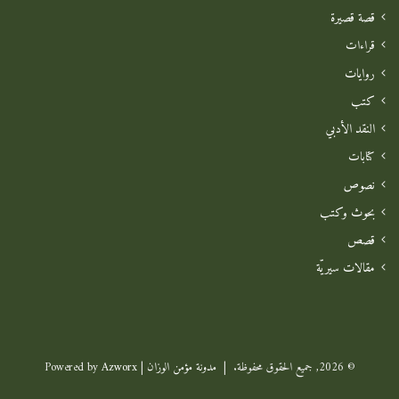
قصة قصيرة
قراءات
روايات
كتب
النقد الأدبي
كتابات
نصوص
بحوث وكتب
قصص
مقالات سيريّة
© 2026, جميع الحقوق محفوظة. |
مدونة مؤمن الوزان
| Powered by
Azworx