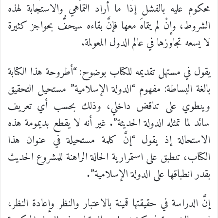
محكوم عليه بالفشل إذا ما أراد التماهي والاستجابة لهذه
الشروط، وإنْ لم يتماهَ معها فإنَّ بقاءه سيحفُّ بحواجز كثيرة
لا يسعه تجاوزها في عالم الدول المعولمة.
يقول في مستهل تقديمه للكتاب بوضوح: “أطروحة هذا الكتابة
بالغة البساطة: مفهوم “الدولة الإسلامية” مستحيل التحقيق
وينطوي على تناقض داخلي، وذلك بحسب أي تعريف
سائد لما تمثله الدولة الحديثة”. غير أنه لا يقطع بديمومة هذه
الاستحالة إذ يقول “إنَّ كلمة مستحيلة في عنوان هذا
الكتاب، تنطبق على استمرارية الحالة الراهنة للمشروع الحديث
بقدر انطباقها على الدولة الإسلامية”.
إنَّ الدراسة في حقيقتها قمينة بالاعتبار والنظر وإعادة النظر،