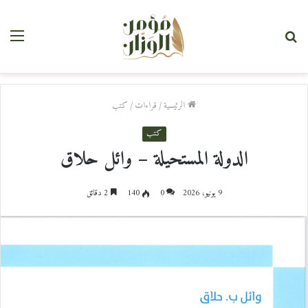
بحث
القا
عن
الرئيسية
/
قراءات
/
كتب
كتب
الدولة المستحيلة – وائل حلاق
9 يونيو، 2026
0
140
2 دقائق