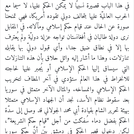
في هذا الباب قصيرة نسبيًا لا يمكن الحكم عليها، لا سيما مع
الحرب العالميّة عليها بتحالف دولي تقوده أمريكا، فهي تمنحنا
صورة عن الحال عند قيام حكم إسلامي ومآلاته. في المقابل
نرى دولة طالبان في أفغانستان تواجه عزلة دوليّة ولم يُعترف
بها إلا في نطاق ضيق جدا، وأي قبول دوليّ بها يقابله
تنازلات، وهذا ما أشار إليه وائل حلاق بأن هذه التنازلات
التي سيساق إليها الحكم الإسلامي أو يُجبر عليها لحاجته
للانخراط في هذا العالم ستؤدي في آخر المطاف لتخريب
الحكم الإسلامي وانمساخه. والمثال الآخر متمثل في سوريا
بعد سقوط نظام الأسد، نجد أن الجهاد الإسلامي متمثلا
بهيئة تحرير الشام بقيادة أبي محمد الجولاني قد وصل إلى سدّة
الحكم بفضل دماء سُفكت من أجل “قيام حكم الشريعة”،
لكن دخول قصر الحكم في دمشق بيّن أنَّ حكم سوريا