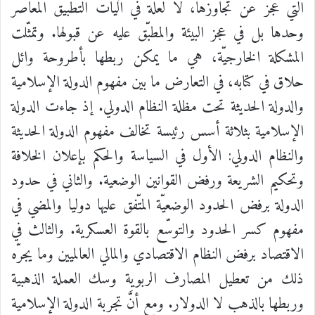
التي عجز عن تجاوزها، لا لعلة في آليات التطبيق المعاصر
وحدها بل في عجز البيئة والمطبّق عليه عن قبولها. وتمثّلت
المشكلة الخارجيّة، هي ما يمكن ربطها بأطروحة وائل
حلاق في كتابه، في التعارض ما بين مفهوم الدولة الإسلامية
والدولة الحديثة تحت مظلة النظام الدولي. إذ جاءت الدولة
الإسلامية بثلاثة أسس رئيسة تخالف مفهوم الدولة الحديثة
والنظام الدولي: الأول في السياسة والحكم بإعلان الخلافة
وتحكيم الشريعة ورفض القوانين الوضعية. والثاني في حدود
الدولة برفض الحدود الوضعيّة المتّفق عليها دوليا والمضي في
مفهوم كسر الحدود والتوسّع بالقوة العسكرية. والثالث في
الاقتصاد برفض النظام الاقتصادي والمالي العالميين وما يجرّه
ذلك من تعطيل المصارف الربوية وسك العملة الذهبية
وربطها بالذهب لا الدولار. ومع أنَّ تجربة الدولة الإسلامية