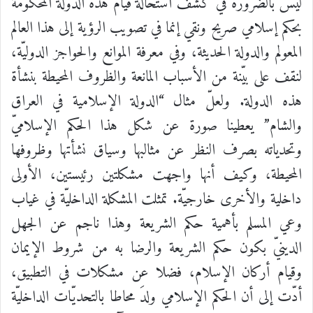
ليس بالضرورة في كشف استحالة قيام هذه الدولة المحكومة
بحكم إسلامي صريح ونقي إنما في تصويب الرؤية إلى هذا العالم
المعولم والدولة الحديثة، وفي معرفة الموانع والحواجز الدوليّة،
لنقف على بيّنة من الأسباب المانعة والظروف المحيطة بنشأة
هذه الدولة. ولعلّ مثال “الدولة الإسلامية في العراق
والشام” يعطينا صورة عن شكل هذا الحكم الإسلاميّ
وتحدياته بصرف النظر عن مثالبها وسياق نشأتها وظروفها
المحيطة، وكيف أنها واجهت مشكلتين رئيستين، الأولى
داخلية والأخرى خارجيّة. تمثلت المشكلة الداخليّة في غياب
وعي المسلم بأهمية حكم الشريعة وهذا ناجم عن الجهل
الدينيّ بكون حكم الشريعة والرضا به من شروط الإيمان
وقيام أركان الإسلام، فضلا عن مشكلات في التطبيق،
أدّت إلى أن الحكم الإسلامي ولدَ محاطا بالتحديّات الداخليّة