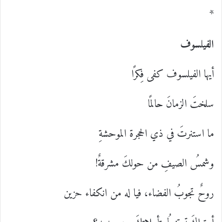
*
الفيلسوف
أيها الفيلسوف كفى فِكرًا
سلختَ الزمانَ حالمًا
ما استنرتَ في ذي الحجرة الموحشةِ
وشمسُ الصيفِ من حولكَ مشرقةٌ!
روحٌ تجوبُ الفضاء، فيا له من انكفاء حزين