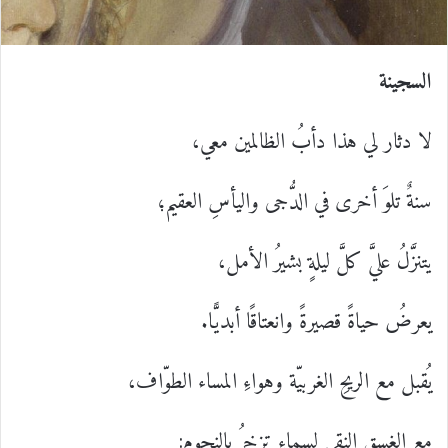
السجينة
لا دثار لي هذا دأبُ الظالمين معي،
سنةٌ تلوَ أخرى في الدُّجى واليأسِ العقيم؛
يتنزَّلُ عليَّ كلَّ ليلةٍ بشيرُ الأمل،
يعرضُ حياةً قصيرةً وانعتاقًا أبديًّا.
يُقبل مع الريحِ الغربيّة وهواءِ المساء الطوّاف،
مع الغسقِ النقي لسماءٍ تزخرُ بالنجومِ: