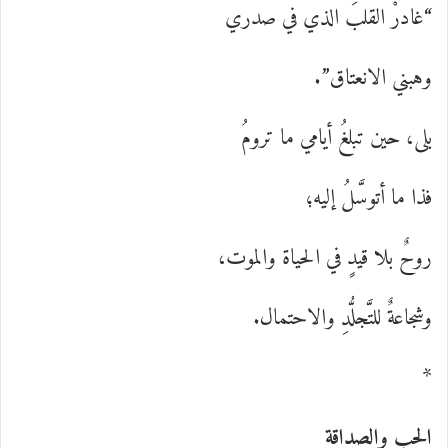
“غادرْ القلبَ الذي في صدري
وهبني الانعتاق”.
بلى، حين تبلغُ أيامي ما ترومُ
فذا ما أتوسَّلُ إليه؛
روحٌ بلا قيدٍ في الحياة والموت،
وشجاعةٌ للتَّجلُّدِ والاحتمال.
*
الحب والصداقة