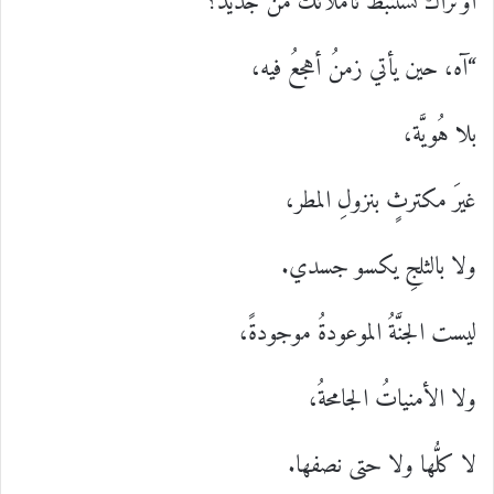
أوتراكَ تستنبطُ تأملاتكَ من جديد؟
“آه، حين يأتي زمنُ أهجعُ فيه،
بلا هُويَّة،
غيرَ مكترثٍ بنزولِ المطر،
ولا بالثلجِ يكسو جسدي.
ليست الجنَّةُ الموعودةُ موجودةً،
ولا الأمنياتُ الجامحةُ،
لا كلُّها ولا حتى نصفها.