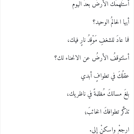
أستُلهمَك الأرضُ بعدَ اليوم
أيها الحالمُ الوحيد؟
فما عادَ للشغفِ مَوْقِدُ نارٍ فيك،
أستتوقفُ الأرضُ عن الانحناء لك؟
عقلُكَ في تطوافٍ أبدي
بلغَ مسالكَ مُظلمةً في ناظريك،
تذكَّر تطوافكَ الخائبَ؛
ارجعْ واسكنْ إلي.