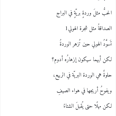
الحبُّ مثلَ وردةٍ بريّةٍ في البراحِ
الصداقةُ مثل شجرة الهولي1
تَسوَّدُ الهولي حين تُزهر الوردةُ
لكن أيهما سيكون إزهارُه أدوم؟
حلوةٌ هي الوردة البريّة في الربيع،
ويفوحُ أريجها في هواء الصيفِ
لكن مهلًا حتى يُقبلَ الشتاءُ