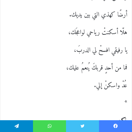
أرضًا كهذي التي بين يديك.
هلّا أسكنتْ رياحي لواعجَك،
يا رفيقي افسحْ لي الدربَ،
فما من أحدٍ قربكَ يُنعمُ عليك،
عُدْ واسكنْ إلي.
*
ذكرى
يسبوك
تويتر
واتساب
تيلقرام