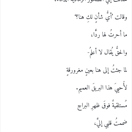
وقالت ’أيُّ شأنٍ لكِ هنا؟‘
ما أحرتُ لها ردًّا،
والحقُّ يُقال لا أعلمُ-
لما جئتُ إلى هنا بعينٍ مغرورقةٍ
لأُحييَ هذا البريقَ العميم.
مُستلقيةٌ فوقَ ظهرِ البراحِ
ضممتُ قلبي إليَّ،