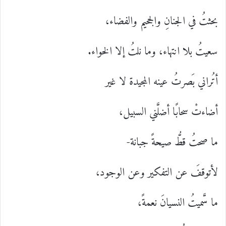
بحثتُ في الجنانِ والجحيم والفضاء،
سعيتُ بلا انتهاء، وما نلتُ إلا الخواء.
أتُراني بَصرتُ عينه المجيدة لا غير
أضاءتْ سحابًا أضلَّني السبيل،
ما صحتُ قطُّ صيحةً جبانة-
لأتوقفَ عن التفكير وعن الوجود،
ما سَّميتُ النسيانَ نعمةً،