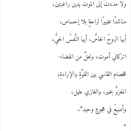
ولا مددتُ إلى الموت يدين راغبتين،
مناشدًا تغييرًا لراحةٍ بلا إحساس،
أيها الروحُ الحاسُّ، أيها النَّفسُ الحيُّ،
اتركاني أموت، ولعلَّ من انقضاء-
للخصام القاسي بين القوَّةِ والإرادةِ؛
المغزوُّ بخير، والغازي عليل،
وأضيعُ في هجوعٍ وحيد”.
*