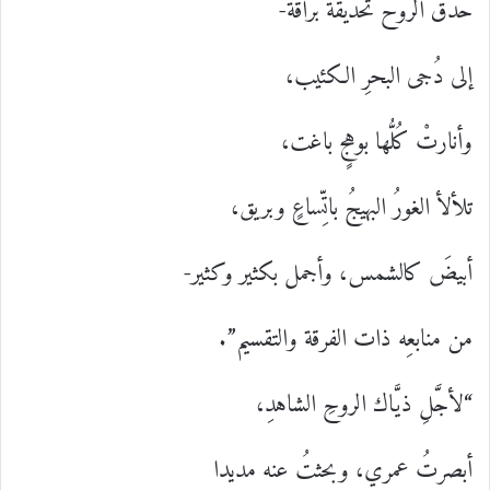
حدَّقَ الروحُ تحديقةً برَّاقة-
إلى دُجى البحرِ الكئيب،
وأنارتْ كُلُّها بوهجٍ باغت،
تلألأ الغورُ البهيجُ باتِّساعٍ وبريق،
أبيضَ كالشمس، وأجمل بكثير وكثير-
من منابعِه ذات الفرقة والتقسيم”.
“لأجَّلِ ذيَّاك الروحِ الشاهدِ،
أبصرتُ عمري، وبحثتُ عنه مديدا