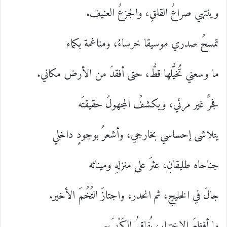
وينتهي صراعُ القلقِ، والجزعُ العنيف.
تمسحُ صدري موسيقا خرساءُ، ومناغمة بكماء
ما وسعني تُخيُّلها قطُّ، حتى أفقدَ من الأرض مكاني.
فجرٌ غير مرئي، ويكشفُ المجهولُ حقيقتَه
يتلاشى إحساسي بخارجي، وأشعرُ بوجودٍ داخلي
جناحاه طليقانِ، عثرَ على منزلهِ ومينائه
جالَ في الخليجِ، ثم انحدر، واجتازَ التُخُمَ الأخير.
ما أفظعَ الاختيار، يُفاقمُ الكَرْبَ-