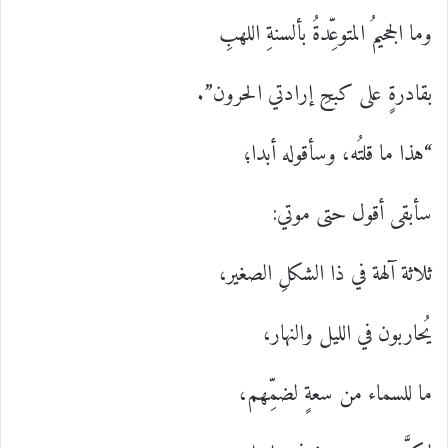
وما الجحيمُ المتوعِّدةُ بألسنةِ اللهبِ
بقادرةٍ على كبحِ إرادتي الحرون”.
“هذا ما قلتُه، وسأقوله أبدا؛
سأبقى أقول حتى موتي:
ثلاثة آلهة في ذا الشكلِ الصغير،
يُحاربون في الليل والنهار،
ما للسماء من سعةٍ لضمِّهم،