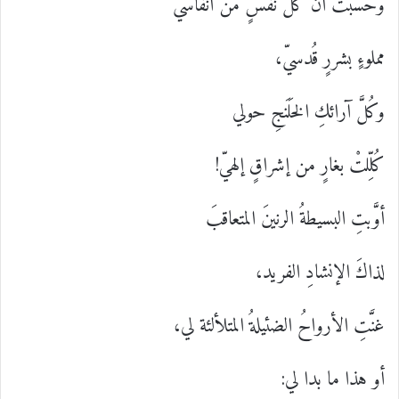
وحسبتُ أنَّ كُلَّ نَفسٍ من أنفاسي
مملوءٍ بشررٍ قُدسيّ،
وكُلَّ آرائكِ الخَلَنجِ حولي
كُلِّلتْ بغارٍ من إشراقٍ إلهيّ!
أوَّبتِ البسيطةُ الرنينَ المتعاقبَ
لذاكَ الإنشادِ الفريد،
غنَّتِ الأرواحُ الضئيلةُ المتلألئة لي،
أو هذا ما بدا لي: