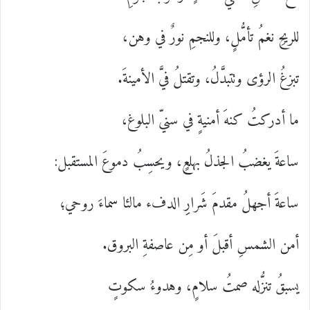
للريحِ نغمُ تأمُّلٍ، وللنجمِ نورٌ في وهن،
تبزغُ الرؤى وتتبدَّلُ، وتقتلُ فيَّ الأمينةَ.
ما أدركتُ كنهَ أمنيةٍ في سنيّ البلوغ،
ساعةَ يغضبُ الجذلُ بهلعٍ، ويحسِبُ دموعَ المستقبل:
ساعةَ أجهلُ مقدمَ شَرارِِ الدفء مالئا سماءَ روحي؛
أمن الشمسِ أقبلَ أو مِن عاصفةِ البروق.
يسبقُ تنزُّله صمتُ سلامٍ، وهدوءُ سكوتٍ