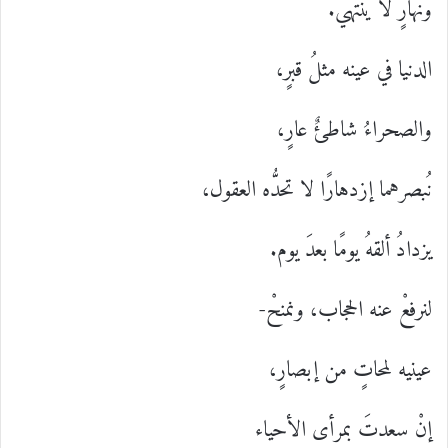
ونهارٍ لا ينتهي.
الدنيا في عينه مثلُ قبرٍ،
والصحراءُ شاطئٌ عارٍ،
نُبصرهما إزدهارًا لا تحدُّه العقول،
يزدادُ ألقهُ يومًا بعدَ يوم.
لنرفعْ عنه الحجاب، ونمنحْ-
عينيه لمحاتٍ من إبصارٍ،
إنْ سعدتَ بمرأى الأحياء