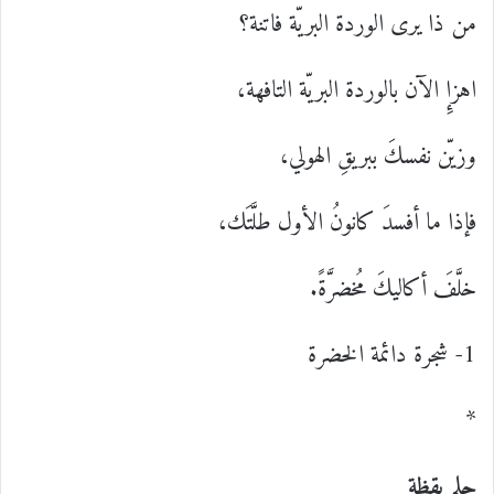
من ذا يرى الوردة البريّة فاتنة؟
اهزإِ الآن بالوردة البريّة التافهة،
وزيّن نفسكَ ببريقِ الهولي،
فإذا ما أفسدَ كانونُ الأول طلَّتَك،
خلَّفَ أكاليكَ مُخضرَّةً.
1- شجرة دائمة الخضرة
*
حلم يقظة