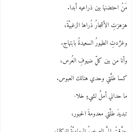
مَنْ احتضنها بين ذراعيه أبدا.
هزهزتِ الأشجارُ ذُراها الزغبيّةَ،
وغرَّدتِ الطيورُ السعيدةُ بابتهاج.
وأنا من بين كلِّ ضيوفِ العُرس،
كسا طلَّتي وحدي هنالك العبوس.
ما حداني أملٌ لشيءٍ خلا-
تبديدَ طلَّتي معدومةَ الحبور،
حدَّقتْ إليَّ الصخورُ الرماديّةُ الدكناءُ،