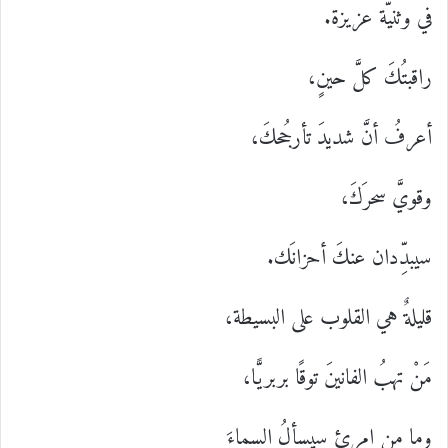
في وثنيّة عزيزة.
راقبتُكَ كلَّ حينٍ،
أعرفُ أنَّ شديدَ تأرجُحكَ،
وقويَّ سحرَكَ،
سيبدِّدان عنكَ أحزانَك.
قليلةٌ هي القلوب على البسيطة،
مَنْ تهبُ الفانينَ توقًا بربريًّا،
وما من امرئ سيسألُ السماءَ