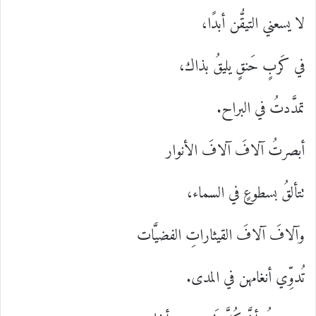
لا يسعني التيقُّن أبدًا،
في كَربٍ حَنقٍ يليقُ بذاك،
تمدَّدتُ في البراح.
أبصرتُ آلافَ آلافَ الأنوار
تتألقُ بسطوعٍ في السماء،
وآلافَ آلافَ القيثاراتِ الفضيَّات
تُدوِّي أنغامهن في المدى.