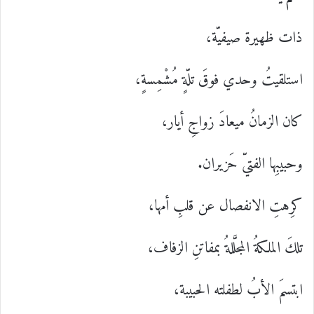
ذات ظهيرة صيفيّة،
استلقيتُ وحدي فوقَ تلّةٍ مُشْمِسةٍ،
كان الزمانُ ميعادَ زواجِ أيار،
وحبيبِها الفتيّ حَزيران.
كرِهتِ الانفصال عن قلبِ أمها،
تلكَ الملكةُ المجلَّلةُ بمفاتنِ الزفاف،
ابتسمَ الأبُ لطفلته الحبيبة،