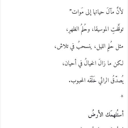
لأنَّ مآلَ حياتها إلى مَوات”
توقَّفتِ الموسيقا، وحُلمُ الظهرِ،
مثل حُلمِ الليل، ينسحبُ في تلاش،
لكن ما زالَ الخيالُ في أحيان،
يُصدّقُ الرائي خَلْقَه المحبوب.
*
أستُلهمَك الأرضُ