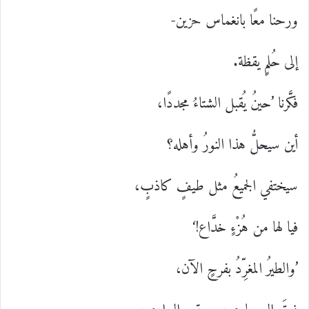
ورحنا معًا بانغماس حزين-
إلى حُلمٍ يقظة.
فكَّرنا ’حينُ يُقبل الشتاءُ مجددًا،
أين سيحلُّ هذا النورُ وأهله؟
سيختفي الجميعُ مثل طيفٍ كاذبٍ،
فيا لها من هُزْءٍ خدَّاع!‘
’والطيرُ المغرِّدُ بفرحٍ الآن،