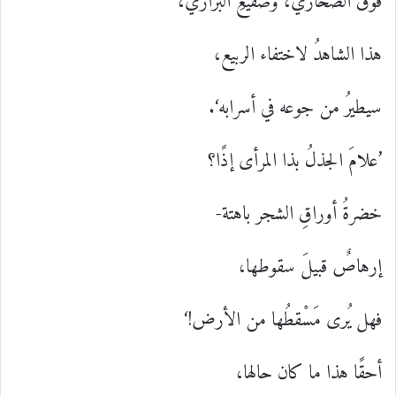
فوقَ الصحاري، وصقيعِ البراري،
هذا الشاهدُ لاختفاء الربيع،
سيطيرُ من جوعه في أسرابه‘.
’علامَ الجذلُ بذا المرأى إذًا؟
خضرةُ أوراقِ الشجر باهتة-
إرهاصٌ قبيلَ سقوطها،
فهل يُرى مَسْقطُها من الأرض!‘
أحقًا هذا ما كان حالها،