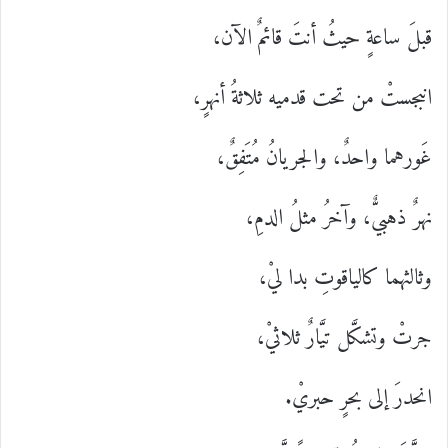
قبلَ ساعةٍ حيثُ أنتَ قائمٌ الآن،
انبجستْ من تحت قدميه ثلاثةُ أنهرٍ،
غَورهما واحدٌ، والجريانُ مُتَفِقٌ،
نهرٌ ذهبيٌّ، وآخرُ مثلُ الدمِ،
وثالثهما كالياقوتِ بدا ليْ،
جرتْ وتشكَّل تيَّارٌ ثلاثيْ،
انحدرَ إلى بحرٍ حبريْ.