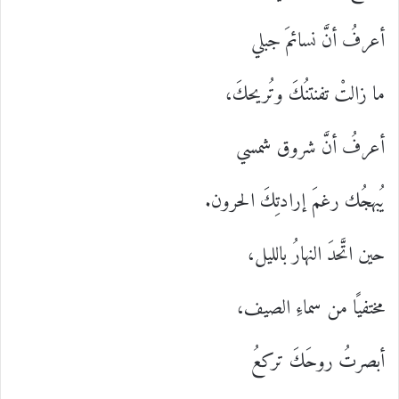
أعرفُ أنَّ نسائمَ جبلي
ما زالتْ تفنتنُكَ وتُريحكَ،
أعرفُ أنَّ شروق شمسي
يُبهجُك رغمَ إرادتِكَ الحرون.
حين اتَّحدَ النهارُ بالليل،
مختفيًا من سماءِ الصيف،
أبصرتُ روحَكَ تركعُ