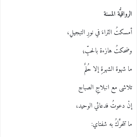
الرواقيُّة المسنة
أمسكتُ الثراءَ في نورِ التبجيلِ،
وضحكتُ هازءة بالحبِّ؛
ما شهوة الشهرةِ إلا حُلمٌ
تلاشى مع انبلاجِ الصباحِ
إنْ دعوتُ فدعائي الوحيد،
ما تتحرَّكُ به شفتاي: