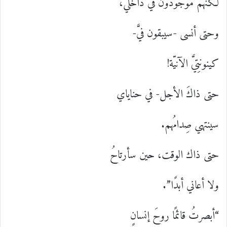
لكنَّهم موجودون في داخلي،
وحتى أنسى -سيبقون فيَّ-
كينونتِيَّ الآنيّة!
حتى ذاكَ الأجل- في حناياي
سينتهي صِدامُهم.
حتى ذاك الوقت، حين سأرتاحُ
ولا أعاني أبدًا”.
“أبصرتُ قائمًا روحَ إنسانٍ