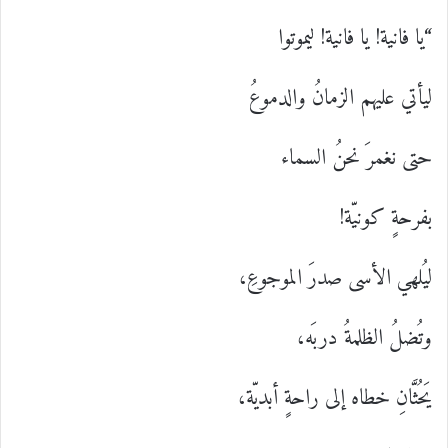
“يا فانية! يا فانية! ليموتوا
ليأتي عليهم الزمانُ والدموعُ
حتى نغمرَ نحنُ السماء
بفرحةٍ كونيّة!
ليُلهي الأسى صدرَ الموجوعِ،
وتُضلُ الظلمةُ دربَه،
يَحُثَّانِ خطاه إلى راحةٍ أبديّة،