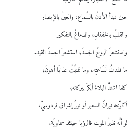
حين تبدأ الأذنُ بالسَّماع، والعينُ بالإبصار
والقلبُ بالخفقانِ، والدماغُ بالتفكير-
واستشعرَ الروحُ الجسدَ؛ استشعرَ الجسدُ القيد.
ما فقدتُ لَسَاعتِه، وما تمنيَّتُ عذابًا أهونَ؛
كلما اشتدَّ البلاءُ أبكرَ ببركاته؛
أكوّنته نيرانُ السعير أو نورُ إشراق فردوسيّ،
لو أنَّه نذيرُ الموت فالرؤيا حينئذ سماويّة.