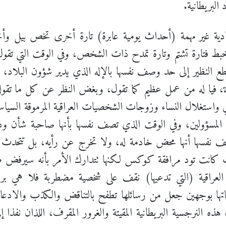
البريطانية.
عادية غير مهمة (أحداث يومية عابرة) تارة أخرى تخص بيل وأ
بط فتارة تشتم وتارة تمدح ذات الشخص، وفي الوقت التي تقول
 النظير إلى حد وصف نفسها بالإله الذي يدير شؤون البلاد، و
لة، فيا له من عمل عظيم كما تقول، وبغض النظر عن كل ما تقو
قي واستغلال النساء وزوجات الشخصيات العراقية المرموقة السياسية
 إلى المسؤولين، وفي الوقت الذي تصف نفسها بأنها صاحبة شأن
 نفسها أنها محض خادمة له، ولا تخرج عن رأيه، بل تتحدث
انت تود مرافقة كوكس لكنها تتدارك الأمر بأنه سيرفض طلبها. ي
ة العراقية (التي تدعيها) نقف على شخصية مضطربة فلا هي بري
لحياتها بوجهين جعل من رسائلها تطفح بالتناقض والكذب والادعا
 هذه النرجسية البريطانية المقيتة والغرور المقرف، اللذان نفذا