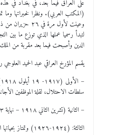
لتبدأ رسميا عملها الذي توزع ما بين ال
الدين وأصبحت فيما بعد مقربة من الملك 
يقسم المؤرخ العراقي عبد الحميد العلوجي
–
سلطات الاحتلال، لقلة الموظفين الأجان
– الثانية (تشرين الثاني ١٩١٨ – نهاية ١٩٢٣) وتمتاز بفعالياتها السياسية في مواجهة تأسيس ما عرف بالحكم الوطني والبلاط.
الثالثة: (١٩٢٤-٩٢٦