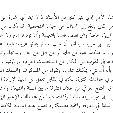
، الأمر الذي يثير كثير من الأسئلة إذ لا تجد أي إشارة عن حي
ر الذي يدفع إلى السؤال عن حياتها الشخصية. قد يكون من ا
 الريبة، خاصة وهي تصف نفسها بالتعيسة وأنها تود لو تنام ولا 
أبيها التي حررت رسائلها أن سبب تعاستها بقائها عزباء، فبعيدا 
أو ربما متكتمّا عليه من قبلها أو من قبل من حرر رسائلها. و
ساعدها في التقرب من الكثير من الشخصيات العراقية وزيارتهم 
وبة بأنه ألذ شيء يمكنك تناوله، وتقول عن المسكوف (السمك المشو
 في حوادث كثيرة، لكنها في المقابل تعمل على تنفيذ الإرادة ال
ق المجتمع العراقي من خلال التفرقة ما بين السنة والشيعة، واس
 البلد عبر تمزيقه طائفيا وتشتيته دينيا من مخططات الإنجليز ال
سنة! في مفارقة واضحة مضحكة إذ تصبح هذه المدعية الكاذبة 