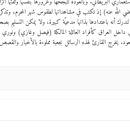
ماري البريطاني. وبالعودة لتبجحها وغرورها بنفسها وثقتها الزائ
ي الله عنه) إذ تكتب في مشاهداتها لطقوس شهر المحرم، وتذكر
رك أنه باعتدادها بذاتها مدعيّة كبيرة، ولا يمكن التسليم بصحة
اخل العراق كأفراد العائلة المالكة (فيصل وغازي) ونوري ا
. يخرج القارئ لهذه الرسائل بجعبة مملوءة بالأخبار والقصص و