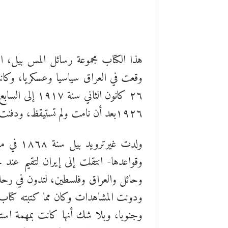
هذا الكتاب مجموعة رسائل المس بيل، التي
وقعت في العراق سياسيا وعسكريا، وكانت
١٩٢٦بعد أن نامت ولم تستيقظ، ودفنت في المقربة الموجودة في ساحة الطيران في الباب الشرقي ببغداد.
ولدت غي
وحائل والعراق وفلسطين، لتدون في رحل
وجنوبا، وبلا شك أنها كانت بمهمة است