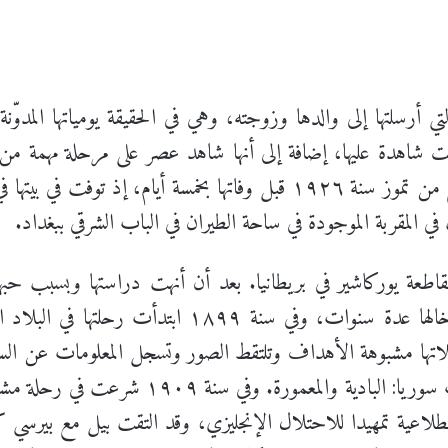
 أرسلتها إلى والدها وزوجته، وهي في الحقيقة يومياتها المدوّنة 
 شاهدة عليها، إضافة إلى أنها شاهد عصر على مرحلة مهمة من تا
٢٦ كانون الثاني سنة ١٩١٧ إلى السابع من تموز سنة ١٩٢٦ قبل وفاتها بخم
رترويد بيل سنة ١٨٦٨ في مقاطعة يوركاشير في بريطانيا. بعد أن أنهت دراستها وب
وقواعدها- انتقلت إلى إيران لتقيم عند خالها عدة سنوات،
اتها مشبوهة الأهداف وتلتقط الصور وتسجل المعلومات عن السك
ودونت المشاهدات وكان مما كتبته كتاب سوريا: 
طلاعية تمهيدا للاحتلال الإنجليزي، وقد التقت بيل مع بير