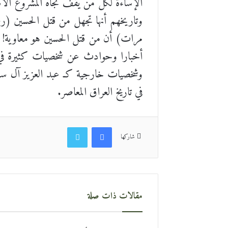
الإساءة لكل من يقف تجاه المشروع الاستع
وتاريخهم أنها تجهل من قتل الحسين (رض
مرات) أن من قتل الحسين هو معاوية! لند
أخبارا وحوادث عن شخصيات كثيرة في د
وشخصيات خارجية كـ عبد العزيز آل سعود
في تاريخ العراق المعاصر.
فيسبوك
تويتر
شاركها
مقالات ذات صلة