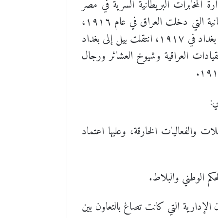
ي القاهرة تعمل موظفة في إدارة المخابرات البريطانية السرية في مصر
(المكتب العربي). ونظرا لخبراتها وما تملكه من معلومات عن العراق أرسلت مع الحملة العسكرية البريطانية التي دخلت العراق في عام ١٩١٦،
وعينت لأول مرة في ٢٦ حزيران من ذات العام، في المكتب العربي فرع البصرة. وبعد احتلال بريطانيا بغداد في ١٩١٧، انتقلت بيل إلى بغداد
لقيادات العراقية وشيوخ العشائر ورجال
ي:
جسس والرحلات والفعاليات الخارقة، وعليها اعتماد
ي الشؤون الإدارية التي كانت تصاغ بالتعاون بين