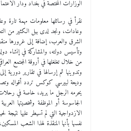
الوزارات المختصة في بغداد ودار الاعتماد 
نقرأ في رسائلها معلومات مهمة تارة و
وعادات، ونجد لدى بيل الكثير من التخ
الشرق والعرب، إضافة إلى غرورها منقطع
وتأسيس دولته، والمشاركة في إنشاء دو
من خلال تغلغلها في أروقة المجتمع العرا
وتدوينها ثم إرسالها في تقارير دورية
وديعة لبيرسي كوكس تردد أقواله وتصف
يحرمه الرجل ما يريد، خاصة في رحلات ك
الجاسوسة أو الموظفة وشخصيتها العربي
الازدواجية التي لم تسيطر عليها نتيجة 
نفسها بأنها المنقذة لهذا الشعب المسكين،