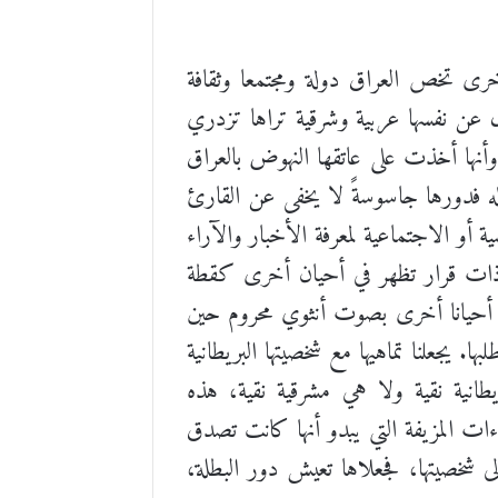
خرى تخص العراق دولة ومجتمعا وثقافة
 عن نفسها عربية وشرقية تراها تزدري
أنها أخذت على عاتقها النهوض بالعراق
له فدورها جاسوسةً لا يخفى عن القارئ
 أو الاجتماعية لمعرفة الأخبار والآراء
 وذات قرار تظهر في أحيان أخرى كقطة
 أحيانا أخرى بصوت أنثوي محروم حين
جعلنا تماهيها مع شخصيتها البريطانية
طانية نقية ولا هي مشرقية نقية، هذه
ءات المزيفة التي يبدو أنها كانت تصدق
 إلى شخصيتها، فجعلاها تعيش دور البطلة،