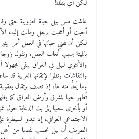
لكن أي بطلة!
عاشت مس بيل حياة العزوبية حتى وفاتها
أحبت أو أعجبت برجل ومالت إليه، الأم
لكن أن تفني حياتها في العمل أمر
يثير
بالميتة بسبب أتعاب العمل. وتقول زوجة 
والأنثوي لبيل في العراق يبقى مجهولا 
والنقاشات ونظرا لإتقانها العربية قد 
وما يُعدُّ منه لها، إذ تصف برتقال بعق
تُظهر حبها للشرق وأرض العراق كما يظهر
أو بأخرى سعيها إلى بث الدعاية حول تمز
الاجتماعي العراقي، إذ تبدو السيطرة على
الطريف أن بيل تحسب نفسها من أهل ال