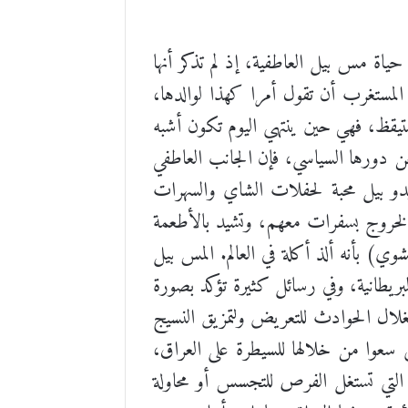
اة مس بيل العاطفية، إذ لم تذكر أنها
لمستغرب أن تقول أمرا كهذا لوالدها،
تستيقظ، فهي حين ينتهي اليوم تكون أشبه
عن دورها السياسي، فإن الجانب العاطفي
تبدو بيل محبة لحفلات الشاي والسهرات
والخروج بسفرات معهم، وتشيد بالأطعمة
ي) بأنه ألذ أكلة في العالم. المس بيل
بريطانية، وفي رسائل كثيرة تؤكد بصورة
تغلال الحوادث للتعريض ولتمزيق النسيج
تي سعوا من خلالها للسيطرة على العراق،
التي تستغل الفرص للتجسس أو محاولة