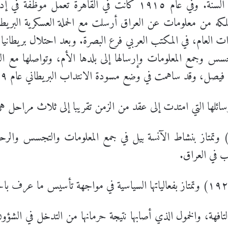
على العراق فيما بعد، في بغداد في هذه السنة. وفي عام ١٩١٥ كانت ف
تجسس وجمع المعلومات وإرسالها إلى بلدها الأم، وتواصلها مع ا
فيصل، وقد ساهمت في وضع مسودة الانتداب البريطاني عام ١٩١٩.
 رسائلها التي امتدت إلى عقد من الزمن تقريبا إلى ثلاث مراحل ه
 الأولى (١٩١٧- ١٩ أيلول ١٩١٨) وتمتاز بنشاط الآنسة بيل في جمع المعلومات والت
ب في العراق.
١) وتمتاز بحياتها التافهة، والخمول الذي أصابها نتيجة حرمانها من التدخل ف