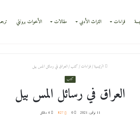
يسة
قراءات
التراث الأدبي
مقالات
الأخوات برونتي
ترجم
الرئيسية
/
قراءات
/
كتب
/
العراق في رسائل المس بيل
كتب
العراق في رسائل المس بيل
11 نوفمبر، 2021
0
827
4 دقائق