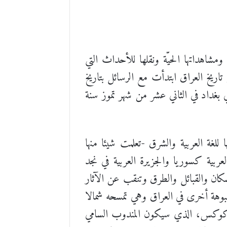
ومشاهداتها الحيّة ونقلها للأحداث التي
ريخ العراق ابتدأت مع الرسائل بتاريخ
سة أيام، إذ توفت في بيتها في بغداد في الثاني عشر من شهر تموز سنة
سبب حبها للغة العربية والشرق -تعلمت شيئا منها
 وفي سنة ١٨٩٩ ابتدأت رحلتها في البلاد العربية كسوريا والجزيرة العربية في نجد
ان والقبائل والطرق وتنقب عن الآثار
البادية والمعمورة. وفي سنة ١٩٠٩ شرعت في رحلة مشبوهة أخرى في العراق وهي تمسحه شمالا
سي كوكس، الذي سيكون المندوب السامي