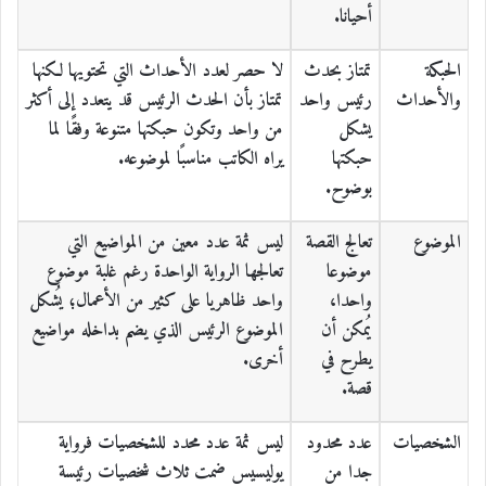
أحيانا.
الحبكة
تمتاز بحدث
لا حصر لعدد الأحداث التي تحتويها لكنها
والأحداث
رئيس واحد
تمتاز بأن الحدث الرئيس قد يتعدد إلى أكثر
يشكل
من واحد وتكون حبكتها متنوعة وفقًا لما
حبكتها
يراه الكاتب مناسبًا لموضوعه.
بوضوح.
الموضوع
تعالج القصة
ليس ثمة عدد معين من المواضيع التي
موضوعا
تعالجها الرواية الواحدة رغم غلبة موضوع
واحدا،
واحد ظاهريا على كثير من الأعمال؛ يُشكل
يُمكن أن
الموضوع الرئيس الذي يضم بداخله مواضيع
يطرح في
أخرى.
قصة.
الشخصيات
عدد محدود
ليس ثمة عدد محدد للشخصيات فرواية
جدا من
يوليسيس ضمت ثلاث شخصيات رئيسة