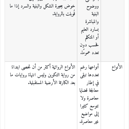
ووضوح
خوض ببحيرة الشكل والبنية والسرد إذا ما
البنية
قُوبلت بالرواية.
والمباشرة
بسارد العليم
أو المتكلم
فحسب دون
تعدد عمومًا.
الأنواع
أنواعها رغم
الأنواع الروائية أكثر من أن تحصى ابتداءً
تعددها تبقى
من رواية التكوين وليس انتهاءً بروايات ما
في إطار
بعد الكارثة الأرضية المستقبلية.
معالجة قضايا
معاصرة ولا
تتوسع كثيرا
إلى مواضيع
غير معاصرة.