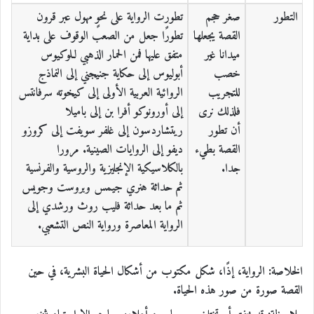
التطور
صغر حجم
تطورت الرواية على نحوٍ مهول عبر قرون
القصة يجعلها
تطورًا جعل من الصعب الوقوف على بداية
ميدانا غير
متفق عليها فمن الحمار الذهبي لـلوكيوس
خصب
أبوليوس إلى حكاية جنيجني إلى النماذج
للتجريب
الروائية العربية الأولى إلى كيخوته سرفانتس
فلذلك نرى
إلى أورونوكو أفرا بن إلى باميلا
أن تطور
ريتشاردسون إلى غلفر سويفت إلى كروزو
القصة بطيء
ديفو إلى الروايات الصينية. مرورا
جدا.
بالكلاسيكية الإنجليزية والروسية والفرنسية
ثم حداثة هنري جيمس وبروست وجويس
ثم ما بعد حداثة فليب روث ورشدي إلى
الرواية المعاصرة ورواية النص التشعبي.
الخلاصة: الرواية، إذًا، شكل مكتوب من أشكال الحياة البشرية، في حين
القصة صورة من صور هذه الحياة.