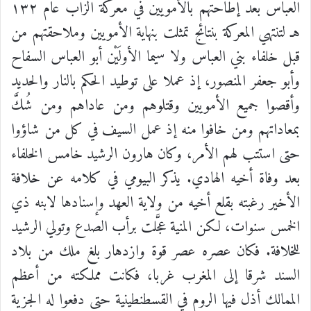
العباس بعد إطاحتهم بالأمويين في معركة الزاب عام ١٣٢
هـ لتنتهي المعركة بنتائج تمثلت بنهاية الأمويين وملاحقتهم من
قبل خلفاء بني العباس ولا سيما الأولَيْن أبو العباس السفاح
وأبو جعفر المنصور، إذ عملا على توطيد الحكم بالنار والحديد
وأقصوا جميع الأمويين وقتلوهم ومن عاداهم ومن شُكَّ
بمعاداتهم ومن خافوا منه إذ عمل السيف في كل من شاؤوا
حتى استتب لهم الأمر، وكان هارون الرشيد خامس الخلفاء
بعد وفاة أخيه الهادي. يذكر البيومي في كلامه عن خلافة
الأخير رغبته بقلع أخيه من ولاية العهد وإسنادها لابنه ذي
الخمس سنوات، لكن المنية عجَّلت برأب الصدع وتولي الرشيد
للخلافة. فكان عصره عصر قوة وازدهار بلغ ملك من بلاد
السند شرقا إلى المغرب غربا، فكانت مملكته من أعظم
الممالك أذل فيها الروم في القسطنطينية حتى دفعوا له الجزية