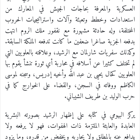
العسكرية والمعرفة بحاجات الجيش في المعارك من
استعدادات وخطط وتعبئة وآلات واستراتيجيات الحروب
المختلفة، وله حادثة مشهورة مع نقفور ملك الروم انتهت
بدفعه الجزية صاغرا ضعفين ما كانت تدفعه الملكة السابقة.
وكذلك سفريات شارلمان مع الرشيد، وعلاقته بالعلويين التي
لم تختلف كثيرا عن أسلافه في محاربة أي ثورة تنشأ يقوم بها
العلويين كحال يحيى بن عبد الله وأخيه إدريس، وسجنه لموسى
الكاظم ووفاته في السجن، والقضاء على الخوارج كما في
حرب الوليد بن طريف الشيباني.
يركز البيومي في كتابه على إظهار الرشيد بصورته البشرية
العابدة والعابثة الملتزمة ذات الهفوات، فهو لا يرفعه ولا
يدافع عنه بالمطلق ولا يحاربه ويخفض من قدره، وما يزود