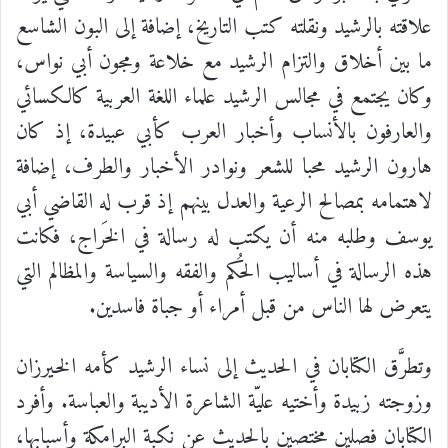
علاقته بالرشيد ونقلته كتب التاريخ، إضافة إلى البون الشاسع
ما بين أخلاق والتزام الرشيد مع خلاعة ومجون أبي نواس،
وكان يجتمع في مجالس الرشيد علماء اللغة العربية كالكسائي
والعارفون بالأنساب وأخبار العرب كأبي عبيدة، إذ كان
هارون الرشيد محبا للشعر ونوادر الأخبار والطرف، إضافة
لاهتمامه بمصالح الرعية والعدل بينهم إذ قرب له القاضي أبي
يوسف وطلبه منه أن يكتب له رسالة في الخَراج، فكانت
هذه الرسالة في أساليب الحُكم والفقه والسياسة والمظالم التي
يتعرض لها الناس من قبل أمراء أو جباة فاسدين.
وتطرَّق الكتابان في الحديث إلى نساء الرشيد كأمه الخيرزان
وزوجته زبيدة وأختيه عليّة الشاعرة الأديبة والعباسة. وأفرد
الكتابان فصلين مختصين بالحديث عن نكبة البرامكة وأسبابها،