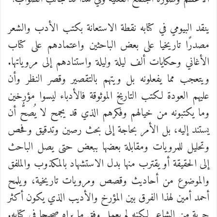
ينقد البيومي في كتابه نقطة الاستعانة بكتب الأدب والشعر
مصدرًا تاريخيا على بعض الباحثين واعتمادهم على كتاب
الأغاني وحكايات ألف ليلة وليلة واستنادهم إلى مروياتها.
ويتعجب مما يفعلونه بل ويتهم بالتقصير وقصر النظر وأن
عليهم العودة لكتب التاريخ الموثوقة فالأدباء ليسوا مؤرخين
وما يكتبونه من خيالهم وفكرهم الذي قد يجمح لا يُصحُّ أن
يستند إليه، بل الأمر بحاجة إلى بحث رصين وتدقيق وفحص
وتحليل للمرويات ومقابلة بعضها ببعض حتى يصل الباحث
إلى الحقيقة أو يقترب منها بدل الاستشهاد بالمكذوب والملفق
والموضوع من أحاديث وقصص ومرويات تاريخية، ويلمح
أحمد أمين لهذا الفرق بين المؤرخ والأديب الذي يكون أكثر
حرية من الشاعر لكنه لم يعمل وفق ما يراه صحيحا في كتابه.