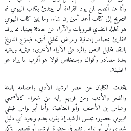
وأنا هنا أنصح لمن يود القراءة أن يبتدئ بكتاب البيومي ثم
التعريج إلى كتاب أحمد أمين إن شاء. وما يميز كتاب البيومي
هو تحليله النقدي للمرويات والآراء عن حادثة بعينها، مما يرفد
القارئ بمصادر إضافية وعرض تحليلي أنيق، فيمزج التاريخ
بالنقد بتحليل النص والرد على الآراء الأخرى، فيثريه ويغنيه
بعدة مصادر وأقوال ويستخلص قولا هو أقرب لما يراه هو
الحقيقة.
يتحدث الكتابان عن عصر الرشيد الأدبي واهتمامه باللغة
والشعر والأدب ومن قربهم إليه من شعراء كالأصمعي
وعباس بن الأحنف وأبو العتاهية، وأما أبو نواس فينفي
البيومي حضوره مجلس الرشيد إذ يقول بعدم وجود أي دليل
شعري بأن أبو نواس نظم في حضرة الرشيد أو قصصي يؤكد