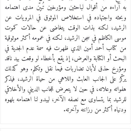
به آراءه من أقوال لباحثين ومؤرخين تُبيّن مدى اهتمامه
وبحثه واجتهاده في استخلاص الموثوق في المرويات عن
الرشيد، لكنه بذات الوقت يتغاضى عن حالات كموت
موسى الكاظم في سجن الرشيد، لكنه في عمومه أكثر موثوقية
من كتاب أحمد أمين الذي ظهرت فيه سمة عدم الجدية في
البحث أو الكتابة والعرض، إذ يقع بأخطاء لو وقعت بيد ناقد
ومؤرخ حذق لأبان تضاربات فيما نقل وتكلم. وهو كذلك
يركّز على الجانب العابث واللاهي من حياة الرشيد، فيذكر
هفواته وعلاته، في حين لا يتعرض للجانب الديني والأخلاقي
للرشيد بما يتساوى مع نصفه الآخر، ليبدو لنا اهتمامه بلهوه
ودنياه أكثر من رزانته وآخرته.