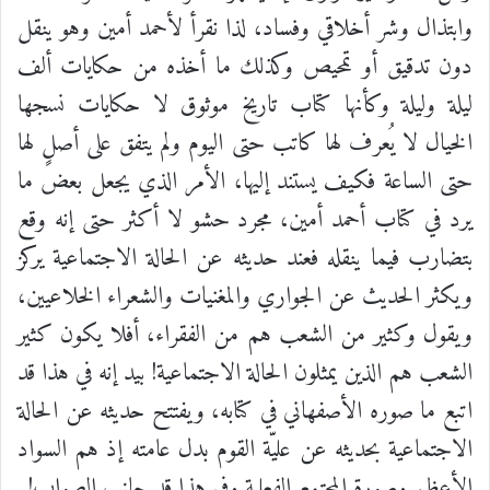
وابتذال وشر أخلاقي وفساد، لذا نقرأ لأحمد أمين وهو ينقل
دون تدقيق أو تمحيص وكذلك ما أخذه من حكايات ألف
ليلة وليلة وكأنها كتاب تاريخ موثوق لا حكايات نسجها
الخيال لا يُعرف لها كاتب حتى اليوم ولم يتفق على أصلٍ لها
حتى الساعة فكيف يستند إليها، الأمر الذي يجعل بعض ما
يرد في كتاب أحمد أمين، مجرد حشو لا أكثر حتى إنه وقع
بتضارب فيما ينقله فعند حديثه عن الحالة الاجتماعية يركز
ويكثر الحديث عن الجواري والمغنيات والشعراء الخلاعيين،
ويقول وكثير من الشعب هم من الفقراء، أفلا يكون كثير
الشعب هم الذين يمثلون الحالة الاجتماعية! بيد إنه في هذا قد
اتبع ما صوره الأصفهاني في كتابه، ويفتتح حديثه عن الحالة
الاجتماعية بحديثه عن عليّة القوم بدل عامته إذ هم السواد
الأعظم وصورة المجتمع الفعلية وفي هذا قد جانب الصواب!