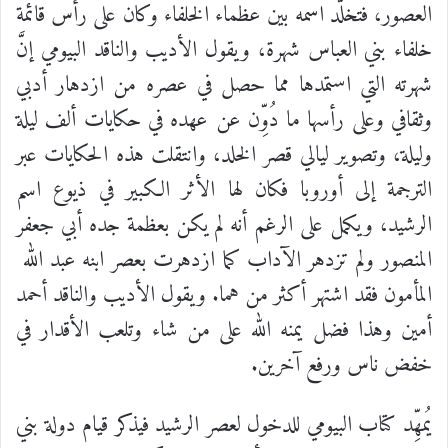
العصور، فتخلّد اسمه بين عظماء الخلفاء وكان على رأس قائمة
خلفاء بني العباس شهرة، ويقول الأديب والناقد البيومي إنَّ
شهرته التي استمدها مما حصل في عصره من ازدهار أدبي
وثقافي وعلى رأسها ما دُوِّن عن عهده في حكايات ألف ليلة
وليلة، وتصوير ليالي قصر الخلد، وانتقلت هذه الحكايات عبر
الترجمة إلى أوروبا فكان لها الأثر الكبير في ذيوع اسم
الرشيد، ويكمل على الرغم أنه لم يكن بعظمة جده أبي جعفر
المنصور ولم تزدهر الآداب كما ازدهرت بعصر ابنه عبد الله
المأمون فقد اشتهر أكثر من هما. ويقول الأديب والناقد أحمد
أمين وهذا فضل يمنه الله على من شاء وتلعب الأقدار في
خفض ناس ورفع آخرين.
يُمهِّد كتاب البيومي للدخول لعصر الرشيد فيذكر قيام دولة بني