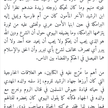
غيرته منهم وما كان تحيكه زوجته زبيدة ضدهم نظرا لأن
ابن الرشيد الآخر المأمون كان من أم فارسية ويميل إليه
البرامكة في حين ابنها الأمين عربي وتخشى عليه من ثورة
يتزعمها البرامكة، وما يضيفه البيومي حول أن الشرع ودين الله
هو الذي يجب أن يحكم ولا يجب أن يحيد عنه أحد ولا أن
يبرر أي تصرف مخالف لشرع بأي تبرير وأن الحق والإسلام
هما الفيصل في الحكم والقضاء بين الناس.
من أهم ما عُرِّج عليه في الكتابين، هو العلاقات الخارجية
التي كان أبرزها جهاد الرشيد للروم، إذ سلمه والده المهدي
في حياته قيادة جيوش المسلمين في قتال الروم وخرج مع
والده في الجهاد فكأنه كما يقول البيومي كان يحضره لقتالهم
فيما بعد، لذا فقد عركته الحياة وصاحبَ ذوي الخبرة