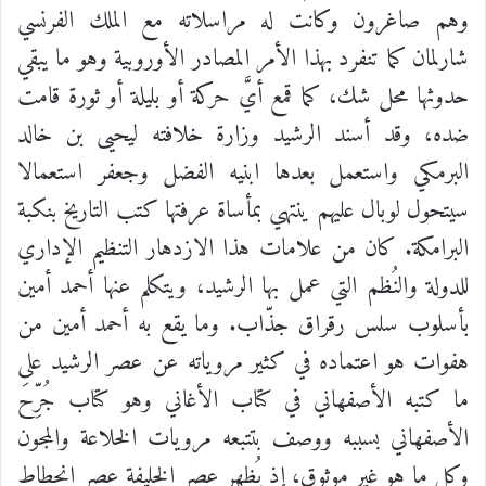
وهم صاغرون وكانت له مراسلاته مع الملك الفرنسي
شارلمان كما تنفرد بهذا الأمر المصادر الأوروبية وهو ما يبقي
حدوثها محل شك، كما قمع أيَّ حركة أو بليلة أو ثورة قامت
ضده، وقد أسند الرشيد وزارة خلافته ليحيى بن خالد
البرمكي واستعمل بعدها ابنيه الفضل وجعفر استعمالا
سيتحول لوبال عليهم ينتهي بمأساة عرفتها كتب التاريخ بنكبة
البرامكة. كان من علامات هذا الازدهار التنظيم الإداري
للدولة والنُظم التي عمل بها الرشيد، ويتكلم عنها أحمد أمين
بأسلوب سلس رقراق جذّاب. وما يقع به أحمد أمين من
هفوات هو اعتماده في كثير مروياته عن عصر الرشيد على
ما كتبه الأصفهاني في كتاب الأغاني وهو كتاب جُرِّحَ
الأصفهاني بسببه ووصف بتتبعه مرويات الخلاعة والمجون
وكل ما هو غير موثوق، إذ يُظهر عصر الخليفة عصر انحطاط