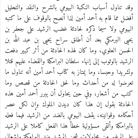
وقد تناول أسباب النكبة البيومي بالشرح والنقد والتحليل
أفضل مما قام به أحمد أمين لذا أنصح بالوقوف على ما كتبه
البيومي ولا سيما ذكره لحادثة غضب الرشيد على جعفر بن
يحيى البرمكي بعد أن أطلق سراح يحيى بن عبد الله بن
الحسن العلوي، وما كان لهذه الحادثة من أثر كبير دفعت
الرشيد بالوثوب إلى إنهاء سلطان البرامكة والقضاء عليهم قتلا
وتشريدا وحبسا، وما يمتاز به كتاب أحمد أمين أنه تناول ما
تعرضوا له من أحداث وما لحق الحادثة من قصص وما
كتب من أشعار، وفي حين يحاول أن يبرر أحمد أمين هذه
الحادثة بقول إن هذا كان ديدن الملوك وإن لكل عصر
أحكامه وقوانينه، يقف البيومي بالضد من الرشيد فيما فعله
بالبرامكة وألقى مسؤولية خطأ هذا الفعل كاملا على الرشيد
على الرغم من محاولات شحن الرشيد ضد البرامكة وإشعال