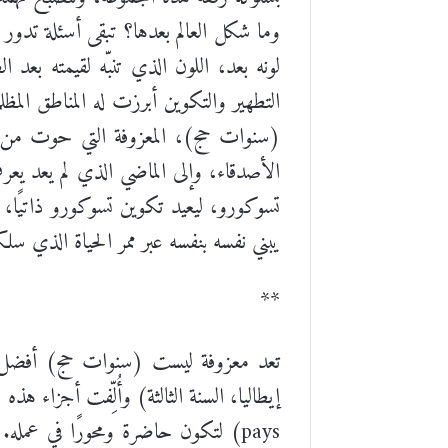
وما شكل العالم بعدها؟ تبقى أسئلة تدور 
لونه بعد، اللون الذي تنبّه لقيمته بع
التطهير والتكوين أبرزت له المناطق المظل
الأصدقاء، وإلى الماضي الذي لم يعد ي
تسوكورو، ليعيد تكوين تسوكورو ذاتيًا، 
يبني نفسه بنفسه عبر ممر الحياة الذي 
**
تعد معزوفة ليست (سنوات حج) أفضل أعما
pays) لتكون حاضرة ومحورًا في عمله.