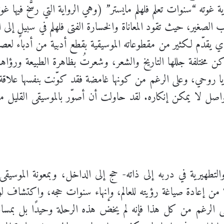
 غوته “سنوات تعلم فلهلم مايستر” (وهي الرواية التي رسَّخ فيها غوت
الصغير، حيث تقود المعاناة والخسارة الفتى فلهلم في سبيلٍ إلى 
قدّم لكثير من مقطوعاته الموسيقية بقطع أدبية من أدباء لعصر
أماكن مختلفة جللها التاريخ والشعر، وشعرتُ بظاهرة الطبيعة ورؤ
ا روحي، وعلى الرغم من كونها غامضة فقد كوّنت بنفسها علاقة فور
تواصل لا يمكن إنكاره. لقد حاولت أن أصوّر بالموسيقى القلي
من إعادة صياغة رؤيته للعالم، وإنهاء سنوات حجه، واكتشاف لون
. على الرغم من كل هذا فإنه لم يخض هذه الرحلة وحيدًا بل بم