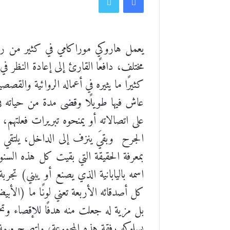
يعمل هاروكي موراكامي في كثير من رواي
مختلف، دافعًا القارئ إلى إعادة النظر في
كثيرًا ما يثيره في أعماله الروائية والق
عاش فيها طويلًا وقضى مدة من حياته ف
على اتصالاته أو يمنحوه تبريرات فعلتهم
الجرح
وبقيَ ينزف إلى الداخل، يلتقي ب
بمعرفة الحقيقة التي بقيت كل هذه السن
اسمه باليابانية الذي يصنع أو يبني) تجر
كل أصدقائه الأربعة تعني لونًا ما (الأ
بل مزية له جعلت منه هدفًا للإقصاء وت
بسلوكه رفقة هذه المجموعة، ولتصبح مه