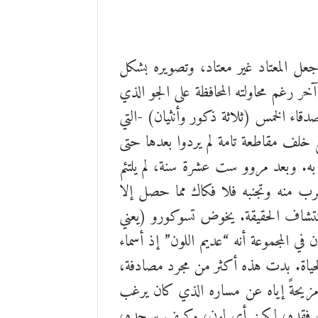
جعل المعتاد غير معتاد، وتصويره بشكل
آخر رغم محاولته المحافظة على الجو الذي
صدقاء الخمس (ثلاثة ذكور وأنثيان) -التي
خلف مقاطعة تامة لم يردوا بعدها حتى
 به. وبعد مروو ست عشرة سنة، لم يلتئم
لهرب منه وتجنبه فلا فكاك مما حصل إلا
واكتشاف الحقيقة. يخوض تسوكورو (يعني
في المجموعة أنه “عديم اللون” إذ أسماء
الحياة. بدت هذه أكثر من مجرد مصادفة،
 مزيحةً إياه عن مساره الذي كان يرغب
 الذي فقده، لكن أي لون، وكيف سيجده،