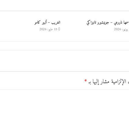
اسمها ناوومي – جونيشيرو تانيزاكي
الغريب – ألبير كامو
2
15 مايو، 2026
الإلزامية مشار إليها بـ
*