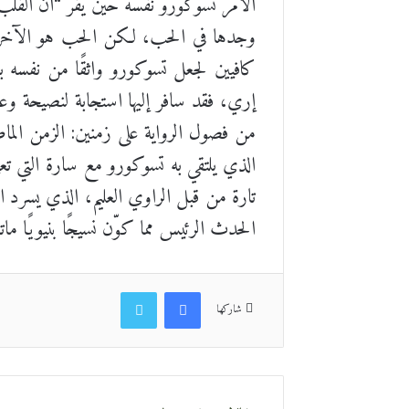
الأمر تسوكورو نفسه حين يقر “أن القلب 
وجدها في الحب، لكن الحب هو الآخر
كافيين لجعل تسوكورو واثقًا من نفسه بل 
إري، فقد سافر إليها استجابة لنصيحة وعا
من فصول الرواية على زمنين: الزمن ال
الذي يلتقي به تسوكورو مع سارة التي تعي
تارة من قبل الراوي العليم، الذي يسرد 
الحدث الرئيس مما كوّن نسيجًا بنيويًا مات
فيسبوك
تويتر
شاركها