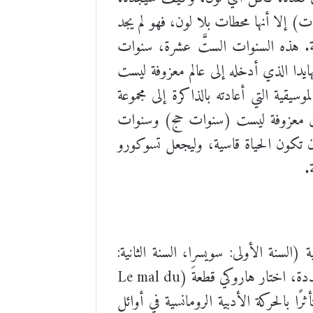
ت) إلا أنها محطات بلا لون، فهو لم يجد
لية. هذه السنوات الستَّ عشرة، سنوات
بهايدا الذي أدخله إلى عالم معزوفة ليست
، المعزوفة التي حوت من بين مقاطعها الموسيقية العديدة قطعةَ (Le mal du pays) الموسيقية التي أعادته بالذاكرة إلى مجموعة
 بين معزوفة ليست (سنوات حج) وسنوات
أن تكون الحياة قاسية، وليجعل تسوكورو
.
لسنة الأولى: سويسرا، السنة الثانية:
إيطاليا، السنة الثالثة) وأُلِّفت أجزاء هذه المعزوفة في مراحل زمنية متفرقة. تضم كل متتالية مقطوعات متعددة، اختار هاروكي قطعةَ (Le mal du
ًا بالحركة الأدبية الرومانسية في أوائل