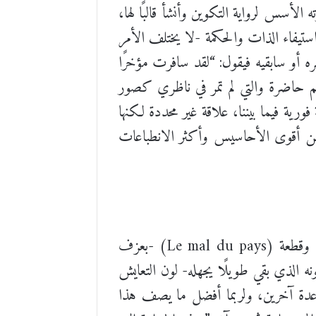
ه الأسس لرواية التكوين وأنشأ قالبًا لها،
استيفاء الذات والحكمة -لا يختلف الأمر
ه أو سابقيه فيقول: “لقد سافرت مؤخرًا
اهم حاضرة والتي لم تمر في ناظري كصور
ية فيما بيننا، علاقة غير محددة لكنها
ل من أقوى الأحاسيس وأكثر الانطباعات
يمضي تسوكورو سنوات حجه التكوينية والتطهيرية في دربه إلى ذاته- حج إلى الداخل، وبمعونة الموسيقى وقطعة (Le mal du pays) -بعزف
ه الذي بقي طويلًا يجهله- لون التعايش
ساعدة آخرين، ولربما أفضل ما يصف هذا