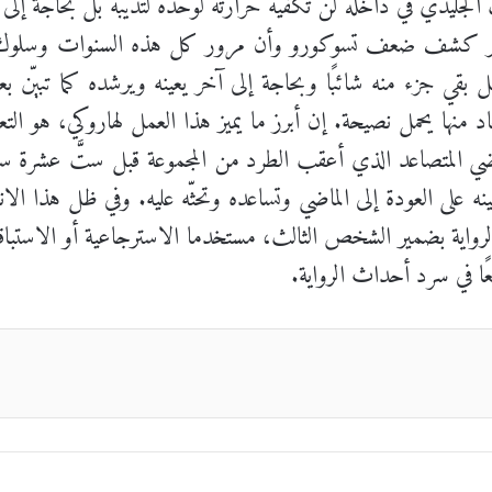
الجليدي في داخله لن تكفيه حرارته لوحده لتذيبه بل بحاجة إلى
 كشف ضعف تسوكورو وأن مرور كل هذه السنوات وسلوك هذ
بقي جزء منه شائبًا وبحاجة إلى آخر يعينه ويرشده كما تبيّن بعد 
د منها يحمل نصيحة. إن أبرز ما يميز هذا العمل لهاروكي، هو التع
ماضي المتصاعد الذي أعقب الطرد من المجموعة قبل ستَّ عشرة 
نه على العودة إلى الماضي وتساعده وتحثّه عليه. وفي ظل هذا الا
الرواية بضمير الشخص الثالث، مستخدما الاسترجاعية أو الاستب
عًا في سرد أحداث الرواية.