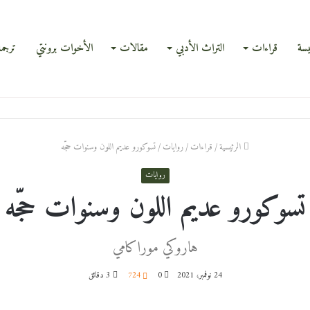
يسة
قراءات
التراث الأدبي
مقالات
الأخوات برونتي
ترجم
الرئيسية
/
قراءات
/
روايات
/
تسوكورو عديم اللون وسنوات حجّه
روايات
تسوكورو عديم اللون وسنوات حجّه
هاروكي موراكامي
24 نوفمبر، 2021
0
724
3 دقائق