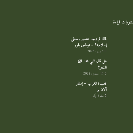
منشورات قراءة
لماذا لم توجد عصور وسطى
إسلامية؟ – توماس باور
5 يونيو، 2026
هل قال النبي محمد ﷺ
الشعر؟
11 سبتمبر، 2022
قصيدة الغراب – إدغار
آلان بو
منذ 6 أيام