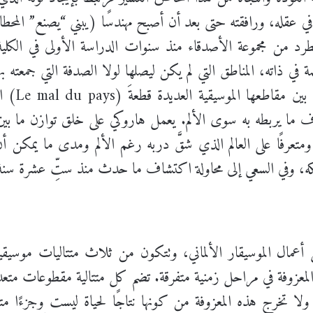
في عقله، ورافقته حتى بعد أن أصبح مهندسًا (يبني “يصنع” المحطا
د الطرد من مجموعة الأصدقاء منذ سنوات الدراسة الأولى في الك
مة في ذاته، المناطق التي لم يكن ليصلها لولا الصدفة التي جمعته 
(سنوات حج)
عرف ما يربطه به سوى الألم. يعمل هاروكي على خلق توازن ما
ومتعرفًا على العالم الذي شقَّ دربه رغم الألم ومدى ما يمكن 
سلكه، وفي السعي إلى محاولة اكتشاف ما حدث منذ ستِّ عشرة سنة
ل الموسيقار الألماني، وتتكون من ثلاث متتاليات موسيقية (ا
 ولا تخرج هذه المعزوفة من كونها نتاجًا لحياة ليست وجزءًا متأثر