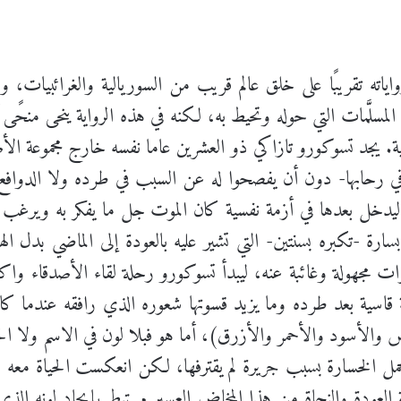
اته تقريبًا على خلق عالم قريب من السوريالية والغرائبيات، و
 المسلَّمات التي حوله وتحيط به، لكنه في هذه الرواية ينحى منحًى 
صصية. يجد تسوكورو تازاكي ذو العشرين عاما نفسه خارج مجموعة الأ
ي رحابها- دون أن يفصحوا له عن السبب في طرده ولا الدوافع 
، ليدخل بعدها في أزمة نفسية كان الموت جل ما يفكر به ويرغب
سارة -تكبره بسنتين- التي تشير عليه بالعودة إلى الماضي بدل ا
وات مجهولة وغائبة عنه، ليبدأ تسوكورو رحلة لقاء الأصدقاء 
بة قاسية بعد طرده وما يزيد قسوتها شعوره الذي رافقه عندما كان 
بيض والأسود والأحمر والأزرق)، أما هو فبلا لون في الاسم ولا 
حمل الخسارة بسبب جريرة لم يقترفها، لكن انعكست الحياة معه
مة العودة والنجاة من هذا المخاض العسير مرتبط بإيجاد لونه