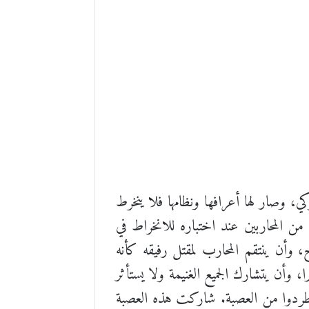
ي، وصار لها أعرافها ونظامها فلا ينخرط
من المحاربين عند اختباره للانخراط في
 وأن ينتقم المحارب لمقتل رفيقه كأنه
وأن يتشارك الجميع الغنيمة ولا يستأثر
 يطردوا من العصبة. شاركت هذه العصبة