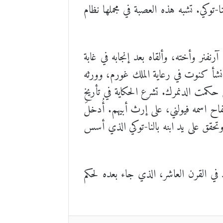
توكي. تشبه هذه العصبة في مجملها نظام
فنر وأخته، وألقاه بعد إنجابه في غابة
نشأ كنوت في رعاية الملك غورم، وورثه
حكمت الدنمرك. تشرع الحكاية في تأريخ
ح اسمه فيولني، على إرث أبيهم. أُدخلَ
تحقق على يد ابنه بالنا-توكي الذي أسس
في القرن العاشر، الذي جاء بعده لحكم