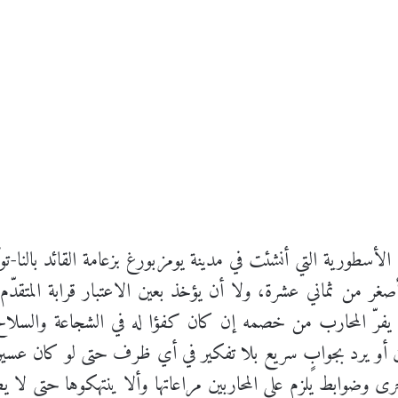
أسطورية التي أنشئت في مدينة يومزبورغ بزعامة القائد بالنا-توك
 من ثماني عشرة، ولا أن يؤخذ بعين الاعتبار قرابة المتقدّم 
لا يفرّ المحارب من خصمه إن كان كفؤا له في الشجاعة والسلاح،
أو يرد بجوابٍ سريع بلا تفكير في أي ظرف حتى لو كان عسيرا، 
ى وضوابط يلزم على المحاربين مراعاتها وألا ينتهكوها حتى لا