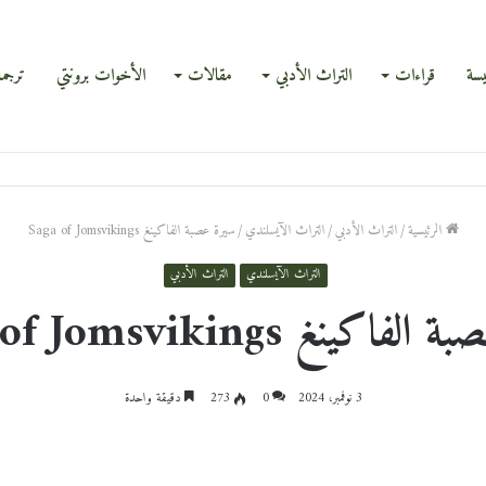
يسة
قراءات
التراث الأدبي
مقالات
الأخوات برونتي
ترجم
الرئيسية
/
التراث الأدبي
/
التراث الآيسلندي
/
سيرة عصبة الفاكينغ Saga of Jomsvikings
التراث الآيسلندي
التراث الأدبي
اكينغ Saga of Jomsvikings
3 نوفمبر، 2024
0
273
دقيقة واحدة