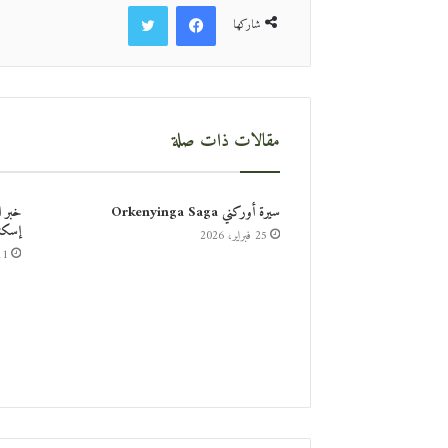
فيسبوك
تويتر
شاركها
مقالات ذات صلة
سيرة أوركني Orkenyinga Saga
خبر 
إسكند
25 فبراير، 2026
11 أكتوبر،