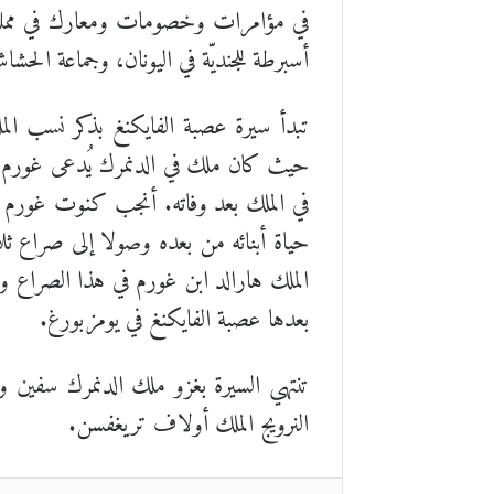
في مؤامرات وخصومات ومعارك في مملكتي ا
أسبرطة للجنديّة في اليونان، وجماعة الحشا
تبدأ سيرة عصبة الفايكنغ بذكر نسب المل
حيث كان ملك في الدنمرك يُدعى غورم يز
في الملك بعد وفاته. أنجب كنوت غورم ا
حياة أبنائه من بعده وصولا إلى صراع ثل
الملك هارالد ابن غورم في هذا الصراع و
بعدها عصبة الفايكنغ في يومزبورغ.
تنتهي السيرة بغزو ملك الدنمرك سفين و
النرويج الملك أولاف تريغفسن.