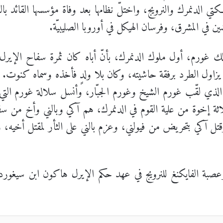
لدنمرك والنرويج، واختلّ نظامها بعد وفاة مؤسسها القائد بالنا-
شين في المشرق، وفرسان الهيكل في أوروبا الصليبيّة.
ك غورم، أول ملوك الدنمرك، بأنّ أباه كان ثمرة سفاح الإيرل آرن
اول الطرد برفقة حاشيته، وكان بلا ولدٍ فأخذه وسماه كنوت. 
لذي لقّب غورم الشيخ وغورم الجبّار، وأنسل سلالة غورم التي 
اثة إخوة من علية القوم في الدنمرك، هم آكي وبالني وأخ من سفا
قتل آكي بتحريض من فيولني، وعزم بالني على الثأر لمقتل أخيه، و
عصبة الفايكنغ للنرويج في عهد حكم الإيرل هاكون ابن سيغورد 