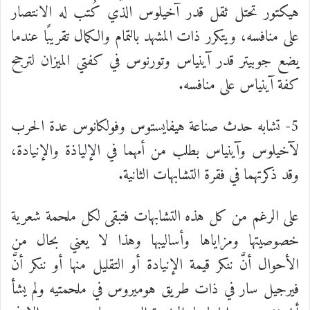
هيكتور تحتل ثقل قدر آخيلوس الذي كُتب له الانتصار
على منافسه، ويتكرر ذات المشهد بالتمام والكمال تقريبًا عندما
يضع جوبيتر قدر آينياس وتورنوس في كفتي الميزان لترجح
كفة آينياس على منافسه.
5- تشابه حدث صناعة هيفايستوس وفولكانوس عدة الحرب
لآخيلوس وآينياس بطلب من أمهما في الإلياذة والإنيادة،
وقد ذكرتهما في فقرة التشابهات الثانية.
على الرغم من كل هذه التشابهات فتبقى لكل ملحمة شعرية
خصوصيتها ومزاياها وأساليبها وهذا لا يعني بحال من
الأحوال أنَّ ننكر قيمة الإنيادة أو التقليل منها أو ننكر أنَّ
فيرجيل سار في ذات طريق هوميروس في ملحمتيه ولم يشأ