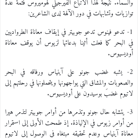
والسماء. نتيجة لهذا الاتباع الفيرجيلي لهوميروس فثمة عدة
توازيات وتشابهات في دور الآلهة لدى الشاعرين:
1- تدعو فينوس تدعو جوبيتر في إيقاف معاناة الطرواديين
في البحر كما فعلت أثينا بدعائها لزيوس أن يوقف معاناة
أوديسيوس.
2- يشبه غضب جونو على آينياس ورفاقه في البحر
والصعوبات والمشاق التي يواجهونها ويتحملونها في رحلتهم إلى
لاتيوم غضبَ بوسيدون على أوديسيوس.
3- يتشابه حال جونو وتذمرها من أوامر جوبيتر لتذمر هيرا
من أوامر زيوس في الإلياذة. إذ طمحت الأولى إلى استمرار
معاناة آينياس وعدم تحقيقه مبتغاه في الوصول إلى لاتيوم