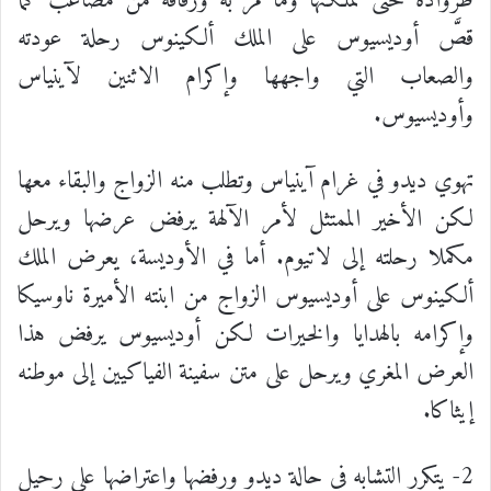
طروادة حتى مملكتها وما مرَّ به ورفاقه من مصاعب كما
قصَّ أوديسيوس على الملك ألكينوس رحلة عودته
والصعاب التي واجهها وإكرام الاثنين لآينياس
وأوديسيوس.
تهوي ديدو في غرام آينياس وتطلب منه الزواج والبقاء معها
لكن الأخير الممتثل لأمر الآلهة يرفض عرضها ويرحل
مكملا رحلته إلى لاتيوم. أما في الأوديسة، يعرض الملك
ألكينوس على أوديسيوس الزواج من ابنته الأميرة ناوسيكا
وإكرامه بالهدايا والخيرات لكن أوديسيوس يرفض هذا
العرض المغري ويرحل على متن سفينة الفياكيين إلى موطنه
إيثاكا.
2- يتكرر التشابه في حالة ديدو ورفضها واعتراضها على رحيل