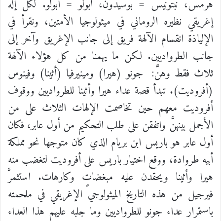
هرمس، نبتونيس = بوسيدون، أبولو = أبولو. لكل إله
إغريقي نظيره الروماني في ميثولوجيا الأمتين، ونقرأ في
الإلياذة انقسام الآلهة فريق إلى جانب الإغريق وآخر إلى
جانب الطرواديين. لكن ما يهمنا من كل هؤلاء الآلهة
ثلاث فقط وهنَّ:
جونو (هيرا) ومينيرفيا (أثينا) وفينوس
(أفروديت). تبدأ قصة عداء هيرا وأثينا للطرواديين ووقوف
أفروديت معهم حين تخاصمت الإلهات الثلاث على من
الأجمل بينهنَّ واتفقن على طلب التحكيم من أول عابر، فكان
أول عابر هو باريس ابن بريام الذي كان متوجها نحو مملكة
أبيه طروادة، ووقع اختيار باريس على أفروديت لتغضب منه
هيرا وأثينا ويحقدن عليه مبغضاتٍ وكارهات. استثمرَّ
فيرجيل من هذه التاريخ الميثولوجي الإغريقي في ملحمته
باستمرار عداء جونو للطرواديين وما جلبه عليهم هذا العداء