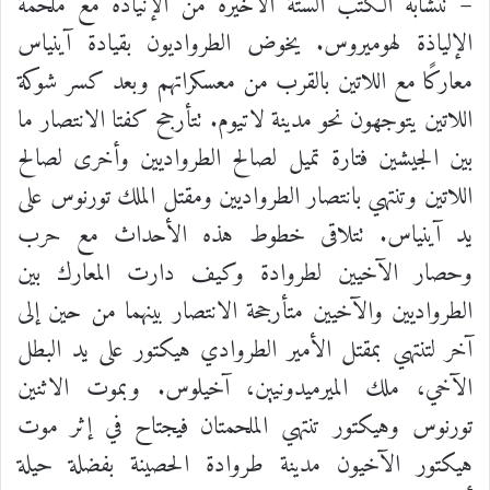
– تتشابه الكتب الستة الأخيرة من الإنيادة مع ملحمة
الإلياذة لهوميروس. يخوض الطرواديون بقيادة آينياس
معاركًا مع اللاتين بالقرب من معسكراتهم وبعد كسر شوكة
اللاتين يتوجهون نحو مدينة لاتيوم. تتأرجح كفتا الانتصار ما
بين الجيشين فتارة تميل لصالح الطرواديين وأخرى لصالح
اللاتين وتنتهي بانتصار الطرواديين ومقتل الملك تورنوس على
يد آينياس. تتلاقى خطوط هذه الأحداث مع حرب
وحصار الآخيين لطروادة وكيف دارت المعارك بين
الطرواديين والآخيين متأرجحة الانتصار بينهما من حين إلى
آخر لتنتهي بمقتل الأمير الطروادي هيكتور على يد البطل
الآخي، ملك الميرميدونيين، آخيلوس. وبموت الاثنين
تورنوس وهيكتور تنتهي الملحمتان فيجتاح في إثر موت
هيكتور الآخيون مدينة طروادة الحصينة بفضلة حيلة