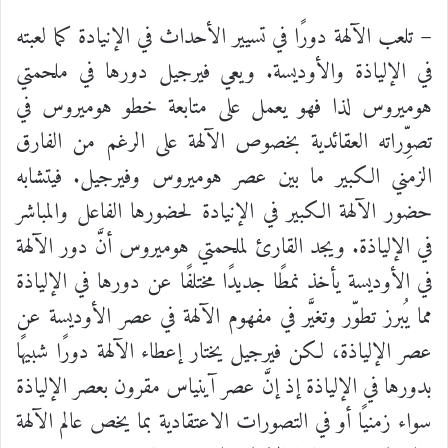
– تلعب الآلهة دورًا في تسيير الأحداث في الإنيادة كما لعبته
في الإلياذة والأوديسة. ويعي فيرجيل دورها في ملحمتي
هوميروس لذا فهو يعمل على متابعة خطو هوميروس في
تصوِّراته العقائدية بخصوص الآلهة على الرغم من الفارق
الزمني الكبير ما بين عصر هوميروس وفيرجيل. فيتشابه
حضور الآلهة الكبير في الإنيادة لحضورها الفاعل والمباشر
في الإلياذة. ويجد القارئ لملحمتي هوميروس أنَّ دور الآلهة
في الأوديسة يأخذ نمطًا جديدًا مختلفًا عن دورها في الإلياذة
مما يُبرز تطوّر وتغيَّر في مفهوم الآلهة في عصر الأوديسة عن
عصر الإلياذة، لكن فيرجيل يختار إعطاء الآلهة دورًا شبيهًا
بدورها في الإلياذة إذ إنَّ عصر آينياس مقرون بعصر الإلياذة
سواء زمنيًا أو في التصورات الاعتقادية بما يخص عالم الآلهة