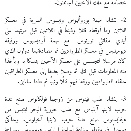
خصامه مع ملك الآخيين أجاممنون.
2- تتشابه مهمة يوروأليوس ونيسوس السرية في معسكر
اللاتين وما أوقعاه قتلا وذبحًا في اللاتيين قبل موتهما على
أيدي مقاتلي تورنوس- مع مهمة أوديسيوس ورفيقه
ديوميديس في معسكر الطرواديين ثم مصادفتهما دولون الذي
كان مرسلا لتجسس على معسكر الآخيين ليمسكا به ويأخذا
منه المعلومات قبل قتله ثم وصلا بعدها إلى معسكر الطراقيين
حلفاء الطرواديين ووقعا فيهم قتلًا ونهبًا ثم عادا سالمين.
3- يتشابه طلب فينوس من زوجها فولكانوس صنع عدة
حرب لابنها آينياس مع طلب حورية البحر ثيتيس من
هيفايستوس صنع عدة حرب لابنها آخيلوس. وحاكى
فيرجيلُ في مقطع صناعة أسلحة آينياس هوميروسَ وصناعة