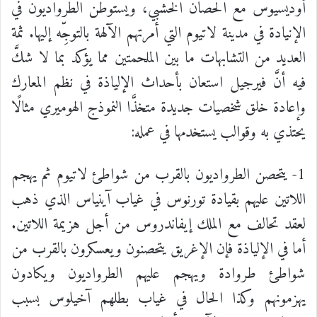
أوديسيوس مع الحصان الخشبي، ويستوطن الطرواديون في
الإنيادة في مدينة لاتيوم التي أمرتهم الآلهة بالتوجِّه إليها. ثمة
العديد من التشابهات ما بين الملحمتين مما يؤكد بما لا شكَّ
فيه أنَّ فيرجيل استعان بأحداث الإلياذة في نظم المعارك
وإعادة خلق شخصيات جديدة متخذَّا النموذج الهوميري مثالًا
يحتذي به وقوالب يستخدمها في عمله:
1- يتحصن الطرواديون بالقرب من شواطئ لاتيوم ثم يهجم
اللاتين عليهم بقيادة تورنوس في غياب آينياس الذي ذهب
لعقد تحالف مع الملك إيفاندروس من أجل هزيمة اللاتين.
أما في الإلياذة فإن الإغريق يتحصنون ويعسكرون بالقرب من
شواطئ طروادة ويهجم عليهم الطرواديون ويكادون
يهزمونهم وكذا الحال في غياب بطلهم آخيلوس بسبب