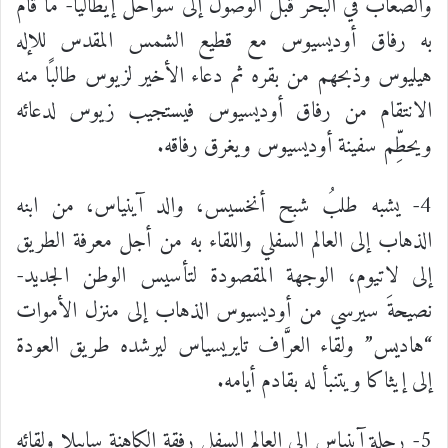
والصعاب في البحر قبل الوصول إلى سواحل إيطاليا- ما قام
به رفاق أوديسيوس مع قطيع الشمس المقدس للإله
هيليوس وذبحهم من بقره ثم دعاء الأخير لزيوس طالبًا منه
الانتقام من رفاق أوديسيوس فيستجيب زيوس لدعائه
ويحطِّم سفينة أوديسيوس ويغرق رفاقه.
4- يشبه طلبُ شبح أنخسيس، والد آينياس، من ابنه
الذهاب إلى العالم السفلي واللقاء به من أجل معرفة الطريق
إلى لاتيوم، الوجهة المقصودة لتأسيس الوطن الجديد-
نصيحةَ سيرسي من أوديسيوس الذهاب إلى منزل الأموات
“هاديس” ولقاء العرَّاف تايريسياس ليرشده طريق العودة
إلى إيثاكا ويتنبأ له بقادم أيامه.
5- رحلة آينياس إلى العالم السفلي رفقة الكاهنة سابيلا ولقائه