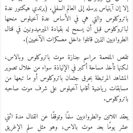
إلا إن آينياس يرسله إلى العالم السفلي. (يرتدي هيكتور عدة
باتروكلوس والتي هي في الأساس عدة آخيلوس منحها
لباتروكلوس قبل أن يسمح له بقيادة الميرميدونيين في قتال
الطرواديين الذين قاتلوا داخل معسكرات الآخيين).
تقص الملحمة مراسم جنازة موت باتروكلوس وبالاس،
لكنها تأخذ مساحة أكبر في الإلياذة سواء من خلال تصوير
المشاهد المرتبطة بحرق جثمان باتروكلوس أو ما تبعها من
مسابقات رياضية أقامها آخيلوس على شرف موت صاحبه
باتروكلوس.
يعقد اللاتين والطرواديين سلمًا وتوقفًا عن القتال مدة اثني
عشر يومًا بعد موت بالاس، وهو مثل سلم الإغريق