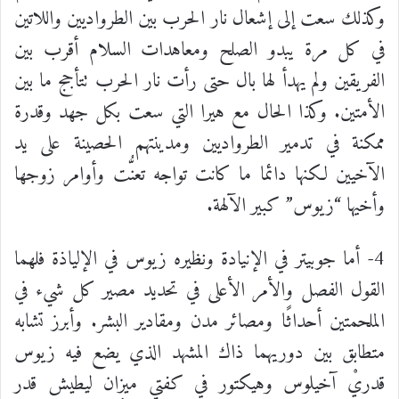
وكذلك سعت إلى إشعال نار الحرب بين الطرواديين واللاتين
في كل مرة يبدو الصلح ومعاهدات السلام أقرب بين
الفريقين ولم يهدأ لها بال حتى رأت نار الحرب تتأجج ما بين
الأمتين. وكذا الحال مع هيرا التي سعت بكل جهد وقدرة
ممكنة في تدمير الطرواديين ومدينتهم الحصينة على يد
الآخيين لكنها دائما ما كانت تواجه تعنُّت وأوامر زوجها
وأخيها “زيوس” كبير الآلهة.
4- أما جوبيتر في الإنيادة ونظيره زيوس في الإلياذة فلهما
القول الفصل والأمر الأعلى في تحديد مصير كل شيء في
الملحمتين أحداثًا ومصائر مدن ومقادير البشر. وأبرز تشابه
متطابق بين دوريهما ذاك المشهد الذي يضع فيه زيوس
قدريْ آخيلوس وهيكتور في كفتي ميزان ليطيش قدر