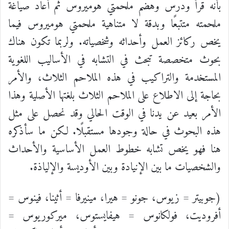
بأنَّه قرأ ودرس وهضم ملحمتي هوميروس ثم أعاد صياغة
ملحمته متتبعًا وبدقة لا متناهية ملحمتي هوميروس فيما
يخص ركائز العمل وأحداثه وشخصياته. ولربما تكون هناك
بحوث متخصصة تبحث في التشابه في الأساليب اللغوية
المستخدمة والتراكيب في هذه الملاحم الثلاث، والأمر
بحاجة إلى الاطلاع على الملاحم الثلاث بلغتها الأصلية وهذا
الأمر بعيد عن يدنا في الوقت الحالي وقد نحصل على مثل
هذه البحوث في حالة وجودها مستقبلًا. لكن ما سأذكره
هنا فهو يخص تشابه خطوط العمل الأساسية والأحداث
والشخصيات ما بين الإنيادة وبين الأوديسة والإلياذة.
(جوبيتر = زيوس
،
جونو = هيرا، مينيرفا = أثينا، فينوس =
أفروديت
،
فولكانوس = هيفايستوس، ميركوريوس =