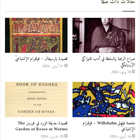
مقالات ذات صلة
صراع الرغبة والسلطة في أدب تانيزاكي
قصيدة بارسيفال – فولفرام الإشنباخيّ
الإيروتيكي
27 أبريل، 2026
30 يونيو، 2026
ملحمة فيلهلم Willehalm – فولفرام
قصيدة حديقة الورد في فورمز The
الإشنباخيّ
Garden of Roses at Worms
16 أبريل، 2026
20 مارس، 2026