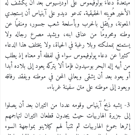
مبتعدةً دعاءَ بولوفيموس على أوديسيوس بعد أن يكشف له
الأخير هُويته الحقيقية. تدعو
ديدو على آينياس أن يستجدي
المعونة، ويُثقل بالحرب وبأسلحة شعب جسور، ومنفيًا عن
وطنه ومحرومًا من عناق ابنه، ويشهد مصرع رجاله ولا
يستمتع بمملكته وبلا رغبة في الحياة، ولا يختلف هذا الدعاء
كثيرا عن دعاء پولوفيموس سواء في لفظه أو معناه إذ يطلب
من أبيه إله البحر بوسيدون فإما ألا يتركه يعود إلى بلاده أبدا
أو يعود بعد أن يشقى ويعاني المحن في موطنه ويفقد رفاقه
ويعود إلى موطنه على متن سفينة غرباء.
3- يشبه ذبحُ آينياس وقومه عددا من الثيران بعد أن يصلوا
إلى جزيرة الهاربيات حيث يجدون قطعان الثيران لتهاجمهم
إثرها جموع الهاربيات ثم تتنبأ لهم كيلاينو بمواجهة السوء