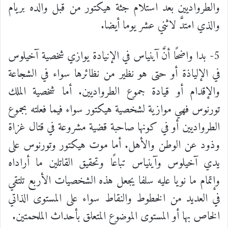
والطرواديين بعد استلام جثة هيكتور من قبل والده بريام
والذي امتدَّ لاثني عشر يوما أيضا.
5- بدا واضحًا أنَّ آينياس في الإنيادة يوازي شخصية آخيلوس
في الإلياذة أو حتى هو نظير من نظائرها سواء في الشجاعة
والإقدام أو قيادة جموع الطرواديين. أما شخصية الملك
تورنوس فهي موازية لشخصية هيكتور سواء فيما فعلته بجموع
الطرواديين أو في كونها صاحبة قضية مشروعة في قتال غزاة
وذود عن الوطن والأهل. أما موت هيكتور وتورنوس على
يدي آخيلوس وآينياس تباعًا وتحقيق القاتلين ما أراداه
وإتمام ما نويا عليه سلفا يجعل هذه الشخصيات الأربع تلتقي
في العديد من الخطوط والنقاط سواء على المستوى الذاتي
الخاص بها أو المستوى الموضوع المتعلق بأحداث الملحمتين.