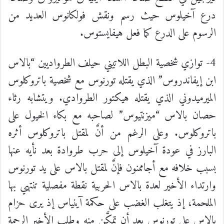
درع آخيلوس حيث رسم ونقش فولكانوس العديد من
الرسوم على الدرع كما فعل هيفايستوس.
4- توازي شخصية البطل اللاتيني حيلف الطرواديين “بالاس
ابن إيفاندروس” الذي يقتله تورنوس مع شخصية باتروكلوس
الميرميدوني الذي يقتله هيكتور الطروادي. ويتشابه رثاء
حصان بالاس “ميزنتيوس” لصاحبه مع بكاء الخيول على
باتروكلوس. وعلى الرغم من أنَّ لمقتل باتروكلوس أثره
البارز في عودة آخيلوس إلى حرب طروادة بعد نأيه عنها
بسبب خلافه مع أجاممنون فإنَّ لمقتل بالاس على يد تورنوس
وارتداء الأخير لعدة بالاس الحربية نقطة مفصلية تنتهي بها
الملحمة، إذ يتغلب الغضب على حكمة آينياس إذ يرى حزام
بالاس على تورنوس بعد أن تمكَّن منه وطلب الأخير الرحمة