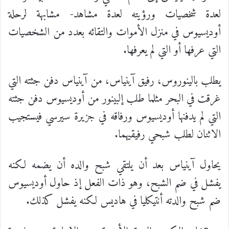
لعدة شخصيات ورؤيته لعدة مشاهد- مشابهة لرحلة
أوديسيوس في منزل الأموات والتقائه بعدد من الشخصيات
التي عرفها أو التي لم يعرفها.
يطلب بالينوروس، رفيق آينياس، من آينياس دفن جثته التي
غرقت في البحر مثلما طلب إلبينور من أوديسيوس دفن جثته
التي لم يدفنها أوديسيوس ورفاقه في جزيرة سيرسي فيستجيب
الاثنان لطلب شبحي رفيقيهما.
يحاول آينياس بعد أن يلتقي شبح والده أن يضمه لكنه
يفشل في ضم الشبح، وهو ذات الفعل إذ حاول أوديسيوس
ضم شبح والدته أنتيكليا في هاديس لكنه يفشل كذلك.