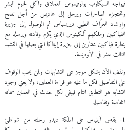
فيواجه السيكلوب بولوفيموس العملاق وآكلي لحوم البشر
وتحتجزه الساحرات ويرحل إلى هاديس من أجل نصح
وإرشاد العرَّاف الطيبي تايريسياس ثم الوصول إلى جزيرة
الفياكيين وملكهم ألكينوس الذي يكرم وفادته ويرسله مع
بحارة فياكيين مختارين إلى جزيرة إيثاكا التي يصلها في النشيد
الثالث عشر في الأوديسة.
ونقف الآن بشكل موجز على التشابهات ولمن يحب الوقوف
على التفاصيل فكل ما عليه هو قراءة العملين، ولا يعني وجود
التشابه هو التطابق التام فيبقى لكل حدث في العملين سماته
الخاصة وتفاصيله:
1- يقص آينياس على الملكة ديدو رحلته من شواطئ