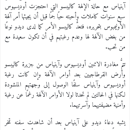
آينياس مع حالة الإلهة كاليبسو التي احتجزت أوديسيوس
سبع سنوات كاملات وأحبته حبًا جمًا قبل أن يجيئها أمر آلهة
الأوليمبوس بتحريره، فتعدُّ كاليبسو الأمر كما لدى ديدو نوعًا
من بغض الآلهة لها وعدم رغبتهم في أن تكون سعيدة مع
من تحب.
تتمُّ مغادرة الاثنين أوديسيوس وآينياس من جزيرة كاليبسو
وأرض القرطاجيين بعد أوامر الآلهة وإن كانت رغبة
أوديسيوس وآينياس سلفًا الوصول إلى وجهتهم المنشودة
لكنها في الحالتين لم تحدثا لولا الأوامر الآلهة رغمًا عن رغبة
وأمنية مضيفتيهما وآسرتيهما.
يشبه دعاءُ ديدو على آينياس بعد أن شاهدت سفنه تمخر