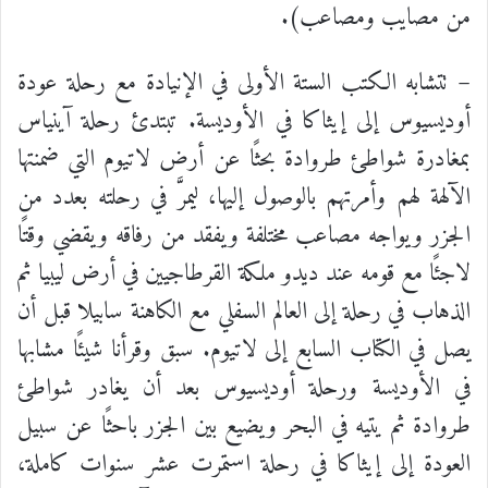
من مصايب ومصاعب).
– تتشابه الكتب الستة الأولى في الإنيادة مع رحلة عودة
أوديسيوس إلى إيثاكا في الأوديسة. تبتدئ رحلة آينياس
بمغادرة شواطئ طروادة بحثًا عن أرض لاتيوم التي ضمنتها
الآلهة لهم وأمرتهم بالوصول إليها، ليمرَّ في رحلته بعدد من
الجزر ويواجه مصاعب مختلفة ويفقد من رفاقه ويقضي وقتًا
لاجئًا مع قومه عند ديدو ملكة القرطاجيين في أرض ليبيا ثم
الذهاب في رحلة إلى العالم السفلي مع الكاهنة سابيلا قبل أن
يصل في الكتاب السابع إلى لاتيوم. سبق وقرأنا شيئًا مشابها
في الأوديسة ورحلة أوديسيوس بعد أن يغادر شواطئ
طروادة ثم يتيه في البحر ويضيع بين الجزر باحثًا عن سبيل
العودة إلى إيثاكا في رحلة استمرت عشر سنوات كاملة،