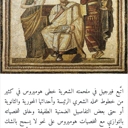
اتَّبع فيرجيل في ملحمته الشعرية خطى هوميروس في كثير
من خطوط عمله الشعري الرئيسة وأحداثها المحورية والثانوية
أو حتى بعض التفاصيل الضمنية الطفيفة وخلق شخصياته
بالتوازي مع شخصيات هوميروس على نحو لا يسمح بالشك