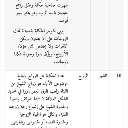
ظهرت صاحبة حكمة وعقل راجح
متخيلا نفسه الرب وهو يختبر صبر
أيوب.
– ينهي تشوسر الحكاية بقصيدة تحث
الزوجات على ألا يصبرن ويكن
كالنمرات ولا يخضعن لمثل هؤلاء
الأزواج. ويؤكد ندرة وجودة هكذا
زوجات.
10
التاجر
الزواج
– هذه الحكاية عن الزواج وتعالج
موضوعين الأول هو زواج الشيخ من
الفتاة ولعب فارق العمر دورا في تحديد
الشكل العلاقة لا سيما الفراش والغيرة
ومقدرة الشيخ على إشباع رغبة زوجته
الفتية. والثاني هو الخياة الزوجية
ومقدرة النساء أو مقدرتهن وفطرتهن