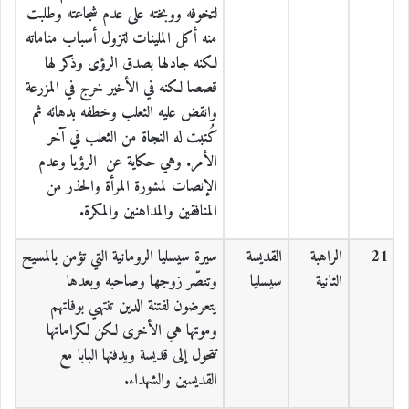
لتخوفه ووبخته على عدم شجاعته وطلبت
منه أكل الملينات لتزول أسباب مناماته
لكنه جادلها بصدق الرؤى وذكر لها
قصصا لكنه في الأخير خرج في المزرعة
وانقض عليه الثعلب وخطفه بدهائه ثم
كُتبت له النجاة من الثعلب في آخر
الأمر. وهي حكاية عن
الرؤيا وعدم
الإنصات لمشورة المرأة والحذر من
المنافقين والمداهنين والمكرة.
21
الراهبة
القديسة
سيرة سيسليا الرومانية التي تؤمن بالمسيح
الثانية
سيسليا
وتنصّر زوجها وصاحبه وبعدها
يتعرضون لفتنة الدين تنتهي بوفاتهم
وموتها هي الأخرى لكن لكراماتها
تتحول إلى قديسة ويدفنها البابا مع
القديسين والشهداء.