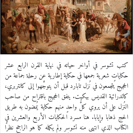
كتب تشوسر في أواخر حياته في نهاية القرن الرابع عشر
حكاياتٍ شعرية جمعها في حكاية إطارية عن رحلة جماعة من
الحجيج يتجمعون في نُزل تابارد قبل أن يتوجَّهوا إلى كانتربري،
كاتدرائية القديس بيكيت. يتفق الحجيج باقتراح من صاحب
النُزل على أن يروي كلُّ واحدٍ منهم حكاية يُمضون به طريق
الحج ذهابا وإيابا. هنا مسرد الحكايات الأربع والعشرين في
الكتاب الذي انتهى منه تشوسر ولم يكمله كما هو الراجح نظرًا