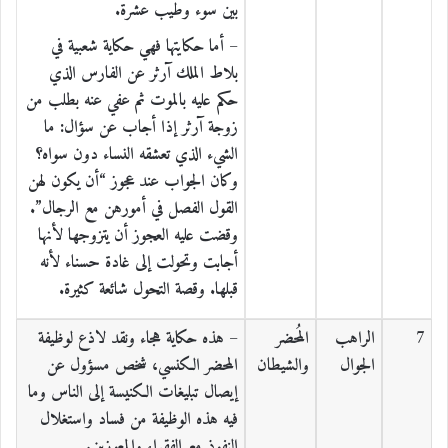
بين سوء وطيب عشرة.
– أما حكايتها فهي حكاية شعبية في
بلاط الملك آرثر عن الفارس الذي
حكم عليه بالموت ثم عفي عنه بطلب من
زوجة آرثر إذا أجاب عن سؤال: ما
الشيء الذي تعشقه النساء دون سواه؟
وكان الجواب عند عجوز “أن يكون لهن
القول الفصل في أمورهن مع الرجال”.
وقضت عليه العجوز أن يتزوجها لأنها
أجابت وتحولت إلى غادة حسناء لأنه
قبلها. وقصة التحول شائعة كثيرة.
7
الراهب
المُحضر
– هذه حكاية هجاء ونقد لاذع لوظيفة
الجوال
والشيطان
المحضر الكنسي، شخص مسؤول عن
إيصال تبليغات الكنيسة إلى الناس وما
فيه هذه الوظيفة من فساد واستغلال
النفوذ مع الفقراء والمعوزين.