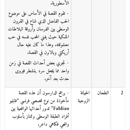
الأسطورية.
– تقوم القصة في الأساس على موضوع
الحب الفاضل الذي شاع في القرون
الوسطى بين الفرسان وأروقة البلاطات
الملكية حيث يفني المحب نفسه في حب
معشوقته. وهذا ما كان عليه حال
أريكتي وبالاون في القصة.
– تجري بعض أحداث القصة في زمن
واحد مما يجعل سرد ينشطر فيروى
حدث بعد آخر.
2
الطحان
الخيانة
– يرجح الدارسون أن هذه القصة
الزوجية
مأخوذة من نوع قصصي فرنسي “فابليو
Fabliau” تدور أحداثها الواقعية بين
أفراد الطبقة الوسطى وتمتاز بأسلوب
واقعي فكاهي داعر.