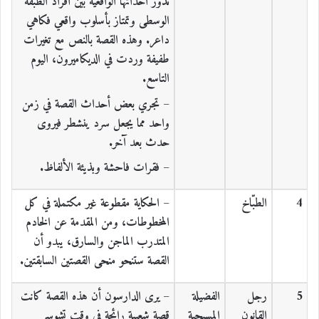
تدور أحداثها الواقعية بين أفراد الطبقة
الوسطى وتمتاز بأسلوب واقعي فكاهي
داعر. وهذه القصة بالنص مع تغيرات
طفيفة وردت في الديكاميرون، اليوم
التاسع.
– تجري بعض أحداث القصة في زمن
واحد مما يجعل سرد ينشطر فيروى
حدث بعد آخر.
– فقرات فاحشة وبذيئة الألفاظ.
4
الطبّاخ
– الحكاية مقطوعة غير مكتملة في كل
المخطوطات، ومن المقدمة عن الخادم
المتدرب الماجن والسارق، يبدو أن
القصة ستنحو منحى القصتين السابقتين.
5
رجل
الفضيلة
– يرى الدارسون أن هذه القصة كانت
القانون
المسيحية
قصة شعبية رائجة في وقت تشوسر