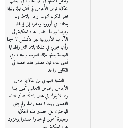
وتكمن أهميتها في أنها متأثرة في الغالب
بحكاية فرس الأبنوس في ألف ليلة وليلة
نظرا لكون تشوسر رجل بلاط وله
بعثات في أوروبا وسفره إلى إيطاليا
وفرنسا وربما انتقلت هذه الحكاية إلى
الآداب الأوروبية عبر الأندلس لا سيما
وأنها تجري في مملكة بلاد التتر والهدايا
العجيبة يبعثها ملك العرب والهند، وفي
أدنى حال فإن مصدر هذه القصة في
الكتابين واحد.
– التشابه البنيوي بين حكايتي فرس
الأبنوس والفرس النحاسي كبير جدا
ومما لا يترك لي مجال للشك بشأن تشابه
القصتين ووحدة مصدرهما. ولم يتفق
الباحثون على مصدر هذه الحكاية
وبعبارة أخرى لم يجدوا مصدرا يوعزون
هذه الحكاية إليه.