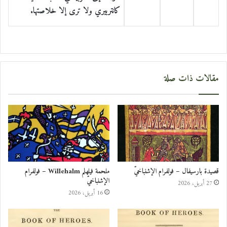
كانتربيري ولا ترى إلا خلاصتها.
مقالات ذات صلة
قصيدة بارسيفال – فولفرام الإشنباخيّ
ملحمة فيلهلم Willehalm – فولفرام
الإشنباخيّ
27 أبريل، 2026
16 أبريل، 2026