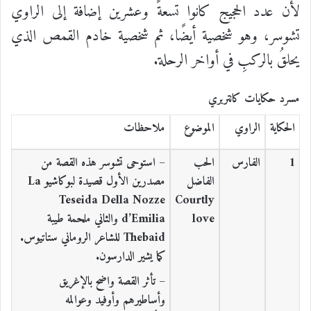
لأن عدد الحجيج كانوا تسعةً وعشرين إضافة إلى الراوي
تشوسر، وهو شخصية أيضًا، ثم شخصية خادم القمص الذي
يحلقُ بالركبِ في أواخر الرحلة.
مسرد حكايات كانتربري
الحكاية
الراوي
الموضوع
ملاحظات
1
الفارس
الحب
– استوحى تشوسر هذه القصة من
الفاضل
مصدرين الأول قصيدة لبوكاشيو La
Teseida Della Nozze
Courtly
love
d’Emilia والثاني ملحمة طيبة
Thebaid للشاعر الروماني ستاتيوس.
كما يشير الدارسون.
– تأثر القصة واضح بالإغريق
وأساطيرهم وأوفيد وعوالمه