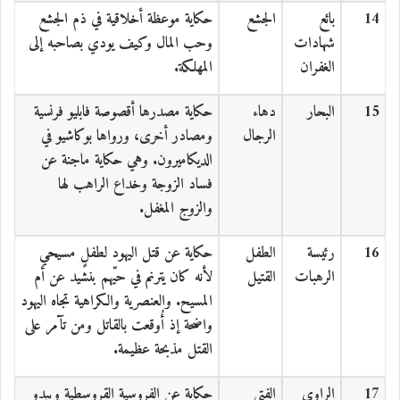
14
بائع
الجشع
حكاية موعظة أخلاقية في ذم الجشع
شهادات
وحب المال وكيف يودي بصاحبه إلى
الغفران
المهلكة.
15
البحار
دهاء
حكاية مصدرها أقصوصة فابليو فرنسية
الرجال
ومصادر أخرى، ورواها بوكاشيو في
الديكاميرون. وهي حكاية ماجنة عن
فساد الزوجة وخداع الراهب لها
والزوج المغفل.
16
رئيسة
الطفل
حكاية عن قتل اليهود لطفلٍ مسيحي
الرهبات
القتيل
لأنه كان يترنم في حيّهم بنشيد عن أم
المسيح. والعنصرية والكراهية تجاه اليهود
واضحة إذ أُوقعت بالقاتل ومن تآمر على
القتل مذبحة عظيمة.
17
الراوي
الفتى
حكاية عن الفروسية القروسطية ويبدو