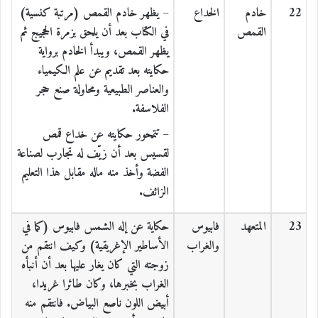
22
خادم
الخداع
– يظهر خادم القمص (مرتبة كنسية)
القمص
في الكتاب بعد أن يلحق بزمرة الحجيج ثم
يظهر القمص، ويبدأ الخادم برواية
حكايته بعد تقديم عن علم الكيمياء
والعناصر الطبيعية ومحاولة صنع حجر
الفلاسفة.
– تتمحور حكايته عن خداع قمص
لقسيس بعد أن زيّف له تجارب لصناعة
الفضة وأخذ منه ماله مقابل هذا التعليم
الزائف.
23
المتعهد
فابيوس
حكاية عن إله الشمس فابيوس (كما في
والغراب
الأساطير الإغريقية) وكيف انتقم من
زوجته التي كان يغار عليها بعد أن أنبأه
الغراب بخبرها، وكان طائرا غريدا،
أبيض اللون ناصع البياض. فانتقم منه