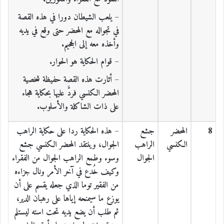
– يلعب الشيطان دورا في هذه القصة
في تجواله مع المحضر حتى وقع في يديه
وأخذه معه إلى الجحيم.
– قوام الحكاية هو الحوار.
– أثارت هذه القصة حفيظة شخصية
المحضر الكنسي فردَّ عليها بحكاية هجاء
على ذات الشاكلة والأسلوب.
8
المحضر
جشع
– هذه الحكاية ردا على حكاية الراهب
الكنسي
الراهب
الجوال، وينتقد المحضر الكنسي جشع
الجوال
وسوء وطمع الراهب الجوال من الفقراء
وكيف خُدع في آخر الأمر ونال جزاءه
من الفقير توما الذي جعله يقسم على أن
يوزع ما سيمنحه إياها على رهبان الدير،
ثم طلب أن يضع يديه تحت استه ليستلم