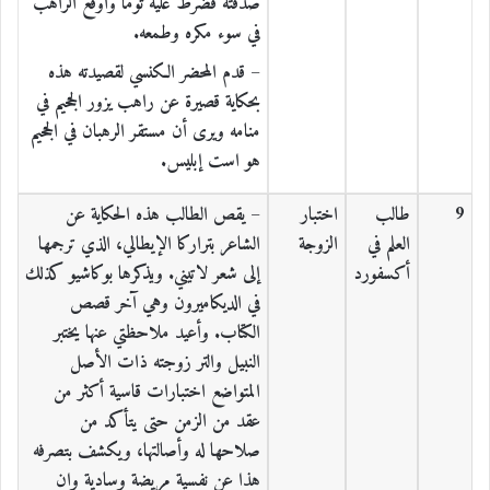
صدقته فضرط عليه توما وأوقع الراهب
في سوء مكره وطمعه.
– قدم المحضر الكنسي لقصيدته هذه
بحكاية قصيرة عن راهب يزور الجحيم في
منامه ويرى أن مستقر الرهبان في الجحيم
هو است إبليس.
9
طالب
اختبار
– يقص الطالب هذه الحكاية عن
العلم في
الزوجة
الشاعر بتراركا الإيطالي، الذي ترجمها
أكسفورد
إلى شعر لاتيني. ويذكرها بوكاشيو كذلك
في الديكاميرون وهي آخر قصص
الكتاب. وأعيد ملاحظتي عنها يختبر
النبيل والتر زوجته ذات الأصل
المتواضع اختبارات قاسية أكثر من
عقد من الزمن حتى يتأكد من
صلاحها له وأصالتها، ويكشف بتصرفه
هذا عن نفسية مريضة وسادية وإن