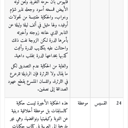
فابيوس بأن حرمه التغريد ولعن لونه
الأبيض فمسخه أسود وجعله نذير شؤم
وخراب. والحكاية مقتبسة من تحولات
أوفيد، ولها مثيل في ألف ليلة وليلة عن
التاجر الذي خانته زوجته وأخبرته
بأمرها الدرة لكن الزوجة نفت ذلك
واحتالت عليه بتكذيب الدرة وأثبت
كذبها بخداعها الدرة بمقلب داهية.
والغاية من الحكاية عدم التصديق لكل
ما يقال ولا الثرثرة فإن الرذيلة تترعرع
في الثرثرة. واللسان المتسرع يقطع عهود
الصداقة إلى نصفين.
24
القسيس
موعظة
هذه الحكاية الأخيرة ليست حكاية
كالسابقات بل موعظة أخلاقية دينية
عن التوبة وكيفيتها ونواقضها. وهي غير
مترجمة إلى العربية في كتاب حكايات