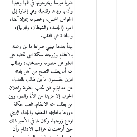
ضربا مبرحا ويجرحونها في فمها وعينها
وأذنها ويدها وقدمها، وهي إشارة إلى
الحواس الخمس، وخصومه بمنزلة أعداء
المرء (الجسد، والشيطان، والدنيا)،
والنافذة هي القلب.
يبدأ بعدها ميليبي صراعا ما بين رغبته
بالانتقام وزوجته حكمة التي تحضه على
العفو عن خصومه ومسامحتهم، وتطلب
منه أن يطلب النصح من أهل بلدته
الذين ينقسمون ما بين طالب بالعدول
عن معاقبتهم فلن تجلب العقوبة وإعلان
الحرب إلا مزيدا من الألم والسوء وبين
من يطلب منه الانتقام. تلعب حكمة
دورها بالمحاججة المنطقية والجدل الديني
لردع زوجها. وكان لها في الأخير ذلك
حين أوضحت له عواقب الانتقام وأن