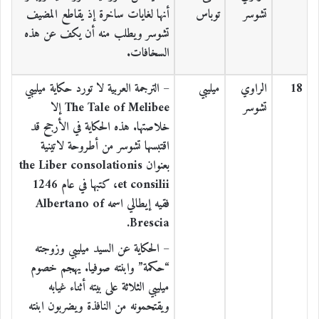
تشوسر
توباس
أنها لغايات ساخرة إذ يقاطع المضيف
تشوسر ويطلب منه أن يكف عن هذه
السخافات.
18
الراوي
ميليبي
– الترجمة العربية لا تورد حكاية ميليبي
تشوسر
The Tale of Melibee إلا
خلاصتها. هذه الحكاية في الأرجح قد
اقتبسها تشوسر من أطروحة لاتينية
بعنوان the Liber consolationis
et consilii، كتبها في عام 1246
فقيه إيطالي اسمه Albertano of
Brescia.
– الحكاية عن السيد ميليبي وزوجته
“حكمة” وابنته صوفيا. يهجم خصوم
ميليبي الثلاثة على بيته أثناء غيابه
ويقتحمونه من النافذة ويضربون ابنته