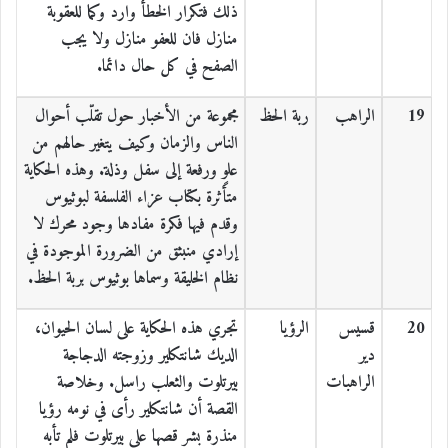
ذلك فتكرار الخطأ وارد وكما للعقوبة
منازل فان للعفو منازل ولا يجب
الصفح في كل حال دائما.
19
الراهب
ربة الحظ
مجموعة من الأخبار حول تقلّب أحوال
الناس والزمان وكيف يتغير حالهم من
علوٍ ورفعة إلى سفل وذلة. وهذه الحكاية
متأثرة بكتاب عزاء الفلسفة لبوثيوس
وقدم فيها فكرة مفادها وجود محرك لا
إرادي منبثق من الضرورة الموجودة في
نظام الخليقة وسماها بوثيوس بربة الحظ.
20
قسيس
الرؤيا
تجري هذه الحكاية على لسان الحيوان،
دير
الديك شانتكلير وزوجته الدجاجة
الراهبات
بيرتلوت والثعلب راسل. وخلاصة
القصة أن شانتكلير رأى في نومه رؤيا
منذرة بشر قصها على بيرتلوت فلم تأبه