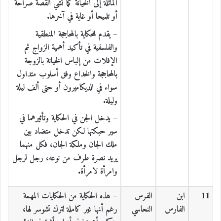
المائلة إلى الخيانة كما تشي القصة صراحة
أو تلميحا أو غاية في آخرها.
– يقدم للحكاية بالمحاججة المنطقية
والفلسفية في تأكيد أهمية الزواج ثم
الإفلات من إلباس الخيانة بالزوجة
بالمحاججة والخداع وفق أسلوب متداول
سواء في الديكاميرون أو حتى ألف ليلة
وليلة.
– يدخل الجن في الحكاية وتأثيرهما في
سير حبكتها لكن تدخل متضاد بين
ملك الجان وملكة الجان، فكل منهما
يريد نصرة طرف من نوعه، رجل لرجل
وامرأة لامرأة.
11
ابن
الفرس
– هذه الحكاية من الحكايات المهمة
الفارس
النحاسي
رغم أنها غير كاملة لترك تشوسر لها،