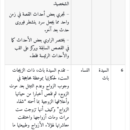
الشخصية.
– تجري بعض أحداث القصة في زمن
واحد مما يجعل سرد ينشطر فيروى
حدث بعد آخر.
– يختصر الراوي بعض الأحداث كما
في القصص السابقة ويركز على اللب
والأحداث الرئيسة فقط.
6
السيدة
النساء
– تقدم السيدة باث، ذات الزيجات
باث
الست، لحكايتها بموعظة محاججة في
وجوب الزواج وعدم التبتل بعد موت
الزوج، ثم تقص أخبارا من حياتها
وأخلاقها الزوجية بما أسمته “شقاء
الزواج” وكيف أنها تزوجت ست
مرات ومات أزواجها واختلفت
معاشرتها لهؤلاء الأزواج وطبيعتها ما