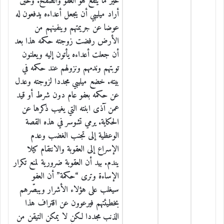
خير ما ينفع هو العفو والصفح. وحين
أراد ميليبي أن يجعل أعداءه يدفعون له
عوضا عن جريمتهم وينفينهم من
الأرض رفضت زوجته حكمه هذا بعد
أن جعلت أعداءه يأتون إليه ويعلنون
توبتهم وندمهم ونزولهم عند حكمه في
بيته. خضع ميليبي مجددا لزوجته وعدل
عن حكمه بعفو عام دون شرط أو قيد
عمن آذى ابنته التي يغيب ذكرها عن
الحكاية. يرمي تشوسر في هذه القصة
الوعظية إلى تجنب الغضب وعدم
الإسراع إلى العقوبة والانتقام كيلا
يندم. بيد أن العقوبة ضرورية لمنع تكرار
الإساءة وترى “حكمة” أن العفو
سيغلب على هؤلاء الأشرار ويبصّرهم
بخطيئتهم فيرعوون عن اقتراف هذا
الذنب مجددا لكن لا يمكن التيقن من