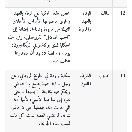
12
المالك
الوفاء
تحض هذه الحكاية على الوفاء بالعهد
بالعهد
وفحوى موضوعها الأساس الأخلاق
والمروءة
النبيلة من مروءة وشهامة، إضافة إلى
“الحب الفاضل” القروسطي، وترد هذه
الحكاية لدى بوكاشيو في الديكاميرون،
يوم ١٠، قصة ٥، بيد أن مصدرها
مختلف عليه.
13
الطبيب
الشرف
حكاية واردة في التاريخ الروماني، عن
الملعون
رجل له ابنة جميلة يطمع بها القاضي
ويحكم عليه بخديعة أن يسلمها له حتى
تعود إلى صاحبها الأصلي، لأنها أمته
التي هربت منه، فيقتلها حتى لا يدنس
شرفه. ثم تنتهي القصة بموت كل فاسق
تسبب بهذه الجريمة.