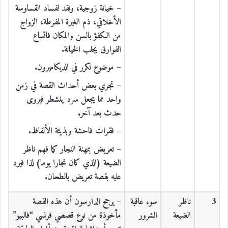
– خيانة زوجية، ونقد لفساد القساوسة
الأخلاقي، ذم الغيرة المفرطة، الزواج
من الكفؤ بالسن والمكان فاتساع
الفوارق يجلب الخيانة.
– موضوع تكرر في الديكاميرون.
– تجري بعض أحداث القصة في زمن
واحد مما يجعل سرد ينشطر فيروى
حدث بعد آخر.
– فقرات فاحشة وبذيئة الألفاظ.
– تعريض بمهنة النجار كما فهم ناظر
الضيعة (الذي كان نجارا يوما) لذا فيرد
عليه بقصة تعريض بالطحان.
3
ناظر
سوء عاقبة
– يرجح الدارسون أن هذه القصة
الضيعة
الشرور
مأخوذة من نوع قصصي فرنسي “فالبيو”