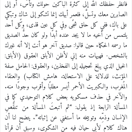
فانظر حفظك الله إلى كثرة الباكين حولك وتأسَّ، أو إلى
الصابرين معك وتسلَّ، فلعمر أبيك إنما تشكو إلى شاكٍ وتبكي
على باكٍ، ففي كل حلق شجًى وفي كل عين قذى، وكل أحد
يلتمس من أخيه ما لا يجد عنده أبدًا ولو كان حدُّ الصديق
ما رسمه الحكماء حين قالوا: صديق آخر هو أنت إلا أنه غيرك
بالشخص- فهيهات منه إني لأظن الأبلق العقوق (الأبلق:
الخيل الذي يبلغ تحجيله إلى الفخذين، والعقوق: الحامل صفة
المؤنث، للدلالة على الاستحالة. هامش الكتاب) والعنقاء
المُغرب، والكبريت الأحمر أيسر مطلبًا وأقرب وجودًا منه.
والآخر في حذف مسكويه بعض كلام التوحيدي كما في
المسألة الرابعة إذ يقول:
“ثم أتبعتَ المسألة من تنقُّصِ
الإنسان وذمِّه وتوبيخه ما أستغني عن إثباته”. يتضح لنا أن
هناك كلام لأبي حيان فيه من الشكوى، وسبق أن قرأنا