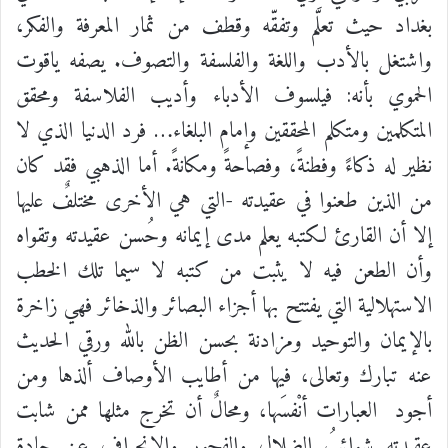
بغداد حيث تعلَّم وتفقّه وقطف من ثمار المعرفة والفكر،
واشتغل بالأدب واللغة والفلسفة والتصوف. يصفه ياقوت
الحموي بأنه: فيلسوف الأدباء وأديب الفلاسفة ومحقق
المتكلمين ومتكلم المحققين وإمام البلغاء… فرد الدنيا الذي لا
نظير له ذكاءً وفطنةً، وفصاحةً ومكانةً.
أما الذهبي فقد كان
من الذين طعنوا في عقيدته -التي هي الأخرى مختلفٌ عليها
إلا أن القارئ لكتبه يعلم مدى إيمانه وحُسن عقيدته وتقواه
وأن الطعن فيه لا يثبت من كتبه لا سيما تلك الخطب
الاستهلالية التي يفتتح بها أجزاء البصائر والذخائر فهي زاخرة
بالإيمان والتوحيد ومزادنة بحسن الظن بالله ورقي الحديث
عنه تبارك وتعالى، فيها من أطايب الأوصاف ألذها ومن
أجود
العبارات أنْفسَها، ومحالٌ أن تخرج مثلها ممن شابت
عقيدته شوائبُ الضلال والفجور والانحراف عن جادة