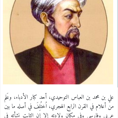
علي بن محمد بن العباس التوحيدي، أحد كبار الأدباء، وعَلم
من أعلام في القرن الرابع الهجري، اُختُلِفَ في أصله ما بين
عربي وفارسي وفي مكان ولادته إلا إن الثابت نشأته في