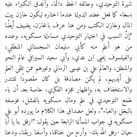
شهرة التوحيدي، وحالفه الحظ دائما، وأغدق الكبراء عليه
بسخاء كما فعل عضد الدولة عندما اختاره ليكون خازن بيت
المال وخازن الكتب ومن هنا عرف بالخازن. يضيف أيضًا
“إنَّ السبب في اختيار التوحيدي مساءلة مسكويه، وعنده
من هو أعلم منه كأبي سليمان السجستاني المنطقي،
والفيلسوف يحيى ابن عدي، وأبي سعيد السيرافي عالم النحو
والمنطق، والعالم علي بن عيسى الرماني وغيرهم ممن تلقى العلم
على أيديهم، لم يكن مصادفة بل كان مقصودًا للتندر
والاستخفاف به، وإظهار عجزه الفكري، خاصة بعد أن باء
طمع التوحيدي في علم ومال مسكويه بالفشل، فوصفه
بالبخل والغباء”.
ولعل مصداق هذا الكلام ما يورده أبو علي
مسكويه في جواب المسألة الرابعة حين يقول: “ارفق بنا يا أبا
حيان -رفق الله بك- وأرخ من خناقنا، وأسغنا ريقنا، ودعنا