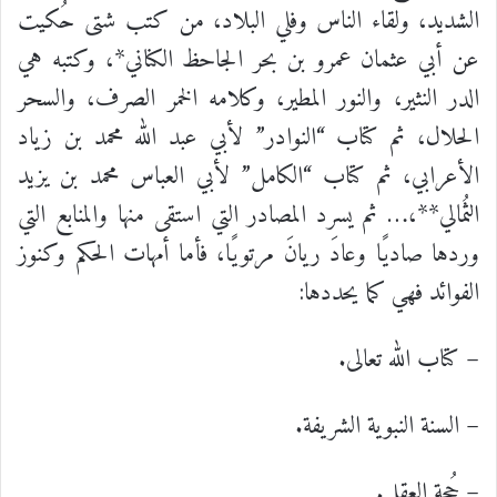
الشديد، ولقاء الناس وفلي البلاد، من كتب شتى حُكيت
عن أبي عثمان عمرو بن بحر الجاحظ الكناني*، وكتبه هي
الدر النثير، والنور المطير، وكلامه الخمر الصرف، والسحر
الحلال، ثم كتاب “النوادر” لأبي عبد الله محمد بن زياد
الأعرابي، ثم كتاب “الكامل” لأبي العباس محمد بن يزيد
الثُمالي**،…
ثم يسرد المصادر التي استقى منها والمنابع التي
وردها صاديًا وعادَ ريانَ مرتويًا، فأما أمهات الحكم وكنوز
الفوائد فهي كما يحددها:
– كتاب الله تعالى.
– السنة النبوية الشريفة.
– حُجة العقل.