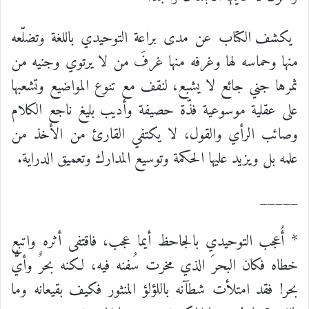
يكشف الكتاب عن مدى براعة التوحيدي باللغة وتضلّعه
منها وحماسه لها وغرفه منها غرفَ من لا يرتوي وجنيه من
ثمرها جني جائع لا يشبع، لنقف مع تنوع المواضيع وتشعبها
على عقلية موسوعية فذّة حصيفة وأديب بليغ ناجع الكلام
وصائب الرأي والقول، لا يكتفي القارئ من الأخذ من
علمه بل ويزيد عليها الحكمة وتوسيع المدارك وتعميق الدراية.
_____
* أُعجب التوحيدي بالجاحظ أيما عجب، فاقتفى أثره واتبع
خطاه فكان البحرَ الذي
مخرت سُفنه فيه، لكنه بحرٌ وأيُّ
بحر! فقد امتلأت شطآنه باللؤلؤ المنثور فكيف بقيعانه وما