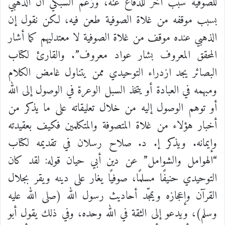
للصوفية سبب آخر للدفاع عنه، وزعم السبكي أن الذهبي
بسبب موقفه من غلاة الصوفية طعن فيه، لكن نقول إن
الذهبي عنده موقف من غلاة الصوفية لا معتدليهم كما أشار
المحقق المعروف بشار عواد معروف”.
والقارئ لكتاب
البصائر يجد ازدراء التوحيدي ممن يتناول غامض الكلام
ومبهمه في العبادة أو يتخذ السبل الوعرة في الوصول إلى الله
أو توهم الوصول إليه من خلال تعليقاته على ما يذكر من
أخبار هؤلاء من غلاة المتصوفة والمتكلمين فكيف بعقيدته
وإيمانه. ويذكر إ. د. صلاح رسلان في تقديمه لكتاب
“الهوامل والشوامل” عن دين أبي حيان قوله:
لقد كان
التوحيدي حنيفًا مسلمًا، صوفيًا يغار على دينه ويقر بجلال
القرآن وإعجازه ويمجّد أحاديث رسول الله (صلى الله عليه
وسلم)، ويدعو إلى الثقة في الله وحده، وفي ذلك يقول أبو