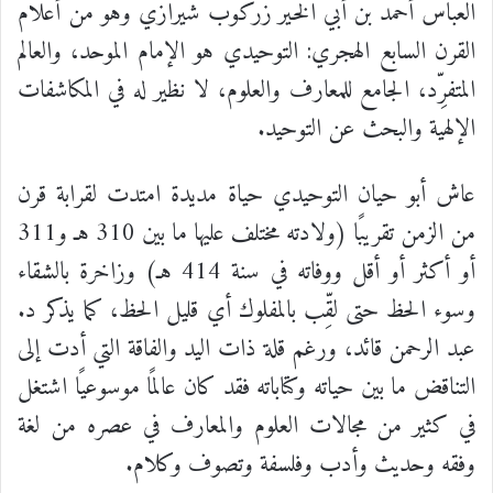
العباس أحمد بن أبي الخير زركوب شيرازي وهو من أعلام
القرن السابع الهجري:
التوحيدي هو الإمام الموحد، والعالم
المتفرِّد، الجامع للمعارف والعلوم، لا نظير له في المكاشفات
الإلهية والبحث عن التوحيد.
عاش أبو حيان التوحيدي حياة مديدة امتدت لقرابة قرن
من الزمن تقريبًا (ولادته مختلف عليها ما بين 310 هـ و311
أو أكثر أو أقل ووفاته في سنة 414 هـ) وزاخرة بالشقاء
وسوء الحظ حتى لقِّب بالمفلوك أي قليل الحظ، كما يذكر د.
عبد الرحمن قائد، ورغم قلة ذات اليد والفاقة التي أدت إلى
التناقض ما بين حياته وكتاباته فقد كان عالمًا موسوعيًا اشتغل
في كثير من مجالات العلوم والمعارف في عصره من لغة
وفقه وحديث وأدب وفلسفة وتصوف وكلام.