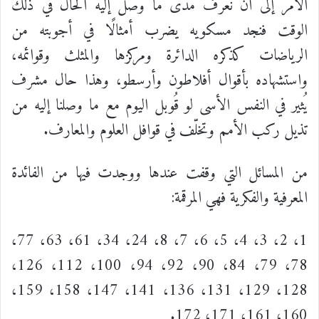
الأمر إلى أن نعرف مدى ما وصل إليه الحال في ذلك
الوقت فنجد مسكويه يضرب أمثالًا في أجوبته من
الرياضات كذكره الدائرة ومركزها والمثلث وقوائمه،
واستشهاده بأقوال أفلاطون وأرسطو، وهذا حال مشرف
يُثير في النفس الأسى لو قُوبل اليوم مع ما وصلنا إليه من
تذيل ركب الأمم وتخلّف في قوافل العلوم والمعارف.
من المسائل التي وقفت عندها ووجدت فيها من الفائدة
المعرفية والفكرية فهي المرقمة:
1، 2، 3، 4، 5، 6، 7، 8، 24، 34، 61، 63، 77،
78، 79، 84، 90، 92، 94، 100، 112، 126،
128، 129، 131، 136، 141، 147، 158، 159،
160، 161، 171، 172.