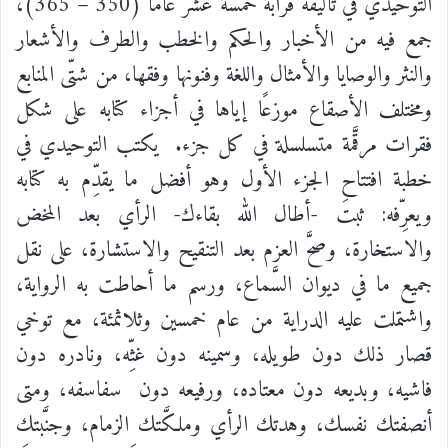
التوحيدي في تأليفه قرابة خمسة عشر عامًا (350 – 365)،
جمع فيه من الأخبار والحكم والخطب والطرف والأشعار
والنثر والوصايا والأمثال واللغة وفنونها وفقها، من شتّى المنابع
ومختلف الأصقاع موزعًا إياها في أجزاء كتابه على شكل
فقرات مرقَّمة متسلسلة في كل جزء.
يكتب التوحيدي في
خطبة افتتاح الجزء الأول وهو أفضل ما يقدِّم به كتابه
ويعرِّفه: ثبتَ -أطال الله بقاءك- الرأي بعد المخض
والاستخارة، وصحَّ العزم بعد التنقيح والاستشارة، على نقل
جميع ما في ديوان السَّماع، ورسم ما أحاطت به الرواية،
واشتملت عليه الدراية من عام خمسين وثلاثمئة، مع توخي
قصار ذلك دون طويله، وسمينه دون غثِّه، ونادره دون
فاشيه، وبديعه دون معتاده، ورفيعه دون
سفاسفه، ومتى
أنصفتك نفسك، وهدتك الرأي وملكَّتك الزمام، وجنَّبتك