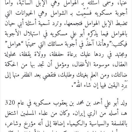
عنها، وسمّى أسئلته بـ الهوامل وهي الإبل السائبة، وأما
أجوبة مسكويه فسُمِّيت بـ الشوامل وهي الحيوانات التي
تضبط الإبل الهوامل فتجمعها. وترد تسمية أسئلة أبي حيان
بالهوامل فيما يذكره أبو علي مسكويه في استهلال الأجوبة
فيكتب:”وهأنذا آخذٌ في أجوبة مسائلك التي سميتَها “هوامل”
ومجتهد في ردها عليك برعاة حفظة، وولاة يقظة، محلولة
العقال، موسومة الأغفال، ومؤمل أن تجد بها من الحكمة
ضالتك، ومن العلم بغيتك وطلبك، فتقضي بعد الظفر منها إلى
بَرْدِ اليقين فيها إن شاء الله”.
ولد أبو علي أحمد بن محمد بن يعقوب مسكويه في عام 320
هـ، أصله من الري إيران. وكان من علماء المسلمين اشتغل
بالفلسفة والسياسية والكيمياء إضافة إلى أنه مؤرخ وشاعر،