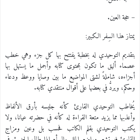
– حجة العين.
يمتاز هذا السِفر الكبير:
بتقديم التوحيدي له بخطبة يفتتح بها كل جزء وهي خطب
عصماء أليق ما تكون بمحتوى كتابه وأجمل ما يستهل بها
أجزاءه، شاملةً لشتى المواضيع ما بين وصايا ووعظ ودعاء
وحكم، ويردُّ في بعضها على أقوال منتقدي كتابه.
يُخاطب التوحيدي القارئ كأنه جليسه بأرق الألفاظ
وأعذبها مما يزيد متعة القراءة له كأنه في حضرته عيانا، ولا
يكتب التوحيدي بقلم الكاتب فحسب بل وعين ومزاج
القارئ فيستشعر مواضع الملل والسأم إذا طال الحديث في