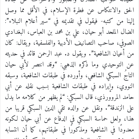
الحق والانتكاس عن فطرة الإسلام، في الأقل مما وصل
إلينا من كتبه- فيقول في تقديمه في “سير أعلام النبلاء”:
الضال الملحد أبو حيان، علي بن محمد بن العباس، البغدادي
الصوفي، صاحب التصانيف الأدبية والفلسفية، ويقال: كان
من أعيان الشافعية”. ويقول د. عبد الرحمن قائد في حديثه
عن التوحيدي وما ذكره الذهبي: “وقد انتصر لأبي حيان
التاجُ السبكي الشافعي، وأورده في طبقات الشافعية، وسبقه
النووي، وإيراده في طبقات الشافعية بسبب نقله عن أبي
حامد المروورذي، قال السبكي: “لم يظهر من كلامه ما يدل
على الزندقة”. ونقل عن والده تقي الدين السبكي قريبا من
هذا، ولعل حماسة السبكي في الدفاع عن أبي حيان لكونه
معدودًا في الشافعية ومذكورًا في طبقاتهم، كما أن انتسابه