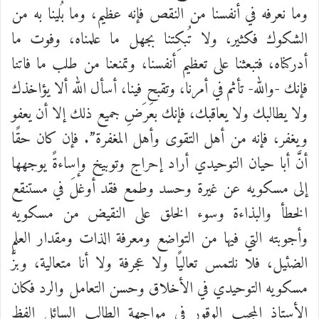
وما نعرفه في أنفسنا من النقص فإنه عظيم، وما بُلينا به من
الشكوك فكثير، ولا تُبكِتنا بجهل ما علمناه، وفوت ما
أدركناه، فتبعثنا على تعظيم أنفسنا، وتمنعنا من طلب ما فاتنا
فإنك -والله- تأثم في أمرنا، وتقبح فينا، أسأل الله ألا يؤاخذك
ولا يطالبك ولا يعاقبك، فإنك بعَرَضِ جميع ذلك إلا أن يعفو
ويغفر، فإنه من أهل التقوى وأهل المغفرة”. فإن كان حقًا
أنَّ أبا حيان التوحيدي أراد إحراج وتوبيخ وإساءةً يوجهها
إلى مسكويه عن غيرة وحسد وطمع فقد أوغلَ في مستنقع
الخطأ والبذاءة وسوء الخلق على النقيض من مسكويه
وأجوبته التي فيها من التواضع ومعرفة الذات ومقدار العلم
الضئيل، فلا نلتمس تعاليًا ولا عجرفة ولا أنا متعالية، وبزَّ
مسكويه التوحيدي في الأخلاق وحسن التعامل والرد فكان
الأستاذ المجيب الوقور في مواجهة الطالب السائل الفظ