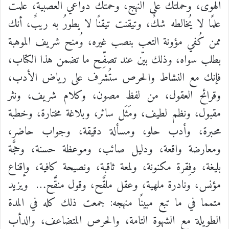
الهوى، وحملتك على النهج، وحمتك دواعيَ العصبية، علمتَ
علمًا لا يُخالطه شكٌ، وتيقنت تيقنًا لا يطورُ به ريبٌ، أنك
ممن كُفي مؤونة التعب بنصب غيره، وُمنح شريف الموهبة
بطلب سواه، وذلك بيّن عند تصفِّح ما تضمن هذا الكتاب،
فإنك مع النشاط والحرص ستُشرف على رياض الأدب،
وقرائح العقول، من لفظ مصون، وكلام شريف، ونثر
مقبول، ونظم لطيف، ومَثَل سائر، وبلاغة مختارة، وخطبة
محبرة، وأدب حلو، ومسألة دقيقة، وجواب حاضر،
ومعارضة واقعة، ودليل صائب، وموعظة حسنة، وحجَّة
بليغة، وفِقرة مكنونة، ولمعة ثاقبة، ونصيحة كافية، وإقناع
مؤنس، ونادرة ملهية، وعقل ملقَّح، وقول منقَّح…
ويزيد
متمما في ما تبع مبينًا منهجه:
جمعت ذلك كله في المدة
الطويلة مع الشهوة التامة، والحرص المتضاعف، والدأب