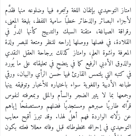
امتاز التوحيدي بإتقان اللغة وتبحره فيها وضلوعه منها فقدَّم
لأجزاء البصائر والذخائر خطبًا سامية اللفظ، بليغة المعنى،
رقراقة الصياغة، متقنة السبك والتدبيج كأنها الدرُّ في
القلادة، في فصلها ووصلها إراحه للنظر ومتعة للبصر ولذة
المعرفة ونشوة العلم، وامتاز كذلك برجاحة العقل النقدي
والذوق الأدبي الرفيع كما في يتضح في تعليقاته على ما يُورد
في كتبه التي يلتمس القارئ فيها حُسن الرأي والبيان، ورقي
طباعه الأدبية واللغوية سواء باختياره للأخبار وتوفيقه بينها
وجمعها بما لا يثير الضجر والسأم والملل وبمعرفته لنفوس
قرَّائه طاريًا صبرهم ومستجديًا فضلهم ومستصفحًا إياهم
عن زلَّاته الواردة فهم أهلٌ لهذا. وقد تبرز أقبح معايب
التوحيدي في إحراقه مخطوطاته قبل وفاته معللا فعلته بكون