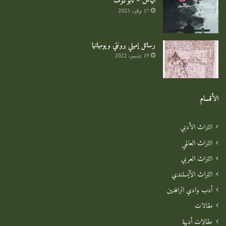
اليأس – نابوكوف
17 نوفمبر، 2025
رسائل إميلي برونتي ويومياتها
19 ديسمبر، 2022
الأقسام
التراث الأدبي
التراث العالمي
التراث العربي
التراث الآيسلندي
أدب وادي الرافدين
مقالات
مقالات أدبية