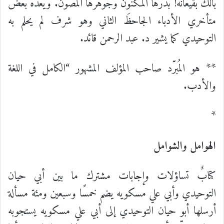
بالك بقيعانه! بدرها المكنون وجوهرها المصون. ويعده بعض
متأخري الأدباء الجاحظَ الثاني وهو شرف لم يحلم به
التوحيدي كما يشير د. عبد الرحمن قائد.
** هو المُبرّد صاحب المؤلف المشهور “الكامل في اللغة
والأدب.
*
الهوامل والشوامل
كتابٌ تساؤلات وإجابات مشترك ما بين أبي حيان
التوحيدي وأبي علي مسكويه يضم خمسًا وسبعين ومئة مسألة
أرسلها أبو حيان التوحيدي إلى أبي علي مسكويه يستجوبه