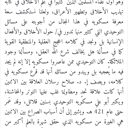
وهو أول علماء المسلمين الذين كتبوا في علم الأخلاق في كتابه
تهذيب الأخلاق وتطهير الأعراق، ولعلنا نستكشف سعة
معرفة مسكويه في هذا المجال من أجوبته على مسائل
التوحيدي التي كثير منها تدور في/ حول الأخلاق والأفعال
الإنسانية بل ونجد في كلامه الحجج العقلية والمنطقية القوية
كما في مسألة هل يخالف شرع الله العقل، ومسألة وجود
الملائكة. كان التوحيدي ممن عاصروا مسكويه إلا إنه لم يجد
فيه ما يُعجبه بل ويبدو من مسائله أنها قد قرَّع مسكويه في
كلامه، ويصف إ. د. صلاح رسلان العلاقة بين الاثنين
أنها كانت علاقة تحدٍ ومطاولة غلب عليها التوتر والمخاشنة،
ويكبر أبو علي مسكويه التوحيدي بسنين قلائل، وقد عَمر
حتى عام 421 هـ. ويشير إلى أن أسباب الصراع بين الاثنين
هي الغيرة من مسكويه الذي حقق شهرة بالعلم أكبر من