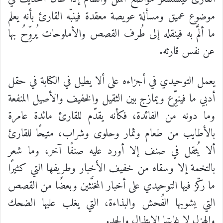
موضوع عميق ومسألة عويصة معقدة فينبّه القارئ بأنه يعلم
ما ألمَّ به فينقله إلى طُرف القصص والأملوحات يُروِّحُ بها
عن نفس قارئه.
يعمل التوحيدي في أجزاءه على ألا يطيل في الكتابة في حقل
أدبي ما فينوِّع ويمازج بين الثقيل والخفيف والأصيل المنفعة
وما دونه من الفائدة، فكأنه يقدّم للقارئ مائدة عامرة
بالأطايب من طعام وثمار وحلوى وشراب، متيحًا للقارئ
ألا يُثقل في صنف إلا أورد عليه صنفًا آخر، وما شعر
بالتخمة إلا وسقاه من خفيف الأخبار وطريفها التي كثيرًا
ما ركّز فيها التوحيدي على أخبار المخنَّثين وبعضًا من القصص
التي يشوبها الفُحش والبذاءة، التي يغلب عليها الضحك
والهزل لا غايتها الابتذال والجد.