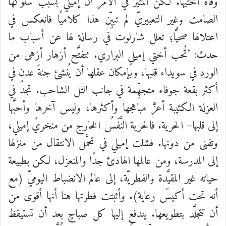
وفاة
أختيها
.
لكن
المثير
في
الأمر
أنَّ
إميلي
بسبب
سلوكها
الصامت
وغير
التعبيريّ
لم
تبيِّن
هذا
كلاميًا
فانعكس
في
اعتلالها
صحيًّا؛
تعلل
شارلوت
في
رسالة
لها
عن
أسباب
ما
حدث
: ’
تُحب
أختي
إميلي
البراري
.
تتفتَّح
أزهار
أزهى
من
الورد
في
سويداء
قلبها،
وبإمكان
عقلها
أن
يُنشئ
جنةَ
عدنٍ
في
أكثر
بقعة
جوفاء
متجهِّمة
في
جانب
التل
الشاحب
.
تجد
في
العزلة
الكئيبة
أعزَّ
مباهجها
وأكثرها،
وليس
آخرها
وأحبَّها
إلى
قلبها
–
الحرية
.
فالحرية
النَّفَسُ
الخارج
من
منخريْ
إميلي،
وتفنى
من
دونها
.
فشلت
إميلي
في
تحمَّل
الانتقال
من
منزلها
إلى
المدرسة،
ومن
عالمها
الهادئ
جدًا
والمنعزل،
لكن
بطبيعة
حياته
غير
المقيَّدة
والفطريّة،
إلى
عالم
الانضباط
اليوميّ
(
مع
أنه
تحت
أكيسَ
رعاية
).
وأثبتت
فطرتها
هنا
أنها
أقوى
من
أن
تتجلَّد
بتطويعها
.
يندفع
إليها
كل
صباحٍ
بعد
أن
تستيقظ