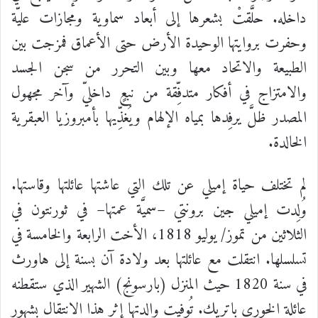
داخله
.
حلَّقتْ
بشعرها
إلى
أبعاد
سماوية
ومجازات
عليّة
وحفرت
بروايتها
الوحيدة
الأرض
حتى
الأعماق
فمزجت
بين
الطبيعة
والاتحاد
معها
وبين
التحرر
من
سجن
الجسد
والامتزاج
في
أفكار
متدفِّقة
من
نبعٍ
داخليّ
وآخر
مجهول
المصدر
ظلَّ
يرفِدها
بمياه
الإلهام
ويُغذِّيها
بأمبروزيا
العبقرية
الخالدة
.
لم
تختلف
حياة
إميلي
عن
تلك
التي
عاشتها
عائلتها
وقاستها
.
وُلِدت
إميلي
جين
برونتي
–
سميَّة
عمتها
–
في
ثورنتون
في
الثلاثين
من
تموز
/
يوليو
1818
،
الأخت
الرابعة
والخامسة
في
تسلسلها
.
انتقلت
مع
عائلتها
بعد
ولادة
آن
بسنة
إلى
هاورث
في
سنة
1820
حيث
المنزل
(
بارسونج
)
الشهير
الذي
ستقطنه
عائلة
الخوري
باتريك
.
تُوفيت
والدتها
إثر
هذا
الانتقال
بشهور