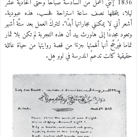
1836 ’
إنني
أعمل
من
السادسة
صباحا
وحتى
الحادية
عشر
ليلا،
يتخللها
نصف
ساعة
استراحة
فحسب
.
هذه
عبودية
.
أشعر
أني
لا
يمكنني
مجاراتها
أبدًا
‘.
لتتركَ
العمل
بعد
ستَّة
أشهر
وتعود
مجددًا
إلى
هاورث
بيد
أن
هذه
التجربة
لم
تكن
بلا
ثمار
تماما
فيُرجَّح
أنها
ألهمتها
جزءًا
من
قصة
روايتها
من
حياة
عائلة
حقيقية
كانت
تدعمُ
المدرسة
في
لوو
هِل
.