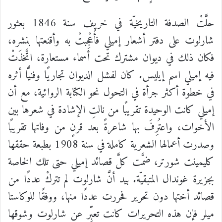
حلَّتْ
الصدفة
التاريخيّة
في
خريف
سنة
1846
بعثور
شارلوت
على
دفتر
أشعار
إميلي
فأُعْجِبتْ
به
وأقنعتها
بنشره،
فكان
ذلك
في
ديوان
مشترك
تحت
أسماء
مستعارة،
اتَّخذَتْ
فيه
إميلي
اسم
إيليس
.
كان
لفشل
الديوان
تجاريًا
وفنيًّا
أثره
في
خطوة
أكثر
جرأة
في
التحول
نحو
الكتابة
الروائية،
مع
أن
إميلي
كانت
الوحيدة
تقريبًا
من
نالتِ
الإشادة
في
شعرها
بين
الأخوات،
واعتُرِفَ
بها
شاعرةً
بعد
قرنٍ
من
وفاتها
تقريبًا
وصدرت
أعمالها
الشعرية
كاملة
في
سنة
1908
بطبعة
حققها
كليمينت
شورتر،
ضمَّت
كلَّ
قصائد
إميلي
حتى
تلك
الخاصة
بجزيرة
غوندال
المتبقيّة
.
بيد
أنَّ
شارلوت
لم
تتركْ
عددًا
من
قصائد
أختها
دون
تحرير
فحررت
عددًا
منها،
ووفقًا
للوكاستا
ميلر
فإن
هذه
التحريرات
كانت
تعبِّر
عن
شارلوت
وشوقها