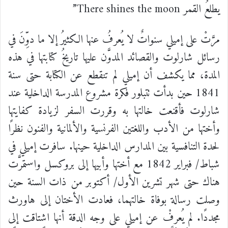
يطلعُ القمر There shines the moon”
مرَّتْ
على
إميلي
سنواتٌ
لا
يُعرفُ
عنها
الكثيرُ
إلا
ما
دوِّنَ
في
رسائل
شارلوت
والقصائد
المدوَّن
عليها
تاريخُ
كتابتها
في
هذه
المدة،
مما
يكشف
أن
إميلي
لم
تنقطع
عن
الكتابة
حتى
سنة
1841
حين
بدأت
تتبلور
فكرة
مشروع
المدرسة
الداخلية
عند
شارلوت
فأقنعت
خالتها
به
وقررت
السفر
لزيادة
كفايتها
وأختها
من
الأدب
واللغتين
الفرنسية
والألمانية
والفنون
نظرًا
لحدة
التنافسية
بين
المدارس
الداخلية
حينها
.
سافرت
إميلي
في
شباط
/
فبراير
1842
مع
أختها
وأبيها
إلى
بروكسل
واستمرَّت
هناك
حتى
شهر
تشرين
الأول
/
أكتوبر
من
ذات
السنة
حين
وصلت
رسالة
بوفاة
خالتهما،
فعادت
الأختان
إلى
هاورث
مجددًا
.
لم
يُعرفْ
عن
إميلي
على
وجه
الدقة
أنها
اشتاقت
إلى