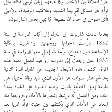
عزَّز
العلاقة
بين
الأختين
وكما
تصفهما
إيلين
نوسي
فكانتا
مثل
توأم
غير
متماثل
لقربهما
الشديد
وعلاقتهما
الوطيدة،
ولإميلي
تأثير
ملموس
في
حبِّ
آن
للطبيعة
كما
يميل
بعض
الدارسون
.
بعدما
عادت
شارلوت
إلى
المنزل
إثر
إكمال
الدراسة
في
سنة
1832
درَّستْ
أخواتها
ووجَّهتهن
واستمررن
بالكتابة
الإبداعية
دون
انقطاع،
وأخذتْ
إميلي
معها
للدراسة
في
سنة
1835
حين
رجعتْ
إلى
مدرسة
رو
هيد
لتعملَ
معلمةً
هذه
المرة
.
كشفَ
هذه
الابتعاد
الجديد،
عن
المنزل
للمرة
الثانية
بعد
نحوٍ
عشر
سنوات
عن
الأول
الذي
شهد
وفاة
أختيها،
عن
طبيعة
إميلي
المتعلِّقة
بالبيت
وعدم
القدرة
على
الحياة
بعيدًا
عنه،
ومن
المحتمل
أنَّه
مرتبط
بشعورها
بالأمان
وخروجها
منه
ابتعاد
عن
الأمان
الذي
يكتنفها
بين
جنباته
تولَّد
لديها
بعد