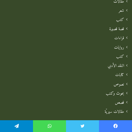
مقالات
شعر
كتب
قصة قصيرة
قراءات
روايات
كتب
النقد الأدبي
كتابات
نصوص
بحوث وكتب
قصص
مقالات سيريّة
يسبوك
تويتر
واتساب
تيلقرام