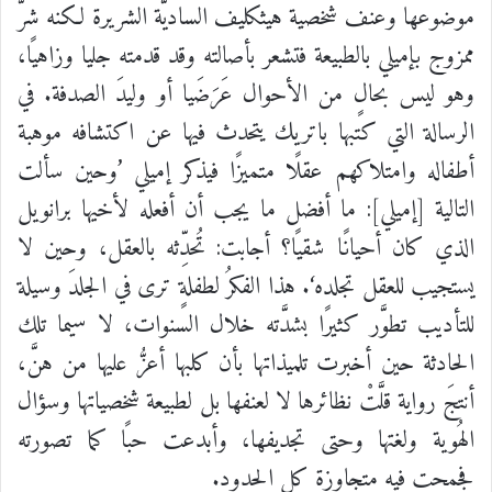
موضوعها
وعنف
شخصية
هيثكليف
الساديّة
الشريرة
لكنه
شرُّ
ممزوج
بإميلي
بالطبيعة
فتشعر
بأصالته
وقد
قدمته
جليا
وزاهيًا،
وهو
ليس
بحالٍ
من
الأحوال
عَرَضَيا
أو
وليدَ
الصدفة
.
في
الرسالة
التي
كتبها
باتريك
يتحدث
فيها
عن
اكتشافه
موهبة
أطفاله
وامتلاكهم
عقلًا
متميزًا
فيذكر
إميلي
’
وحين
سألت
التالية
[
إميلي
]:
ما
أفضل
ما
يجب
أن
أفعله
لأخيها
برانويل
الذي
كان
أحيانًا
شقيًا؟
أجابت
:
تُحدِّثه
بالعقل،
وحين
لا
يستجيب
للعقل
تجلده
‘.
هذا
الفكرُ
لطفلةٍ
ترى
في
الجلدَ
وسيلة
للتأديب
تطوَّر
كثيرًا
بشدَّته
خلال
السنوات،
لا
سيما
تلك
الحادثة
حين
أخبرت
تلميذاتها
بأن
كلبها
أعزُّ
عليها
من
هنَّ،
أنتجَ
رواية
قلَّتْ
نظائرها
لا
لعنفها
بل
لطبيعة
شخصياتها
وسؤال
الهُوية
ولغتها
وحتى
تجديفها، وأبدعت
حبًا
كما
تصورته
فجمحت
فيه
متجاوزة
كل
الحدود
.