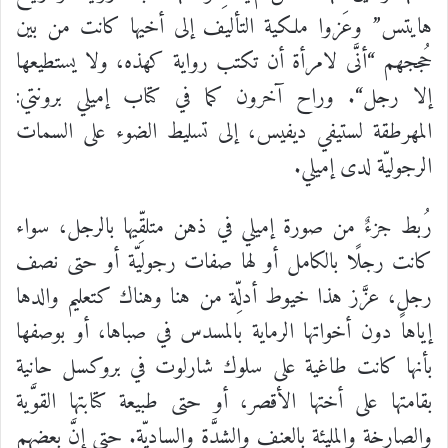
هايتس
”
وعَزوا
ملكية
التأليف
إلى
أخيها
كانت
من
بين
حُججهم
“
أنَّى
لامرأة
أن
تكتب
رواية
كهذه،
ولا
يستطيعها
إلا
رجل
“.
وراح
آخرون
كما
في
كتاب
إميلي
برونتي
:
المهرطقة
لستيفي
ديفيس،
إلى
تسليط
الضوء
على
السمات
الرجوليّة
لدى
إميلي
.
رُبط
جزءٌ
من
صورة
إميلي
في
ذهن
متلقِّيها
بالرجل،
سواء
كانت
رجلًا
بالكامل
أو
لها
صفات
رجوليّة
أو
حتى
نصف
رجلٍ،
عزَّز
هذا
خيوط
أدلِّة
من
هنا
وهناك
كتعليم
والدها
إياها
دون
أخواتها
الرماية
بالمسدس
في
صباها،
أو
بوصفها
بأنها
كانت
طاغية
على
سلوك
شارلوت
في
بروكسل
حانية
بقامتها
على
أختها
الأقصر،
أو
حتى
طبيعة
كتابتها
القوَّية
والصارخة
والمليئة
بالعنف
والشدَّة
والساديّة
.
حتى
إنَّ
بعضهم