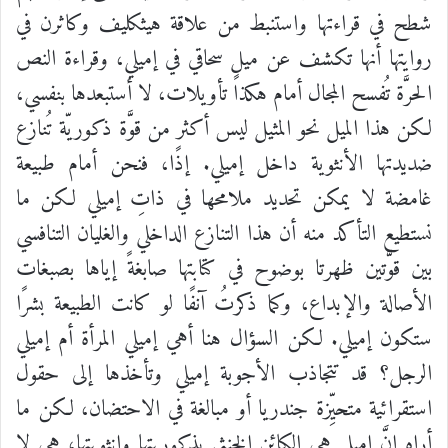
شطح
في
قراءتها
واستنبط
من
علاقة
هيثكليف
وكاثرن
في
روايتها
أنها
تكشف
عن
ميلٍ
سحاقي
في
إميلي،
وقراءة
النص
الحرَّة
تُفسح
المجال
أمام
هكذا
تأويلات،
لا
أستبعدها
بنفسي،
لكن
هذا
الميل
نحو
المثيل
ليس
أكثر
من
قوَّة
ذكوريّة
تُنازع
ضديدتها
الأنثوية
داخل
إميلي
.
إذًا،
فنحن
أمام
طبيعة
غامضة
لا
يمكن
تحديد
ملامحها
في
ذاتِ
إميلي
لكن
ما
نستطيع
التأكد
منه
أن
هذا
التنازع
الداخلي
والغليان
التنافسي
بين
قوَّتين
ظهرتا
بوضوح
في
كتابتها
صابغةً
إياها
بصبغات
الأصالة
والإبداع،
وكما
ذكرتُ
آنفًا
لو
كانت
الطبيعة
بشرًا
ستكون
إميلي.
لكن
السؤال
هنا
أهي
إميلي
المرأة
أم
إميلي
الرجل؟
قد
تتجاذب
الأجوبة
إميلي
وتأخذها
إلى
حقول
استقرائية
متحيِّزة
جندريا
أو
مبالغة
في
الاحتضان،
لكن
ما
أراه
إنَّ
إميلي
هي
الكائن
الخنثى
بذكوريتها
وإنثويتها،
هي
لا