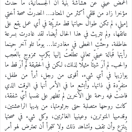
أغمضَ
عينيّ
عن
هشاشة
بُنية
آن
الجسمانية،
ما
حدث
مؤخرا
زاد
من
قلقي
أكثر
من
المعتاد
…
انحدرتْ
صحة
أختي
إميلي،
لم
تكن
طوال
حياتها
قط
متريِّثة
في
أي
عمل
يقع
على
عاتقها،
ولم
تتريث
في
هذا
الحال
أيضا
.
لقد
غادرت
بسرعة
خاطفة
.
وحثَّتِ
الخطى
في
مغادرتنا
…
يومًا
تلو
آخر
حينما
رأيتها
قُبالة
عينيّ
تعاني
تطلَّعتُ
إليها
بكربٍ
ممزوجٍ
بالعُجب
والحب
.
لم
أرَ
شيئًا
مثيلًا
لذلك،
لكن
في
الحقيقة
لم
أرَ
قط
ما
يوازيها
في
أي
شيء
.
أقوى
من
رجل،
أبرأ
من
طفل،
متفرِّدة
في
ذاتها
.
وأبشع
ما
في
الأمر
أنها
في
الوقت
الذي
فاضتْ
فيه
رحمة
على
الآخرين
لم
تُظهر
على
نفسها
أيَّ
شفقة،
كانت
روحها
متصلبة
حتى
جرثومتها،
من
يديها
الراعشتين،
وقدميها
المتوترين،
وعينيها
الغائرتين،
وكل
شيء
في
صحتها
يُنتزع
وأن
تقف
وتشاهد
ذلك
ولا
تتجرأ
أن
تعترض
لهو
أمر