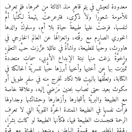
معدودة
لتعيش
في
يتمٍ
قاهرٍ
منذ
الثالثة
من
عمرها،
فلم
تعرف
للأمومة
شعورًا
ولا
ذكرى،
فترعرعتْ
يتيمةً
لكنَّها
أمٌّ
لنفسها
.
فرضتْ
عليها
طبيعةُ
حياة
بلا
أمٍ،
وسلوكُ
والدها
الخوري
الصارم
مع رقَّته،
وانعزالُها
عن
العالم
الخارجي
في
هاورث،
وحبُّها
للطبيعة،
ونشأةٌ
في
عائلة
عزَّزت
حبَّ
التعلم،
وإخوَّةٌ
بزغت
منها
نبتة
الإبداع
الأدبي،
سماتٍ
متعددةً
تميَّزت
بها
عن
أختيها
وأخيها
أبرزها
حبُّها
للسريّة
الحالكة
في
الكتابة،
وتعلُّقها
بالبيت
فلا
تكاد
تخرج
منه
في
سفرٍ
طويل
أو
مكوث
بعيد
حتى
تُصاب
بحنين
مَرَضيّ
إليه،
وعلاقة
خاصة
مع
الطبيعة
والبريّة
بأشجارها
وأزهارها
وحشائشها
وجداولها
فرأت
نفسها
في
الطبيعة
الممتدة
الحرَّة
القويّة
التي
لا
تعرف
الرحمة
فتجسَّدت
الطبيعة
فيها،
فكأنها
الطبيعة
لو
كانت
بشرًا،
رقيقة
المظهر
مع
قسوّة
الباطن،
وضعف
الهيئة
مع
قوَّة