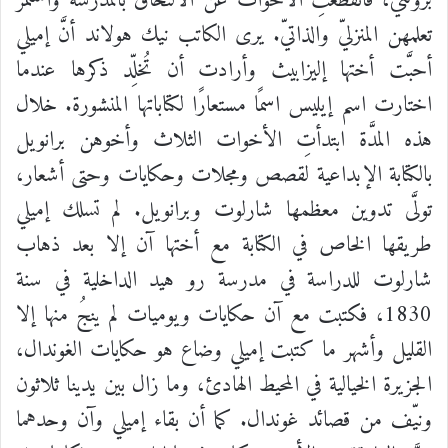
برونتي،
فانقطعتِ
الأخوات
عن
الالتحاق
بالمدرسة
واستمَّرَ
تعلمهن
المنزليّ
والذاتيّ
.
يرى
الكاتب
نيك
هولاند
أنَّ
إميلي
أحبَّت
أختها
إليزابيث
وأرادت
أن
تُخلِّد
ذكرها
عندما
اختارت
اسم
إيليس
اسمًا
مستعارًا
لكتاباتها
المنشورة
.
خلال
هذه
المدَّة
ابتدأتِ
الأخوات
الثلاث
وأخوهن
برانويل
بالكتابة
الإبداعية
لقصص
ومجلات
وحكايات
وحتى
أشعار،
تولَّى
تدوين
معظمها
شارلوت
وبرانويل
.
لم
تسلك
إميلي
طريقها
الخاص
في
الكتابة
مع
أختها
آن
إلا
بعد
ذهاب
شارلوت
للدراسة
في
مدرسة
رو
هيد
الداخلية
في
سنة
1830
،
فكتبت
مع
آن
حكايات
ويوميات
لم
ينجُ
منها
إلا
القليل
وأشهر
ما
كتبت
إميلي
وضاع
هو
حكايات
الغوندال،
الجزيرة
الخيالية
في
المحيط
الهادئ،
وما
زال
بين
يدينا
ثلاثون
ونيّف
من
قصائد
غوندال
.
كما
أن
بقاء
إميلي
وآن
وحدهما