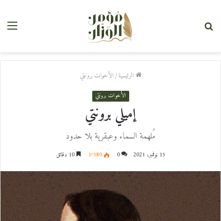
بحث
القا
عن
الرئيسية
/
الأخوات برونتي
الأخوات برونتي
إميلي برونتي
مُلهمة السماء وعبقرية بلا حدود
15 نوفمبر، 2021
0
1٬580
10 دقائق