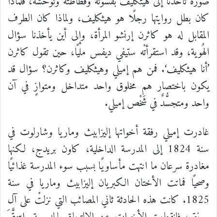
صورة
تأخذنا
إلى
هيثكليف
بقسوته
وفظاظته
وتوحُّشه،
فلماذا
كان
بطل
روايتها
رجلًا
هو
هيثكليف،
ولماذا
كان
الطرف
المقابل
له
هو
كاثرن
إرنشو
المرأة،
وإلى
أين
يأخذنا
سؤال
الهُوية،
وقد
استقرأتْه
ستيفي
ديفس
مليًا،
حين
تقول
كاثرن
’
أنا
هيثكليف
‘.
فمن
هم
إميلي
وهيثكليف
وكاثرن؟
سؤال
قد
يكون
باختصار
هم
مخلوق
واحد
متداخل
ومتوازٍ
في
آن
واحد
ومتجسُّدٌ
في
شَخْص
إميلي
.
غادرت
إميلي
رفقة
أخواتها
إليزابيث
وماريا
وشارلوت
في
سنة
1824
إلى
المدرسة
الداخلية،
كاون
بريدج،
لكنها
مغادرة
سرعان
ما
انتهت
مأساويًا
بسبب
سوء
المدرسة
غذائيًا
وصحيًا
فماتت
الأختان
الكبريان
إليزابيث
وماريا
في
سنة
1825.
كانت
هذه
الحادثة
ثاني
المصائب
التي
نزلتْ
على
آل