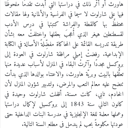
هاورث
أو
أثَّر
ذلك
في
دراستها
التي
أبدت
تقدمًا
ملحوظًا
فيها
على
شارلوت
لا
سيما
في
الفرنسية
والألمانية
ولها
مقالات
محتفظٌ
بها
كالقطة
والفراشة
كتبتها
في
درس
الأدب
لقسطنطين
هيغر
الذي
أُعجبَ
بعقلها
واختلفتْ
معه
بشأن
طريقة
تدريسه
القائمة
على
المحاكاة
مفضِّلةً
الأصالة
في
الكتابة
الإبداعية
.
رفضتْ
إميلي
مرافقة
شارلوت
في
العودة
إلى
بروكسل
مجددًا
وآثرتْ
البقاء
في
المنزل
لأسباب
عديدة
منها
تعلُّقها
بالبيت
وبريّة
هاورث،
والاعتناء
بوالدها
الذي
بدأت
تتضح
عليه
معالم
التعب
والمرض،
ولتدبير
شؤون
المنزل
لأن
الخادم،
تابي،
كانت
مسنة
.
أقفلت
شارلوت
وحيدة
في
كانون
الثاني
سنة
1843
إلى
بروكسيل
لإكمال
دراستها
وعملها
معلمة
للغة
الإنجليزية
في
مدرسة
البنات
الداخلية
حتى
عودتها
مكلومةً
بحبٍ
لم
يندمل
في
مطلع
السنة
التالية
.