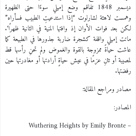
ديسمبر
1848
تفاقم
وضع
إميلي
سوءًا
حتى
الظهيرة
وهمست
لاهثة
لشارلوت
“
إذا
استدعيتِ
الطبيب
فسأراه
”
لكن
بعد
فوات
الأوان
إذ
وافتها
المنية
في
الثانية
ظهرًا
‘.
ماتت
إميلي
واقفة
كشجرة
ضاربة
جذورها
في
الطبيعة
كما
عاشت
حياةً
ممزوجة
بالقوة
والغموض
ولم
تحنِ
رأسها
قط
لمصيبة
أو
تثنِ
عزمًا
في
عيش
حياةٍ
أرادتها
أو
مغادرتها
حين
رفضتها
.
مصادر ومراجع المقالة:
المصادر:
– Wuthering Heights by Emily Bronte