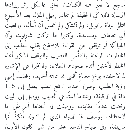
مُوجع
لا
تُعبِّر
عنه
الكلمات
‘.
تُعلِّق
غاسكل
إثر
إيرادها
الرسالة
قائلة
’
في
الحقيقة
لم
تُغادر
إميلي
المنزل
بعد
الأسبوع
التالي
لوفاة
برانويل،
ولم
تشتكي
ولم
تتحمل
أن
تُسأل،
ورفضتْ
أي
تعاطف
ومساعدة
.
وكثيرا
ما
تركت
شارلوت
وآن
الحياكة
أو
توقفن
عن
القراءة
للاستماع
بقلبٍ
مُعذَّب
إلى
الخطوات
الواهنة
والتنفُّسِ
العصيب
والتوقف
المتكرر
أثناء
الخطو
لأختهن
أثناء
صعودها
السلالم،
ولم
تتجرآ
على
الإشارة
لما
لاحظتاه
بوخزٍ
معاناةٍ
أقسى
مما
عانته
أختهما
.
رفضتْ
إميلي
رؤية
الطبيب
بإصرار
عندما
ارتفع
نبضها
ليصل
إلى
115
دقة
في
الدقيقة،
وعندما
استُدعي
الطبيب
ووصل
إلى
البيت
رفضت
مجددًا
مقابلته،
ووصفت
له
أختاها
أعراضَ
ما
لاحظتاه،
ووُصفَ
لها
الدواء
الذي
لم
تتناوله
مُنكرةً
أنها
مريضة
.
وفي
صباح
التاسع
عشر
من
شهر
كانون
الأول
/