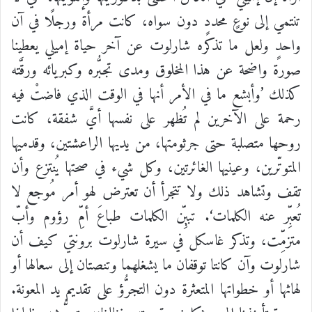
تنتمي
إلى
نوعٍ
محددٍ
دون
سواه،
كانت
مرأة
ورجلًا
في
آن
واحدٍ
ولعل
ما
تذكره
شارلوت
عن
آخر
حياة
إميلي
يعطينا
صورة
واضحة
عن
هذا
المخلوق
ومدى
تجبُّره
وكبريائه
ورقَّته
كذلك
’
وأبشع
ما
في
الأمر
أنها
في
الوقت
الذي
فاضتْ
فيه
رحمة
على
الآخرين
لم
تُظهر
على
نفسها
أيَّ
شفقة،
كانت
روحها
متصلبة
حتى
جرثومتها،
من
يديها
الراعشتين،
وقدميها
المتوتّرين،
وعينيها
الغائرتين،
وكل
شيء
في
صحتها
يُنتزع
وأن
تقف
وتشاهد
ذلك
ولا
تتجرأ
أن
تعترض
لهو
أمر
مُوجع
لا
تُعبِّر
عنه
الكلمات
‘.
تبيِّن
الكلمات
طباعَ
أمِّ
رؤوم
وأبّ
متزمِّت،
وتذكر
غاسكل
في
سيرة
شارلوت
برونتي
كيف
أن
شارلوت
وآن
كانتا
توقفان
ما
يشغلهما
وتنصتان
إلى
سعالها
أو
لهاثها
أو
خطواتها
المتعثرة
دون
التجرُّؤ
على
تقديم
يد
المعونة
.