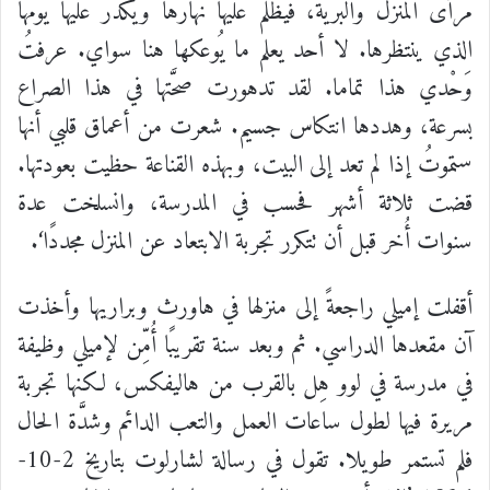
مرأى
المنزل
والبريّة،
فيُظلم
عليها
نهارها
ويُكَّدر
عليها
يومها
الذي
ينتظرها
.
لا
أحد
يعلم
ما
يُوعكها
هنا
سواي
.
عرفتُ
وَحْدي
هذا
تماما
.
لقد
تدهورت
صحَّتها
في
هذا
الصراع
بسرعة،
وهددها
انتكاس
جسيم
.
شعرت
من
أعماق
قلبي
أنها
ستموتُ
إذا
لم
تعد
إلى
البيت،
وبهذه
القناعة
حظيت
بعودتها
.
قضت
ثلاثة
أشهر
فحسب
في
المدرسة،
وانسلخت
عدة
سنوات
أُخر
قبل
أن
تتكرر
تجربة
الابتعاد
عن
المنزل
مجددًا
‘.
أقفلت
إميلي
راجعةً
إلى
منزلها
في
هاورث
وبراريها
وأخذت
آن
مقعدها
الدراسي
.
ثم
وبعد
سنة
تقريبًا
أُمِّن
لإميلي
وظيفة
في
مدرسة
في
لوو
هِل
بالقرب
من
هاليفكس،
لكنها
تجربة
مريرة
فيها
لطول
ساعات
العمل
والتعب
الدائم
وشدَّة
الحال
فلم
تستمر
طويلا
.
تقول
في
رسالة
لشارلوت
بتاريخ
2-10-