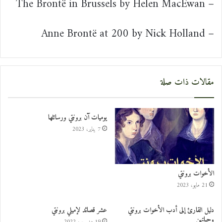
– The Brontë in Brussels by Helen MacEwan
– Anne Brontë at 200 by Nick Holland
مقالات ذات صلة
يوميات آن برونتي ورسائلها
7 يناير، 2023
الأخوات برونتي
21 مايو، 2023
دليل القارئ إلى أدب الأخوات برونتي
عشر قصائد لإميلي برونتي
وحياتهن