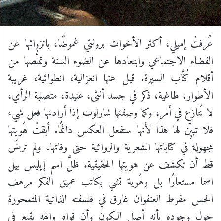
عُرفتْ
إميلي،
أكثر
الأخوات
برونتي
غموضًا،
بانزوائها
عن
الفضاء
الاجتماعي
وابتعادها
عن
الضوء
السنة
وتملُّصها
من
أقلام
كُتَّاب
السيرة
.
قيل
عنها
انعزالية،
انطوائية،
غريبة
الأطوار،
طاغية،
ذكر
في
جسد
أنثى،
عنيدة،
متصلبة
الرأي،
لا
تُنازع
في
أمر،
وكما
وصفتها
شارلوت
إذا
أرادتها
فعل
شيء
فلا
تبيِّن
لها
هذا
لأنها
ستفعل
العكس
دائمًا
.
أبقتْ
هُويتها
مجهولة
في
كتاباتها
الشعرية
والروائية
حتى
وفاتها،
ولم
ترضَ
قط
أن
تكشف
عن
هويتها
الحقيقية
.
ظلَّ
اسم
إيليس
بيل
اسما
مستعارًا
بل
وهُوية
تشي
بكاتب
عميق
الفكر
مرهف
الحس
مفرط
العنفوان
غارق
في
فلسفته
الذاتية
المتمحورة
حول
وجوده
بأنه
أصل
الكون
وأن
قواه
وإلهه
يقبع
في