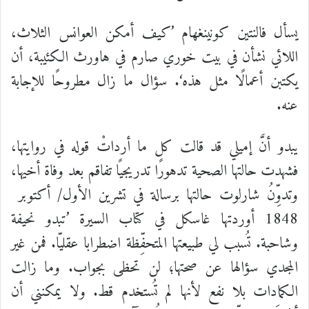
يسأل
فالنتين
كونينغهام
’
كيف
أمكن
العوانس
الثلاث،
اللائي
نشأن
في
بيت
خوري
صارم
في
هاورث
الكئيبة،
أن
يكتبن
أعمالًا
مثل
هذه
‘.
سؤال
ما
زال
مطروحًا
للإجابة
عنه
.
يبدو
أنَّ
إميلي
قد
قالت
كل
ما
أرداتْ
قوله
في
روايتها،
فشهدت
حالتها
الصحية
تدهورًا
تدريجيًا
تفاقم
بعد
وفاة
أخيها،
وتدوِّنُ
شارلوت
حالتها
برسالة
في
تشرين
الأول
/
أكتوبر
1848
أوردتها
غاسكل
في
كتاب
السيرة
’
تبدو
نحيفة
وشاحبة
.
تُسبب
لي
طبيعتها
المتحفِّظة
اضطرابا
عقليّا
.
فمن
غير
المجدي
سؤالها
عن
صحتها؛
لن
تحظى
بجواب
.
وما
زالت
الكمادات
بلا
نفع
لأنها
لم
تُستخدم
قط
.
ولا
يمكنني
أن