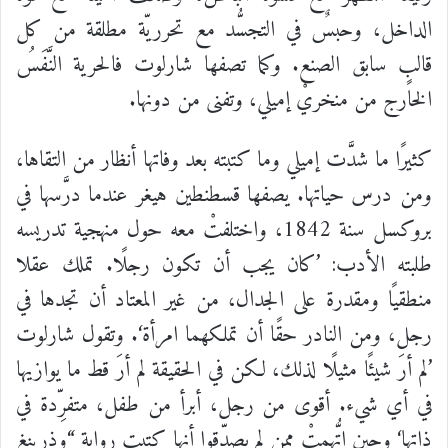
الداخل،
وحبسٌ
في
التجسُّد
مع
تحرريّة
مطلقة
من
كل
قالبٍ
سابق
الصنع
.
وكما
تصفها
شارلوت
فالحرية
النَّفَسُ
الخارج
من
منخريْ
إميلي،
وتفنى
من
دونها
.
كثيرًا
ما
شدَّت
إميلي
وما كتبته بعد وفاتها
أنظار
من
التقاها،
ومن
درس
حياتها
.
يصفها
قسطنطين
هيغر
عندما
درَّسها
في
بروكسل
سنة
1842،
واختلفتْ
معه
حول
منهجية
تدريسه
طلبته
الأدب
: ’
كان
يجب
أن
تكون
رجلًا
.
تملك
عقلا
منطقيًا
ومقدرة
على
الجدال،
من
غير
المعتاد
أن
تجدها
في
رجل،
ومن
النادر
حقًا
أن
تملكهما
امرأة
‘.
وتقول
شارلوت
’
لم
أرَ
شيئًا
مثيلًا
لذلك،
لكن
في
الحقيقة
لم
أرَ
قط
ما
يوازيها
في
أي
شيء
.
أقوى
من
رجل،
أبرأ
من
طفل،
متفرِّدة
في
ذاتها
‘
وحين
اتُّهمتْ
ممن
لم
يصدِّقوا
أنها
كتبت
رواية
“
وذرينغ