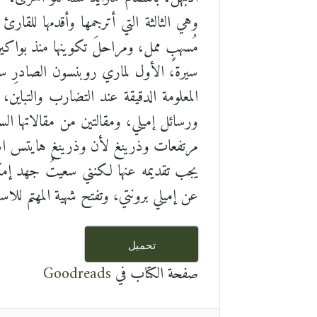
وهي الثالثة التي أترجمها وأقدمها للقار
مُسهبٍ ممل، ومراحلَ تكوينها منذ بواكير
المعلومة الدقيقة عند التضارب والتباين
ورسائل إميلي، ومقالتين من مقالاتها ال
مرتفعات وذرينغ لأن وذرينغ هايتس اسم القص
يجب تقديمه عنها لكنني سعيتُ جهد إمكا
عن إميلي برونتي، وتفتح شهية المهتم للا
تحميل
صفحة الكتاب في
Goodreads