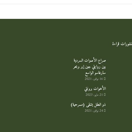
منشورات قراءة
صراع الأصوات السردية
بين روايتي جين إير وبحر
سارغاسو الواسع
16 نوفمبر، 2021
الأخوات برونتي
21 مايو، 2023
ذو العقل يشقى (مسرحية)
24 نوفمبر، 2021