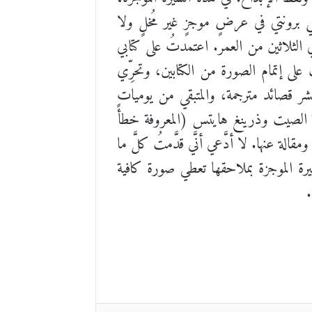
لي برونتي في عرضٍ موجزٍ غير مُخلٍ ولا
 الثلاثين من العمر. اعتمدتُ على كتابي
سون الصادرِ سنة 1883، والآخر لوينفريد جيرن الصادر سنة 1971، وعملتْ على إتمام الصورة من الكتابين، وتحرِّي
عشر قصائد مترجمة، والمتبقي من يوميات
عة الصيت وذرينغ هايتس (المعروفة خطأً
ة عنها. لا أدَّعي أنَّي قدَّمتُ كلَّ ما
رة الموجزة بملاحقها تعطي صورة كافية
نتي.