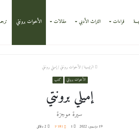
يسة
قراءات
التراث الأدبي
مقالات
الأخوات برونتي
ترجم
الرئيسية
/
الأخوات برونتي
/
إميلي برونتي
الأخوات برونتي
كتب
إميلي برونتي
سيرة موجزة
19 ديسمبر، 2022
1
1٬181
2 دقائق