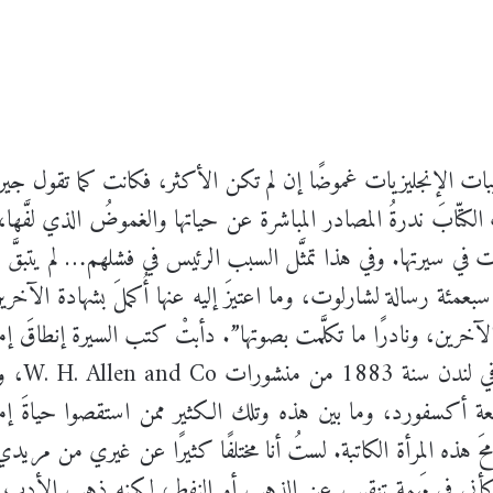
يبات الإنجليزيات غموضًا إن لم تكن الأكثر، فكانت كما تقول ج
كتّابَ ندرةُ المصادر المباشرة عن حياتها والغموضُ الذي لفَّها، وع
ت في سيرتها. وفي هذا تمثَّل السبب الرئيس في فشلهم… لم يتبقَّ من
عمئة رسالة لشارلوت، وما اعتيزَ إليه عنها أُكملَ بشهادة الآخ
 الآخرين، ونادرًا ما تكلَّمت بصوتها”. دأبتْ كتب السيرة إنطاقَ
أول سيرة 
بوعات جامعة أكسفورد، وما بين هذه وتلك الكثير ممن استقصوا حياةَ إم
 هذه المرأة الكاتبة. لستُ أنا مختلفًا كثيرًا عن غيري من مريدي
 كأني في مَهمة تنقيب عن الذهب أو النفط، لكنه ذهب الأدب ون