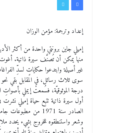
إعداد وترجمة: مؤمن الوزان
إميلي جاين برونتي واحدة من أكثر الأد
منها يمكن أن تُصنَّف سيرة ذاتية. أغوت ال
غير أصيلة وابتدعوا حكاياتٍ لسدِّ الفراغا
سوى ثلاث رسائل، في المقابل بقي نحو سب
درجة الموثوقيّة، فسُمعتْ إيملي بأصواتِ
الصادر سنة 1971 من مط
وشعر واستنطقوه للخروج بشيء يحدد ملامحَ
أدبهن، باهتمام متزايد سنةً تلو أخرى،