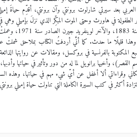
ئ العربي بعد سيرتي شارلوت برونتي وآن برونتي، أقدِّم حياةَ إمي
 الطفولة في هاورث وحتى الموت المبكِّر الذي نزلَ بإميلي وهي في
سيرة، الأول لماري روبن
، وهذا قليلًا ما حدث. كما أنَّي أردفتُ الكتاب بملاحق شملتْ 
سبع المكتوبة بالفرنسية في بروكسل، ومقالات عن روايتها الذائ
ر)، وأخيها برانويل لما له من دور وتأثير في حياتها وأدبها، ومقال
ني وقراءاتي ألا أغفل عن أيّ شيء مهم في حياتها، وهذه السي
ستزادة أكثر في كتب السيرة الكاملة التي تناولت حياة إميلي برو