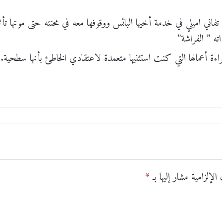
تفاني اميلي في خدمة أخيها البائس ووقوفها معه في محنته حتى موتها تأثراً
اته ” الفراشة”
اءة أعمالها التي كنت استثنيها متعمدة لاعتقادي الخاطئ بأنها سطحية..
الإلزامية مشار إليها بـ
*