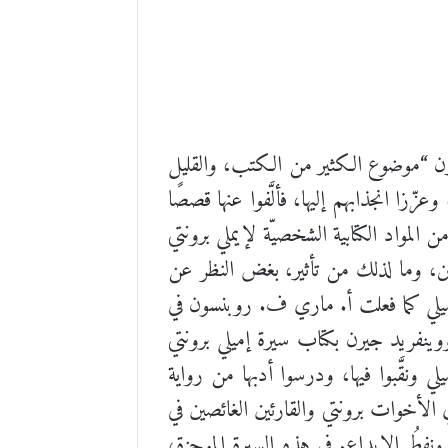
يرن “موضوع الكثير من
الكتب، والقليل
زّزا انجذابهم إليها، فألَّفوا عنها قصصًا
 المواد الكتابية الشخصيّة لإيملي برونتي
رين، وما لذلك من تأثير، بغض النظر عن
 إميلي كما فعلت أ. ماري ف. روبنسون في
ذاتية تتبع حياة إميلي نشرت في لندن سنة 1883 من منشورات W. H. Allen and Co، ووينفريد جيرن بكتاب سيرة إميلي برونتي
يلي ونقَّبوا فيها، ودرسوا أدبها من رواية
 الأخوات برونتي والقارئين الغائصين في
فطُ الإبداع. في هذه السيرة الموجزة،