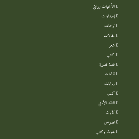
الأخوات برونتي
إصدارات
ترجمات
مقالات
شعر
كتب
قصة قصيرة
قراءات
روايات
كتب
النقد الأدبي
كتابات
نصوص
بحوث وكتب