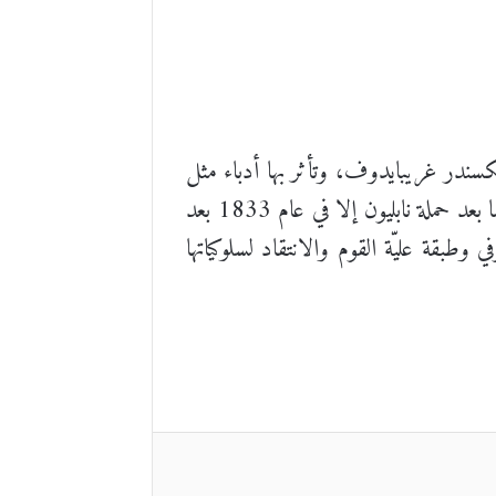
سندر غريبايدوف، وتأثر بها أدباء مثل
دوستويفسكي وأنطون تشيخوف. لم تُنشر المسرحية الشعرية الكوميدية والهجائية للمجتمع الروسي لمرحلة ما بعد حملة نابليون إلا في عام 1833 بعد
طبقة عليّة القوم والانتقاد لسلوكياتها