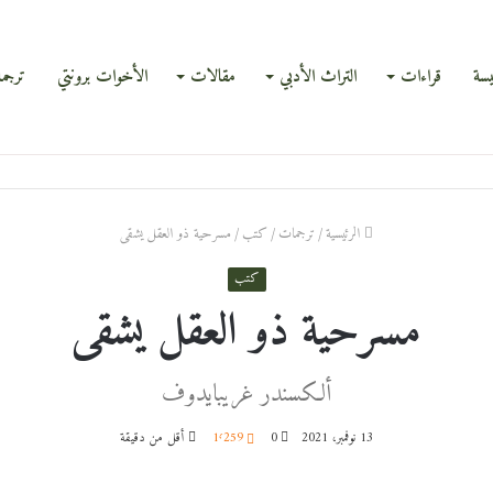
يسة
قراءات
التراث الأدبي
مقالات
الأخوات برونتي
ترجم
الرئيسية
/
ترجمات
/
كتب
/
مسرحية ذو العقل يشقى
كتب
مسرحية ذو العقل يشقى
ألكسندر غريبايدوف
13 نوفمبر، 2021
0
1٬259
أقل من دقيقة