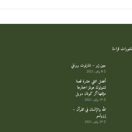
منشورات قراءة
جين إير – شارلوت برونتي
8 نوفمبر، 2021
أفضل اثنتي عشرة قصة
لشيرلوك هولمز اختارها
مؤلفها آثر كونان دويل
19 نوفمبر، 2021
الله والإنسان في القرآن –
إيزوتسو
29 نوفمبر، 2021